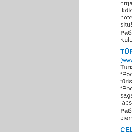
orga
ikdi
note
situ
Раб
Kuld
TŪ
(www
Tūri
“Pod
tūri
“Pod
saga
labs
Раб
ciem
CE