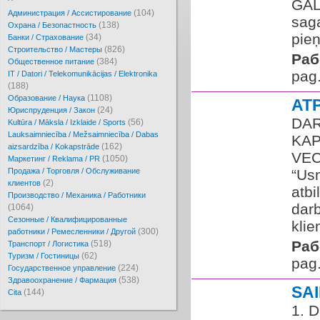
GAL
(104)
Администрация / Ассистирование
sag
(138)
Охрана / Безопастность
pie
(34)
Банки / Страхование
(826)
Cтроительство / Мастеры
Раб
(384)
Oбщественное питание
pag.
IT / Datori / Telekomunikācijas / Elektronika
(188)
(1108)
Образование / Наука
AT
(24)
Юриспруденция / Закон
DAR
(56)
Kultūra / Māksla / Izklaide / Sports
Lauksaimniecība / Mežsaimniecība / Dabas
KAP
(162)
aizsardzība / Kokapstrāde
VEC
(1050)
Маркетинг / Reklama / PR
Продажа / Торговля / Обслуживание
“Us
(2)
клиентов
atbi
Производство / Механика / Работники
darb
(1064)
Сезонные / Квалифицированные
klie
(300)
работники / Ремесленники / Другой
Раб
(518)
Транспорт / Логистика
(62)
Туризм / Гостиницы
pag.
(224)
Государственное управление
(538)
Здравоохранение / Фармация
SA
(144)
Cita
1. D