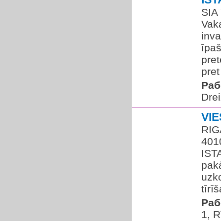
SIA
Vaka
inva
īpa
pret
pret
Раб
Drei
VI
RIG
401
IST
pakā
uzk
tīrī
Раб
1, R