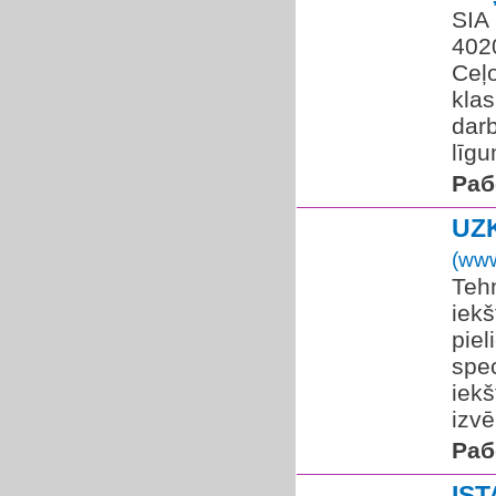
SIA 
4020
Ceļ
klas
dar
līgu
Раб
UZ
(www
Tehn
iekš
piel
spec
iekš
izvēl
Раб
IS