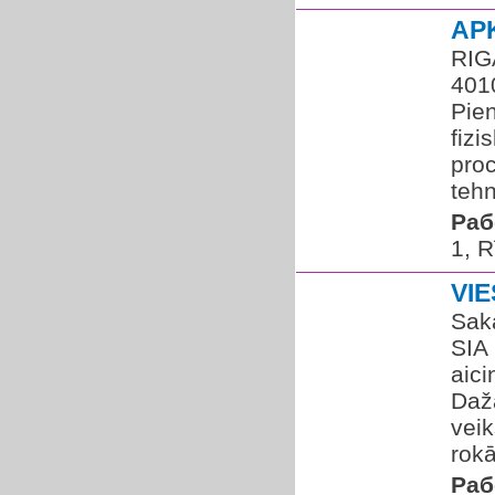
AP
RIG
401
Pie
fizi
proc
tehn
Раб
1, R
VI
Sak
SIA
aic
Daž
vei
rokā
Раб