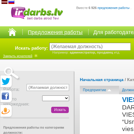
Вместе
6 926
предложения работы
.
Предложения работы
Для работодат
Искать работу:
Например:
администратор, продавец
итд.
Закрыть
искателей
Начальная страница
/ Ка
Работа:
Предприятие
Должн
VIE
Место
нахожедния:
DAR
VIE
“Us
vies
Предложения работы по категориям
должности: