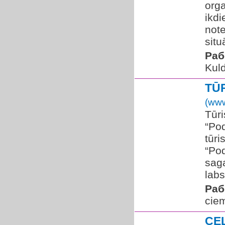
orga
ikdi
note
situ
Раб
Kuld
TŪ
(www
Tūri
“Pod
tūri
“Pod
saga
labs
Раб
ciem
CE