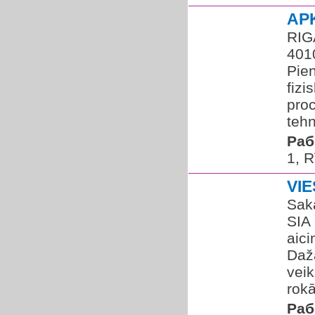
AP
RIG
401
Pie
fizi
proc
tehn
Раб
1, R
VI
Sak
SIA
aic
Daž
vei
rokā
Раб