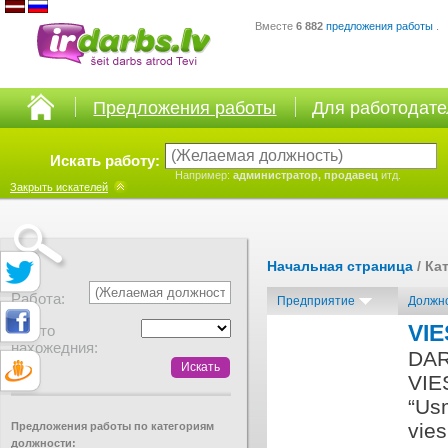
Вместе
6 882
предложения работы
.
Предложения работы
Для работодат
Искать работу:
Например:
администратор, продавец
итд.
Закрыть
искателей
Начальная страница
/ Ка
Работа:
Предприятие
Должн
VIE
Место
нахожедния:
DAR
VIE
“Us
vies
Предложения работы по категориям
должности: