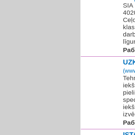
SIA 
4020
Ceļ
klas
dar
līgu
Раб
UZ
(www
Tehn
iekš
piel
spec
iekš
izvēl
Раб
IS