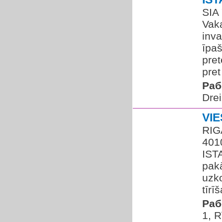
SIA
Vaka
inva
īpa
pret
pret
Раб
Drei
VI
RIG
401
IST
pakā
uzk
tīrī
Раб
1, R