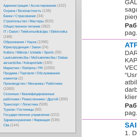
GAL
(102)
Администрация / Ассистирование
sag
(138)
Охрана / Безопастность
pie
(34)
Банки / Страхование
(820)
Cтроительство / Мастеры
Раб
(382)
Oбщественное питание
pag.
IT / Datori / Telekomunikācijas / Elektronika
(188)
(1096)
Образование / Наука
AT
(24)
Юриспруденция / Закон
DAR
(56)
Kultūra / Māksla / Izklaide / Sports
Lauksaimniecība / Mežsaimniecība / Dabas
KAP
(160)
aizsardzība / Kokapstrāde
VEC
(1050)
Маркетинг / Reklama / PR
Продажа / Торговля / Обслуживание
“Us
(2)
клиентов
atbi
Производство / Механика / Работники
darb
(1060)
Сезонные / Квалифицированные
klie
(300)
работники / Ремесленники / Другой
Раб
(508)
Транспорт / Логистика
(60)
Туризм / Гостиницы
pag.
(222)
Государственное управление
(536)
Здравоохранение / Фармация
SA
(144)
Cita
1. D