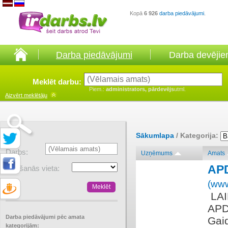
Kopā
6 926
darba piedāvājumi
.
Darba piedāvājumi
Darba devēji
Meklēt darbu:
Piem.:
administrators, pārdevējs
utml.
Aizvērt
meklētāju
Sākumlapa
/ Kategorija:
Darbs:
Uzņēmums
Amats
AP
Atrašanās vieta:
(www
​ L
APD
Darba piedāvājumi pēc amata
Gaid
kategorijām: