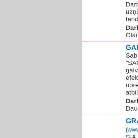
Dar
uzņ
tend
Dar
Olai
GA
Sabi
"SA
galv
efek
nor
atbi
Dar
Dau
GR
(www
SIA 