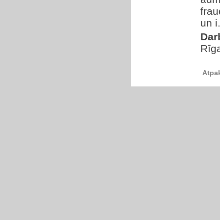
frau
un i.
Dar
Rīg
Atpa