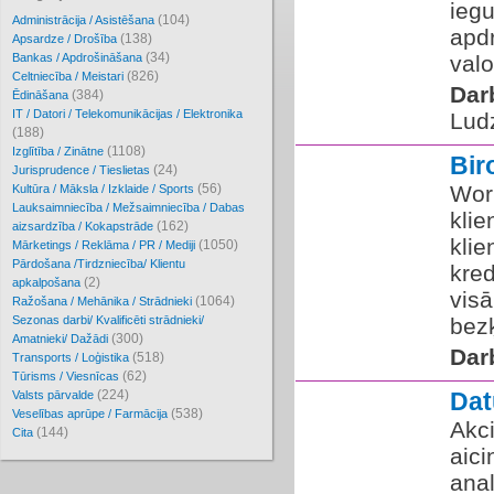
iegu
(104)
Administrācija / Asistēšana
apdr
(138)
Apsardze / Drošība
(34)
Bankas / Apdrošināšana
valo
(826)
Celtniecība / Meistari
Dar
(384)
Ēdināšana
IT / Datori / Telekomunikācijas / Elektronika
Lud
(188)
(1108)
Izglītība / Zinātne
Bir
(24)
Jurisprudence / Tieslietas
(56)
Wor
Kultūra / Māksla / Izklaide / Sports
Lauksaimniecība / Mežsaimniecība / Dabas
klie
(162)
aizsardzība / Kokapstrāde
klie
(1050)
Mārketings / Reklāma / PR / Mediji
Pārdošana /Tirdzniecība/ Klientu
kred
(2)
apkalpošana
visā
(1064)
Ražošana / Mehānika / Strādnieki
Sezonas darbi/ Kvalificēti strādnieki/
bezķ
(300)
Amatnieki/ Dažādi
Dar
(518)
Transports / Loģistika
(62)
Tūrisms / Viesnīcas
(224)
Dat
Valsts pārvalde
(538)
Veselības aprūpe / Farmācija
Akci
(144)
Cita
aic
anal