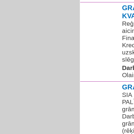
GR
KV
Reģ
aic
Fin
Kred
uzsk
slēg
Dar
Olai
GR
SIA
PAL
grā
Dar
grā
(rēķ