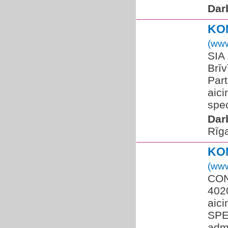
Dar
KO
(www
SIA 
Brīv
Part
aici
spec
Dar
Rīg
KO
(www
CONV
402
aic
SPE
admi