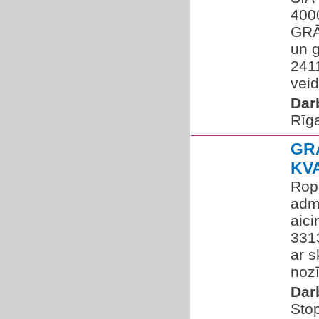
400
GRĀ
un g
2411
veid
Dar
Rīg
GR
KV
Rop
admi
aic
3313
ar s
nozī
Dar
Sto