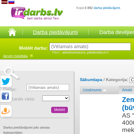
Kopā
6 882
darba piedāvājumi
.
Darba piedāvājumi
Darba devēji
Meklēt darbu:
Piem.:
administrators, pārdevējs
utml.
Aizvērt
meklētāju
Sākumlapa
/ Kategorija:
Darbs:
Uzņēmums
Amats
Ze
Atrašanās vieta:
(bū
AS "
400
Darba piedāvājumi pēc amata
mek
kategorijām: