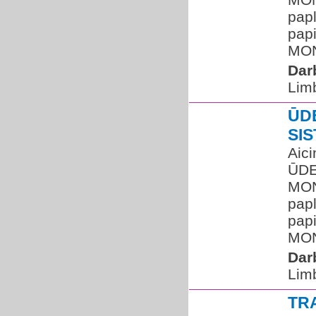
papl
pap
MON
Dar
Lim
ŪD
SI
Aic
ŪDE
MON
papl
pap
MON
Dar
Lim
TR