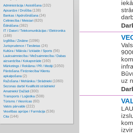
iekā
(102)
Administrācija / Asistēšana
strā
(138)
Apsardze / Drošība
(34)
Bankas / Apdrošināšana
darb
(820)
Celtniecība / Meistari
Dar
(382)
Ēdināšana
IT / Datori / Telekomunikācijas / Elektronika
(188)
VE
(1096)
Izglītība / Zinātne
Vals
(24)
Jurisprudence / Tieslietas
(56)
900
Kultūra / Māksla / Izklaide / Sports
Lauksaimniecība / Mežsaimniecība / Dabas
koma
(160)
aizsardzība / Kokapstrāde
infr
(1050)
Mārketings / Reklāma / PR / Mediji
Pārdošana /Tirdzniecība/ Klientu
Būvn
(2)
apkalpošana
uz n
(1060)
Ražošana / Mehānika / Strādnieki
Sezonas darbi/ Kvalificēti strādnieki/
Dar
(300)
Amatnieki/ Dažādi
(508)
Transports / Loģistika
VA
(60)
Tūrisms / Viesnīcas
(222)
Valsts pārvalde
LAU
(536)
Veselības aprūpe / Farmācija
izs
(144)
Cita
kom
izvi