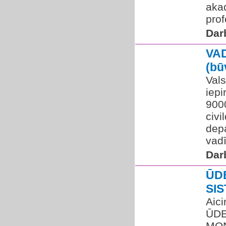
aka
prof
Dar
VA
(bū
Vals
iepi
900
civi
dep
vadī
Dar
ŪD
SI
Aic
ŪDE
MON