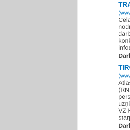
TR
(www
Ceļa
nodr
darb
konk
info
Dar
TI
(www
Atla
(RN
pers
uzņ
VZ 
star
Dar