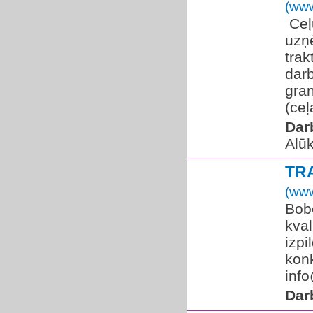
(www
​ Ce
uzņ
trak
darb
gra
(ceļ
Dar
Alū
TR
(www
Bobc
kval
izpi
konk
info
Dar