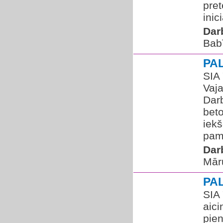
pret
inic
Dar
Bab
PA
SIA
Vaja
Darb
beto
iekš
pam
Dar
Mār
PA
SIA
aici
pie