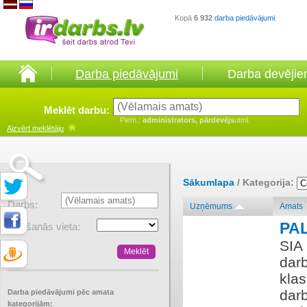
Kopā
6 932
darba piedāvājumi
.
Darba piedāvājumi
Darba devēji
Meklēt darbu:
Piem.:
administrators, pārdevējs
utml.
Aizvērt
meklētāju
Sākumlapa
/ Kategorija:
Darbs:
Uzņēmums
Amats
PA
Atrašanās vieta:
SIA
darb
klas
dar
Darba piedāvājumi pēc amata
kategorijām: