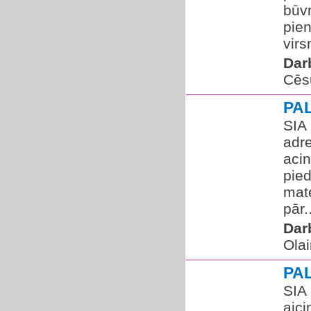
būv
pie
virs
Dar
Cēs
PA
SIA
adre
aci
pied
mate
pār..
Dar
Olai
PA
SIA 
aici