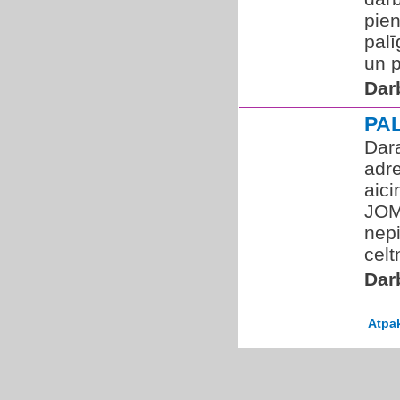
pie
palī
un p
Dar
PA
Dara
adre
aic
JOM
nepi
celt
Dar
Atpa