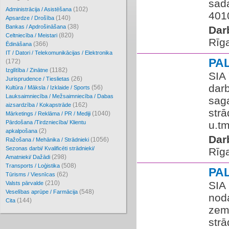
sad
(102)
Administrācija / Asistēšana
401
(140)
Apsardze / Drošība
(38)
Bankas / Apdrošināšana
Dar
(820)
Celtniecība / Meistari
Rīg
(366)
Ēdināšana
IT / Datori / Telekomunikācijas / Elektronika
PA
(172)
(1182)
Izglītība / Zinātne
SIA
(26)
Jurisprudence / Tieslietas
dar
(56)
Kultūra / Māksla / Izklaide / Sports
Lauksaimniecība / Mežsaimniecība / Dabas
sag
(162)
aizsardzība / Kokapstrāde
str
(1040)
Mārketings / Reklāma / PR / Mediji
Pārdošana /Tirdzniecība/ Klientu
u.tm
(2)
apkalpošana
Dar
(1056)
Ražošana / Mehānika / Strādnieki
Sezonas darbi/ Kvalificēti strādnieki/
Rīg
(298)
Amatnieki/ Dažādi
(508)
Transports / Loģistika
PA
(62)
Tūrisms / Viesnīcas
(210)
SIA
Valsts pārvalde
(548)
Veselības aprūpe / Farmācija
nod
(144)
Cita
zeme
strā