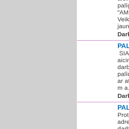
palī
"AM
Veik
jaun
Dar
PA
​ SI
aici
darb
palī
ar a
m a.
Dar
PA
Pro
adre
dar