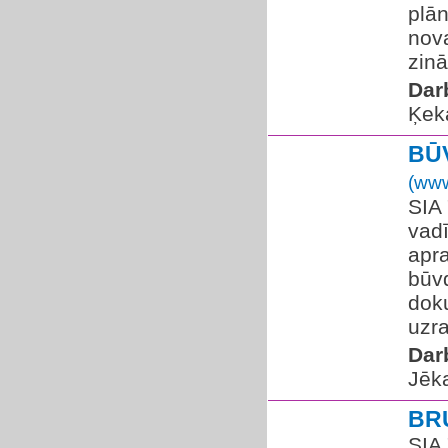
plā
nov
zin
Dar
Ķek
BŪ
(www
SIA
vadī
apra
būv
dok
uzra
Dar
Jēka
BR
SIA 