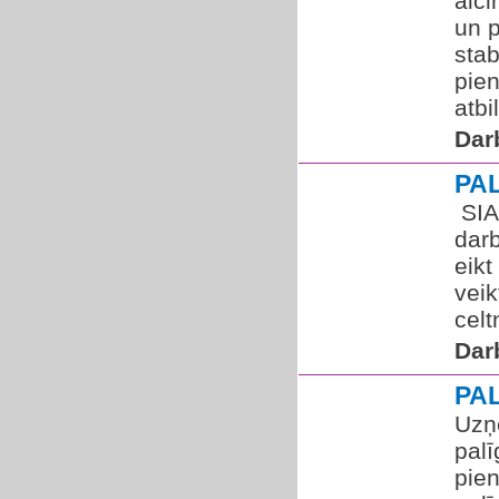
aici
un p
sta
pien
atbi
Dar
PA
​ SI
dar
eikt
veik
celt
Dar
PA
Uzņ
palī
pien