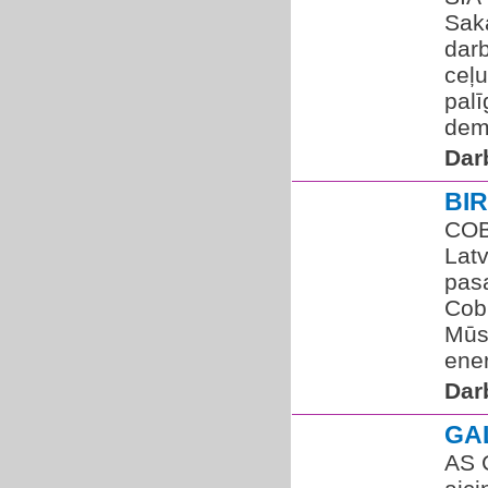
Sak
darb
ceļ
pal
dem
Dar
BI
COB
Latv
pasa
Cob
Mūsu
ener
Dar
GA
AS 