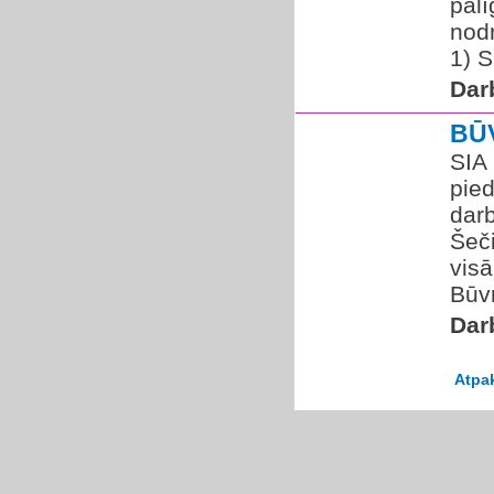
pal
nod
1) S
Dar
BŪ
SIA
pie
dar
Šeči
visā
Būvm
Dar
Atpa