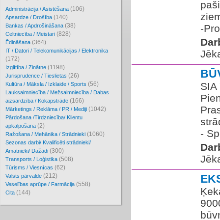
paši
(106)
Administrācija / Asistēšana
ziem
(140)
Apsardze / Drošība
(38)
Bankas / Apdrošināšana
-Pro
(828)
Celtniecība / Meistari
Dar
(364)
Ēdināšana
IT / Datori / Telekomunikācijas / Elektronika
Jēka
(172)
(1198)
Izglītība / Zinātne
BŪ
(26)
Jurisprudence / Tieslietas
(56)
SIA 
Kultūra / Māksla / Izklaide / Sports
Lauksaimniecība / Mežsaimniecība / Dabas
Pien
(166)
aizsardzība / Kokapstrāde
Pras
(1042)
Mārketings / Reklāma / PR / Mediji
Pārdošana /Tirdzniecība/ Klientu
strā
(2)
apkalpošana
- Sp
(1060)
Ražošana / Mehānika / Strādnieki
Sezonas darbi/ Kvalificēti strādnieki/
Dar
(300)
Amatnieki/ Dažādi
Jēka
(508)
Transports / Loģistika
(62)
Tūrisms / Viesnīcas
(212)
EK
Valsts pārvalde
(558)
Veselības aprūpe / Farmācija
Ķek
(144)
Cita
900
būvn