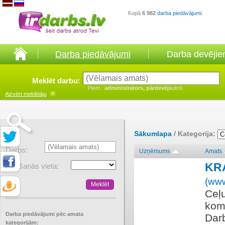
Kopā
6 982
darba piedāvājumi
.
Darba piedāvājumi
Darba devēji
Meklēt darbu:
Piem.:
administrators, pārdevējs
utml.
Aizvērt
meklētāju
Sākumlapa
/ Kategorija:
Darbs:
Uzņēmums
Amats
KR
Atrašanās vieta:
(www
Ceļ
koma
Darba piedāvājumi pēc amata
Dar
kategorijām: