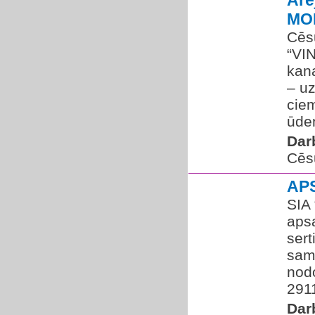
Ārē
MO
Cēsu
“VI
kana
– u
ciem
ūde
Dar
Cēs
AP
SIA 
aps
sert
sam
nod
2911
Dar