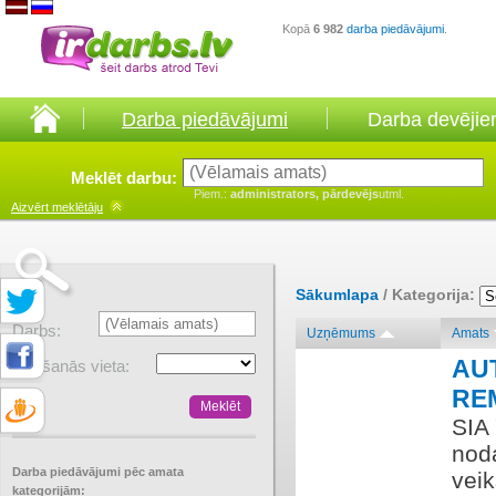
Kopā
6 982
darba piedāvājumi
.
Darba piedāvājumi
Darba devēji
Meklēt darbu:
Piem.:
administrators, pārdevējs
utml.
Aizvērt
meklētāju
Sākumlapa
/ Kategorija:
Darbs:
Uzņēmums
Amats
AU
Atrašanās vieta:
RE
SIA 
nod
Darba piedāvājumi pēc amata
vei
kategorijām: