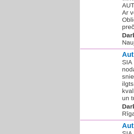
AUT
Ar v
Obli
preč
Dar
Nau
Au
SIA
nod
sni
ilgt
kva
un t
Dar
Rīg
Au
SIA