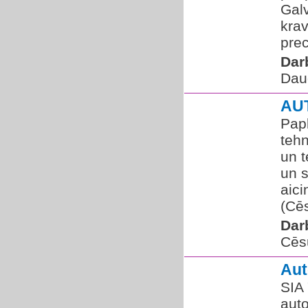
Gal
kra
prec
Dar
Dau
AU
Papl
tehn
un t
un 
aic
(Cēs
Dar
Cēs
Au
SIA
auto