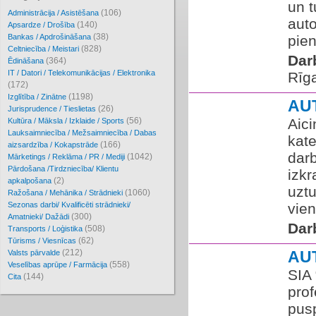
un t
(106)
Administrācija / Asistēšana
auto
(140)
Apsardze / Drošība
(38)
Bankas / Apdrošināšana
pien
(828)
Celtniecība / Meistari
Dar
(364)
Ēdināšana
IT / Datori / Telekomunikācijas / Elektronika
Rīg
(172)
(1198)
Izglītība / Zinātne
AU
(26)
Jurisprudence / Tieslietas
(56)
Aici
Kultūra / Māksla / Izklaide / Sports
Lauksaimniecība / Mežsaimniecība / Dabas
kate
(166)
aizsardzība / Kokapstrāde
dar
(1042)
Mārketings / Reklāma / PR / Mediji
Pārdošana /Tirdzniecība/ Klientu
izkr
(2)
apkalpošana
uztu
(1060)
Ražošana / Mehānika / Strādnieki
Sezonas darbi/ Kvalificēti strādnieki/
vien
(300)
Amatnieki/ Dažādi
Dar
(508)
Transports / Loģistika
(62)
Tūrisms / Viesnīcas
(212)
AU
Valsts pārvalde
(558)
Veselības aprūpe / Farmācija
SIA
(144)
Cita
prof
pus