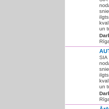
nod
sni
ilgt
kva
un t
Dar
Rīg
AU
SIA
nod
sni
ilgt
kva
un t
Dar
Rīg