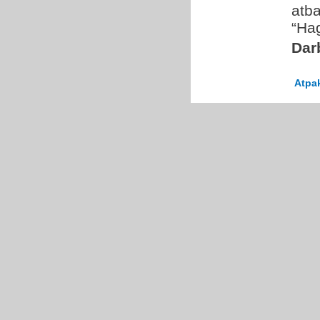
atba
“Ha
Dar
Atpa