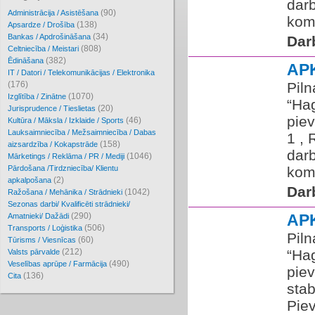
darb
(90)
Administrācija / Asistēšana
koma
(138)
Apsardze / Drošība
(34)
Bankas / Apdrošināšana
Dar
(808)
Celtniecība / Meistari
(382)
Ēdināšana
AP
IT / Datori / Telekomunikācijas / Elektronika
(176)
Pil
(1070)
Izglītība / Zinātne
“Ha
(20)
Jurisprudence / Tieslietas
pie
(46)
Kultūra / Māksla / Izklaide / Sports
Lauksaimniecība / Mežsaimniecība / Dabas
1 , 
(158)
aizsardzība / Kokapstrāde
darb
(1046)
Mārketings / Reklāma / PR / Mediji
Pārdošana /Tirdzniecība/ Klientu
koma
(2)
apkalpošana
Dar
(1042)
Ražošana / Mehānika / Strādnieki
Sezonas darbi/ Kvalificēti strādnieki/
(290)
AP
Amatnieki/ Dažādi
(506)
Transports / Loģistika
Pil
(60)
Tūrisms / Viesnīcas
(212)
“Ha
Valsts pārvalde
(490)
Veselības aprūpe / Farmācija
pie
(136)
Cita
stab
Pie