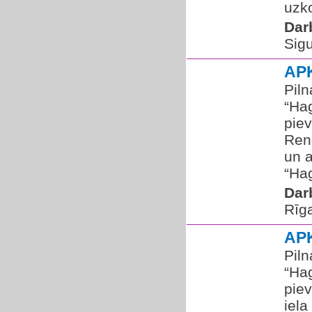
uzk
Dar
Sigu
AP
Pil
“Ha
pie
Renc
un a
“Ha
Dar
Rīg
AP
Pil
“Ha
pie
iela