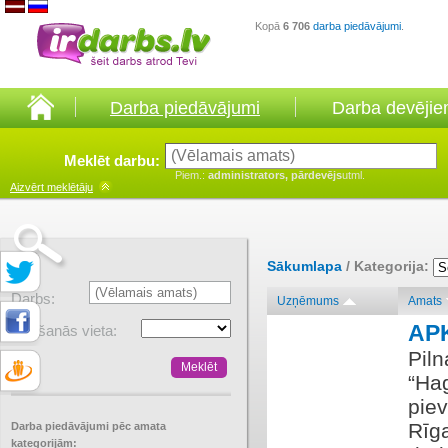
Kopā
6 706
darba piedāvājumi
.
Darba piedāvājumi
Darba devēji
Meklēt darbu:
Piem.:
administrators, pārdevējs
utml.
Aizvērt
meklētāju
Sākumlapa
/ Kategorija:
Darbs:
Uzņēmums
Amats
AP
Atrašanās vieta:
Pil
“Ha
pie
Rīga
Darba piedāvājumi pēc amata
kategorijām: