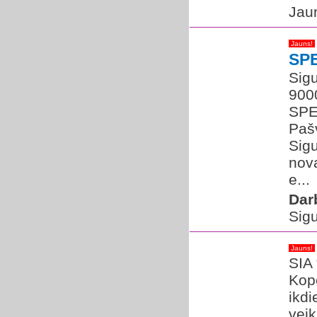
Jaun
Jauns!
SP
Sigu
900
SPEC
Paš
Sig
nova
e...
Dar
Sigu
Jauns!
SIA
Kop
ikd
veik