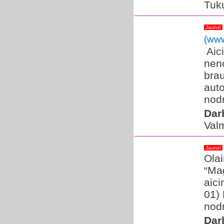
Tuk
Jauns!
(www
​ A
nen
bra
auto
nodr
Dar
Valm
Jauns!
Olai
“Mag
aic
01) 
nodr
Dar