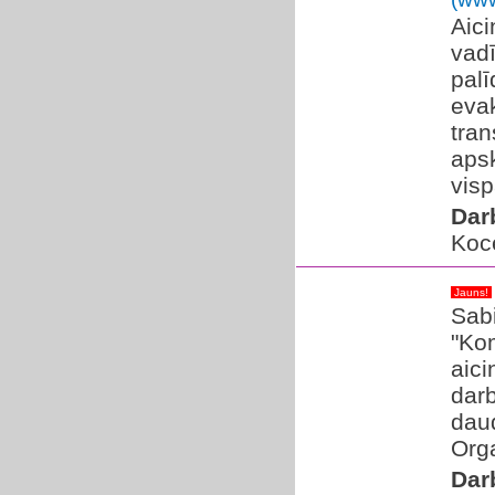
Aic
vad
palī
evak
tran
aps
visp
Dar
Koc
Jauns!
Sabi
"Ko
aici
darb
dau
Org
Dar