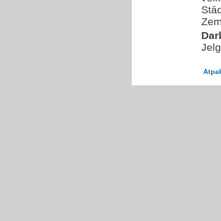
Stā
Zem
Dar
Jel
Atpa