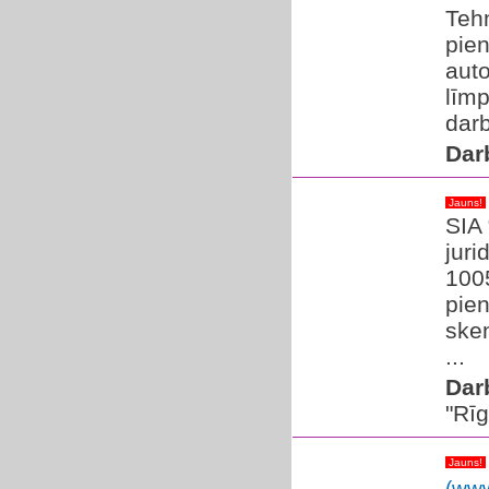
Teh
pien
aut
līmp
darb
Dar
Jauns!
SIA 
juri
100
pien
sken
...
Dar
"Rī
Jauns!
(www