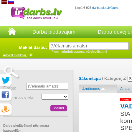
Kopā
6 926
darba piedāvājumi
.
Darba piedāvājumi
Darba devēji
Meklēt darbu:
Piem.:
administrators, pārdevējs
utml.
Aizvērt
meklētāju
Sākumlapa
/ Kategorija:
Darbs:
Uzņēmums
Amats
Atrašanās vieta:
Jauns!
VA
SIA
koma
Darba piedāvājumi pēc amata
SPE
kategorijām: