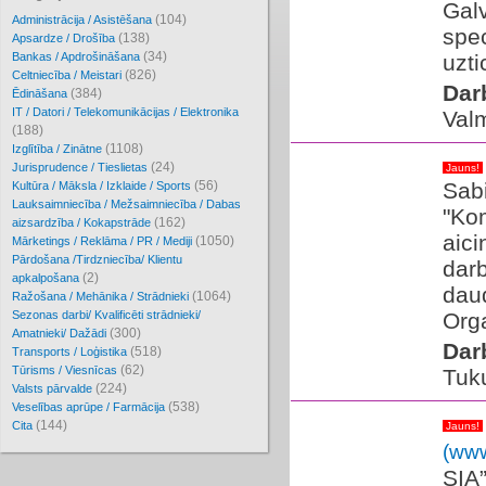
Gal
(104)
Administrācija / Asistēšana
spec
(138)
Apsardze / Drošība
(34)
Bankas / Apdrošināšana
uzti
(826)
Celtniecība / Meistari
Dar
(384)
Ēdināšana
IT / Datori / Telekomunikācijas / Elektronika
Valm
(188)
(1108)
Izglītība / Zinātne
(24)
Jurisprudence / Tieslietas
Jauns!
(56)
Sabi
Kultūra / Māksla / Izklaide / Sports
Lauksaimniecība / Mežsaimniecība / Dabas
"Ko
(162)
aizsardzība / Kokapstrāde
aici
(1050)
Mārketings / Reklāma / PR / Mediji
Pārdošana /Tirdzniecība/ Klientu
darb
(2)
apkalpošana
dau
(1064)
Ražošana / Mehānika / Strādnieki
Sezonas darbi/ Kvalificēti strādnieki/
Org
(300)
Amatnieki/ Dažādi
Dar
(518)
Transports / Loģistika
(62)
Tūrisms / Viesnīcas
Tuk
(224)
Valsts pārvalde
(538)
Veselības aprūpe / Farmācija
(144)
Cita
Jauns!
(www
SIA