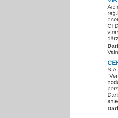
VI
Aic
reģ
ene
CI D
virs
dārz
Dar
Valm
CE
SIA 
"Ver
nod
per
Dar
snie
Dar