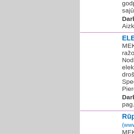
godp
sajū
Dar
Aizk
EL
MEK
raž
Nodr
elek
dro
Spec
Pier
Dar
pag.
Rūp
(www
MEK