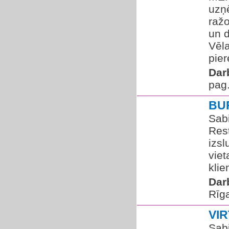
uzņ
ražo
un 
Vēla
pier
Dar
pag.
BU
Sabi
Res
izs
viet
klie
Dar
Rīg
VI
Sabi