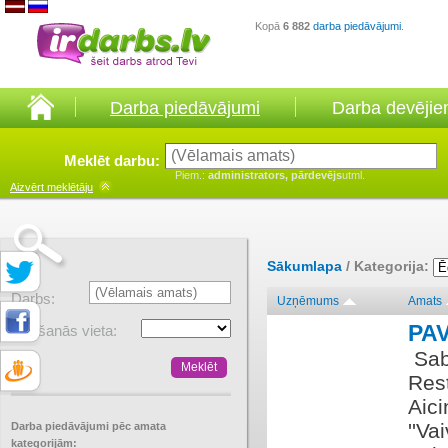
Kopā
6 882
darba piedāvājumi
.
Darba piedāvājumi
Darba devēji
Meklēt darbu:
Piem.:
administrators, pārdevējs
utml.
Aizvērt
meklētāju
Sākumlapa
/ Kategorija:
Darbs:
Uzņēmums
Amats
PA
Atrašanās vieta:
​ Sa
Res
Aici
''Va
Darba piedāvājumi pēc amata
kategorijām: