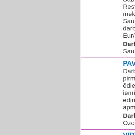
Res
mek
Saul
darb
Eur/
Dar
Saul
PA
Darb
pirm
ēdi
iem
ēdin
apma
Dar
Ozol