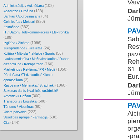
Vaiv
(102)
Administrācija / Asistēšana
Dar
(138)
Apsardze / Drošība
(34)
Bankas / Apdrošināšana
Jūr
(820)
Celtniecība / Meistari
(382)
Ēdināšana
PA
IT / Datori / Telekomunikācijas / Elektronika
(188)
Sabi
(1096)
Izglītība / Zinātne
Res
(24)
Jurisprudence / Tieslietas
pavā
(56)
Kultūra / Māksla / Izklaide / Sports
Lauksaimniecība / Mežsaimniecība / Dabas
Reha
(160)
aizsardzība / Kokapstrāde
61. 
(1050)
Mārketings / Reklāma / PR / Mediji
Pārdošana /Tirdzniecība/ Klientu
Eur.
(2)
apkalpošana
Dar
(1060)
Ražošana / Mehānika / Strādnieki
Sezonas darbi/ Kvalificēti strādnieki/
Jūr
(300)
Amatnieki/ Dažādi
(508)
Transports / Loģistika
PA
(60)
Tūrisms / Viesnīcas
(222)
Aic
Valsts pārvalde
(536)
Veselības aprūpe / Farmācija
pie
(144)
Cita
orga
-pra