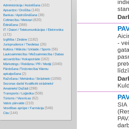
ind
(102)
Administrācija / Asistēšana
stan
(140)
Apsardze / Drošība
(38)
Bankas / Apdrošināšana
Dar
(820)
Celtniecība / Meistari
(366)
Ēdināšana
PA
IT / Datori / Telekomunikācijas / Elektronika
(172)
Aic
(1182)
Izglītība / Zinātne
- ve
(26)
Jurisprudence / Tieslietas
gata
(56)
Kultūra / Māksla / Izklaide / Sports
Lauksaimniecība / Mežsaimniecība / Dabas
pas
(162)
aizsardzība / Kokapstrāde
pret
(1040)
Mārketings / Reklāma / PR / Mediji
Pārdošana /Tirdzniecība/ Klientu
līdz
(2)
apkalpošana
Dar
(1056)
Ražošana / Mehānika / Strādnieki
Sezonas darbi/ Kvalificēti strādnieki/
Kuld
(298)
Amatnieki/ Dažādi
(508)
Transports / Loģistika
PA
(62)
Tūrisms / Viesnīcas
(210)
SIA 
Valsts pārvalde
(548)
Veselības aprūpe / Farmācija
(Re
(144)
Cita
PAV
darb