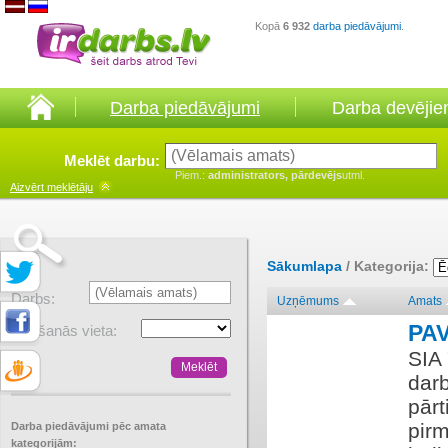
Kopā
6 932
darba piedāvājumi
.
Darba piedāvājumi
Darba devēji
Meklēt darbu:
Piem.:
administrators, pārdevējs
utml.
Aizvērt
meklētāju
Sākumlapa
/ Kategorija:
Darbs:
Uzņēmums
Amats
PA
Atrašanās vieta:
SIA
dar
pārt
pirm
Darba piedāvājumi pēc amata
kategorijām: