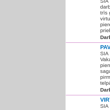
SIA
dar
trīs
virt
pier
prie
Dar
PA
SIA 
Vak
pie
saga
pirm
telp
Dar
VI
SIA 