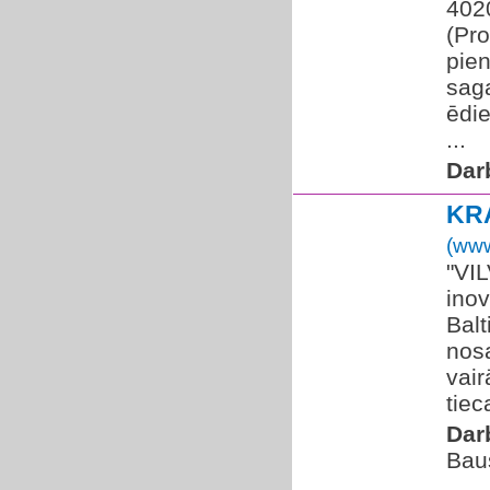
4020
(Pro
pie
saga
ēdi
...
Dar
KR
(www
"VIL
inov
Balt
nos
vai
tiec
Dar
Bau