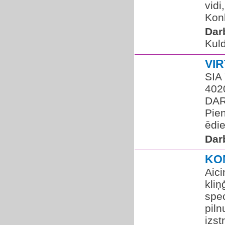
vidi
Konk
Dar
Kuld
VI
SIA 
402
DAR
Pie
ēdie
Dar
KO
Aic
kli
spec
piln
izs