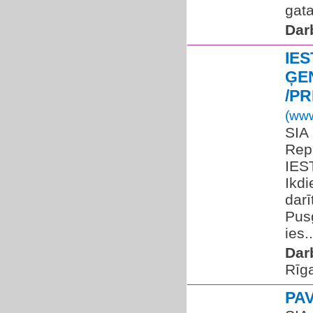
gata
Dar
IES
ĢE
/P
(www
SIA 
Rep
IES
Ikd
darī
Pus
ies..
Dar
Rīg
PA