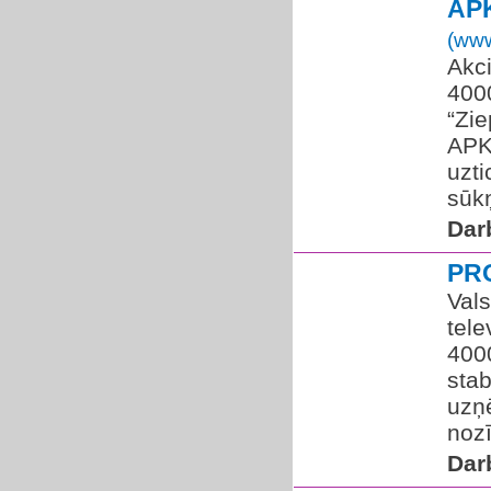
AP
(www
Akc
400
“Zie
APK
uzti
sūkņ
Dar
PR
Vals
tele
400
stab
uzņē
nozī
Dar