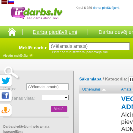
Kopā
6 926
darba piedāvājumi
.
Darba piedāvājumi
Darba devēji
Meklēt darbu:
Piem.:
administrators, pārdevējs
utml.
Aizvērt
meklētāju
Sākumlapa
/ Kategorija:
Darbs:
Uzņēmums
Amats
VE
Atrašanās vieta:
AD
Aic
pie
Darba piedāvājumi pēc amata
ADM
kategorijām: