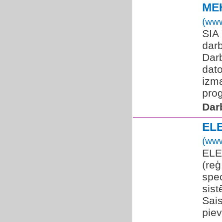
ME
(www
SIA
dar
Darb
dato
izma
prog
Dar
EL
(www
ELE
(re
spec
sist
Sai
piev