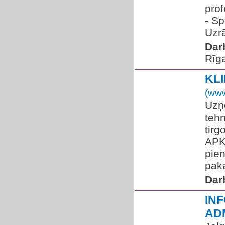
prof
- Sp
Uzrā
Dar
Rīg
KL
(www
Uzņ
tehn
tirg
APK
pie
paka
Dar
IN
AD