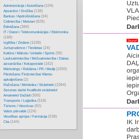
Uztu
(104)
Administrācija / Asistēšana
VLA
(138)
Apsardze / Drošība
(34)
Bankas / Apdrošināšana
Pied
(826)
Celtniecība / Meistari
Dar
(384)
Ēdināšana
IT / Datori / Telekomunikācijas / Elektronika
(188)
Jauns!
(1108)
Izglītība / Zinātne
VA
(24)
Jurisprudence / Tieslietas
(56)
Kultūra / Māksla / Izklaide / Sports
Aic
Lauksaimniecība / Mežsaimniecība / Dabas
DAĻ
(162)
aizsardzība / Kokapstrāde
(1050)
orga
Mārketings / Reklāma / PR / Mediji
Pārdošana /Tirdzniecība/ Klientu
iepi
(2)
apkalpošana
iepi
(1064)
Ražošana / Mehānika / Strādnieki
Sezonas darbi/ Kvalificēti strādnieki/
Orga
(300)
Amatnieki/ Dažādi
Dar
(518)
Transports / Loģistika
(62)
Tūrisms / Viesnīcas
(224)
Valsts pārvalde
PR
(538)
Veselības aprūpe / Farmācija
IK I
(144)
Cita
dar
Pras