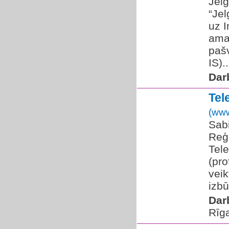
Jelg
“Jel
uz I
amat
pašv
IS)..
Dar
Tel
(www
Sabi
Reģ
Tel
(pro
veik
izbū
Dar
Rīg