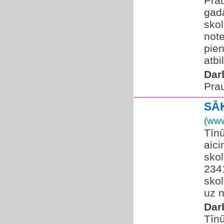
Pra
gadā
skol
note
pien
atbi
Dar
Pra
SĀ
(www
Tīn
aici
skol
2341
skol
uz n
Dar
Tīnū