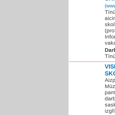
(www
Tīn
aici
skol
(pro
Info
vaka
Dar
Tīnū
VI
SK
Aiz
Mūzi
pama
dar
sask
izgl