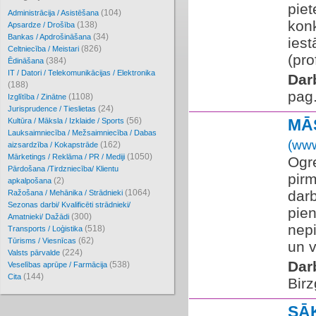
pie
(104)
Administrācija / Asistēšana
konk
(138)
Apsardze / Drošība
(34)
Bankas / Apdrošināšana
iest
(826)
Celtniecība / Meistari
(pro
(384)
Ēdināšana
IT / Datori / Telekomunikācijas / Elektronika
Dar
(188)
pag
(1108)
Izglītība / Zinātne
(24)
Jurisprudence / Tieslietas
(56)
MĀS
Kultūra / Māksla / Izklaide / Sports
Lauksaimniecība / Mežsaimniecība / Dabas
(www
(162)
aizsardzība / Kokapstrāde
(1050)
Mārketings / Reklāma / PR / Mediji
Ogr
Pārdošana /Tirdzniecība/ Klientu
pirm
(2)
apkalpošana
(1064)
dar
Ražošana / Mehānika / Strādnieki
Sezonas darbi/ Kvalificēti strādnieki/
pien
(300)
Amatnieki/ Dažādi
nepi
(518)
Transports / Loģistika
(62)
Tūrisms / Viesnīcas
un v
(224)
Valsts pārvalde
Dar
(538)
Veselības aprūpe / Farmācija
(144)
Cita
Birz
SĀ