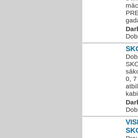
māc
PRE
gada
Dar
Dob
SK
Dobe
SKO
sāk
0, 
atbi
kabi
Dar
Dob
VI
SK