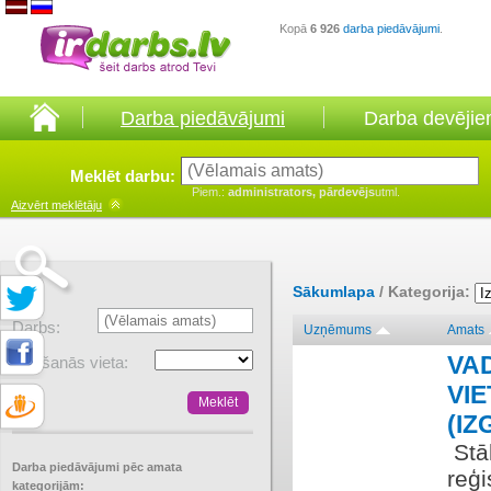
Kopā
6 926
darba piedāvājumi
.
Darba piedāvājumi
Darba devēji
Meklēt darbu:
Piem.:
administrators, pārdevējs
utml.
Aizvērt
meklētāju
Sākumlapa
/ Kategorija:
Darbs:
Uzņēmums
Amats
VA
Atrašanās vieta:
VIE
(IZ
​ St
Darba piedāvājumi pēc amata
reģ
kategorijām: