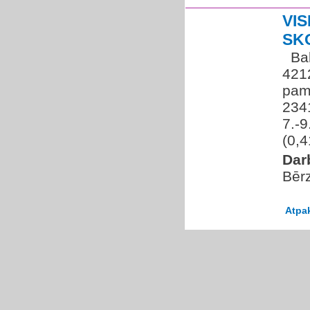
VI
SK
​ ​ 
421
pam
234
7.-
(0,4
Dar
Bērz
Atpa