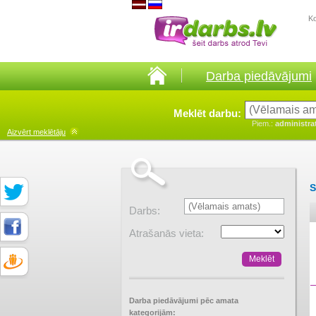
K
Darba piedāvājumi
Meklēt darbu:
Piem.:
administra
Aizvērt
meklētāju
S
Darbs:
Atrašanās vieta:
Darba piedāvājumi pēc amata
kategorijām: