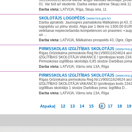
3913900826) aicina darbā: angļu valodas skolotāju, profe
01. Var būt arī students. Darba vietas adrese Skuju ielā 11
Darba vieta:
LATVIJA, Rīga, Skuju iela, 11
SKOLOTĀJS LOGOPĒDS
(www.nva.gov.lv)
Darba apraksts: Jaunogres pamatskola Mālkalnes pr.43, Og
logopēdu uz pilnu slodzi. Alga par 1 likmi no 1300.00 E
veikšanai nepieciešamās kompetences un prasmes: • augs
un ...
Darba vieta:
LATVIJA, Mālkalnes prospekts 43, Ogre, Ogr
PIRMSSKOLAS IZGLĪTĪBAS SKOLOTĀJS
(www.nva.g
Rīgas Grīziņkalna pirmsskola Reģ.Nr.LV90011624624 a
IZGLĪTĪBAS SKOLOTĀJA VAKANCE ! (profesijas kods 2342 
Pirmsskolas izglītības skolotājs 0,85 slodze Darbības joma: I
Darba vieta:
LATVIJA, Vārnu iela 13A, Rīga
PIRMSSKOLAS IZGLĪTĪBAS SKOLOTĀJS
(www.nva.g
Rīgas Grīziņkalna pirmsskola Reģ.Nr.LV90011624624 a
IZGLĪTĪBAS SKOLOTĀJA VAKANCE! (profesijas kods 2342 0
izglītības skolotājs 1 slodze Darbības joma: Izglītība D...
Darba vieta:
LATVIJA, Vārnu iela 13A, Rīga
Atpakaļ
12
13
14
15
16
17
18
19