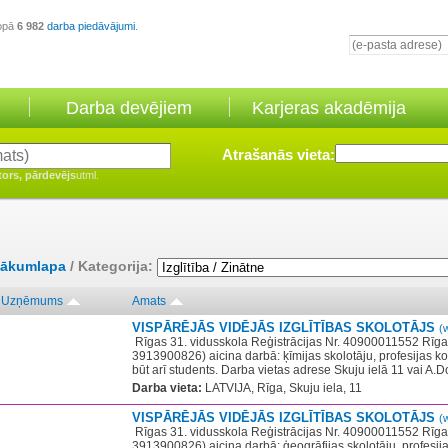
opā
6 982
darba piedāvājumi
.
Darba devējiem
Karjeras akadēmija
Atrašanās vieta:
tors, pārdevējs
utml.
ākumlapa
/ Kategorija:
Uzņēmums
Amats
VISPĀRĒJĀS VIDĒJĀS IZGLĪTĪBAS SKOLOTĀJS
(
​ Rīgas 31. vidusskola Reģistrācijas Nr. 40900011552 ​Rīga
3913900826) aicina darbā: ķīmijas skolotāju, profesijas k
būt arī students. Darba vietas adrese Skuju ielā 11 vai A.D
Darba vieta:
LATVIJA, Rīga, Skuju iela, 11
VISPĀRĒJĀS VIDĒJĀS IZGLĪTĪBAS SKOLOTĀJS
(
​ Rīgas 31. vidusskola Reģistrācijas Nr. 40900011552 ​Rīga
3913900826) aicina darbā: ģeogrāfijas skolotāju, profesij