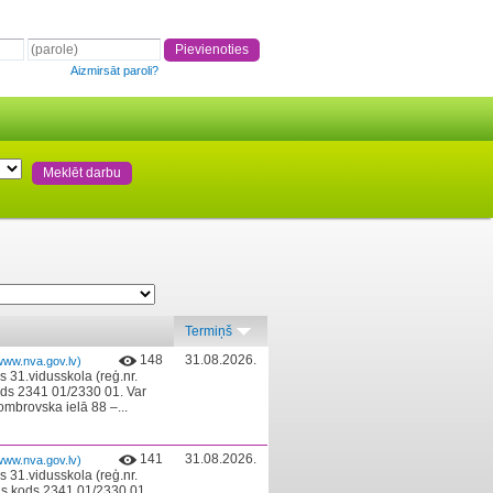
Aizmirsāt paroli?
Termiņš
148
31.08.2026.
www.nva.gov.lv)
s 31.vidusskola (reģ.nr.
ods 2341 01/2330 01. Var
ombrovska ielā 88 –...
141
31.08.2026.
www.nva.gov.lv)
s 31.vidusskola (reģ.nr.
as kods 2341 01/2330 01. ​