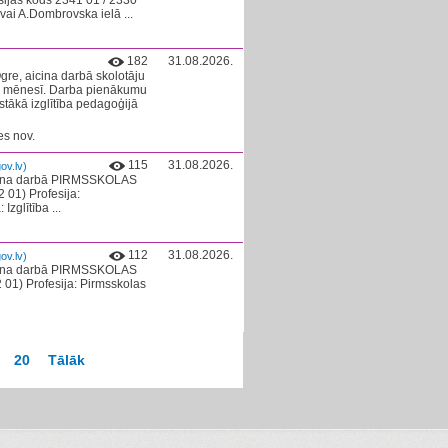
sijas kods 2341 01 / 2330
 vai A.Dombrovska ielā ...
182
31.08.2026.
re, aicina darbā skolotāju
UR mēnesī. Darba pienākumu
tākā izglītība pedagoģijā
es nov.
115
31.08.2026.
ov.lv)
icina darbā PIRMSSKOLAS
01) Profesija:
zglītība ...
112
31.08.2026.
ov.lv)
icina darbā PIRMSSKOLAS
1) Profesija: Pirmsskolas
20
Tālāk