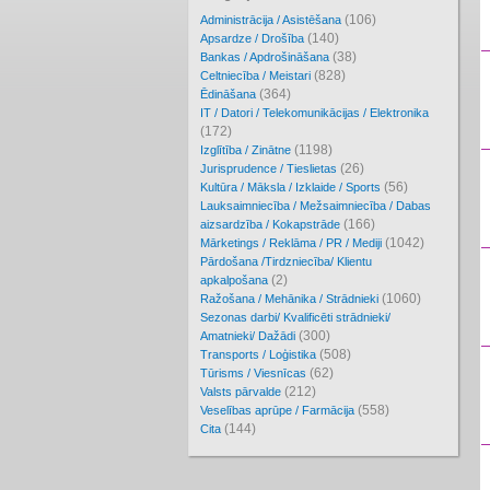
(106)
Administrācija / Asistēšana
(140)
Apsardze / Drošība
(38)
Bankas / Apdrošināšana
(828)
Celtniecība / Meistari
(364)
Ēdināšana
IT / Datori / Telekomunikācijas / Elektronika
(172)
(1198)
Izglītība / Zinātne
(26)
Jurisprudence / Tieslietas
(56)
Kultūra / Māksla / Izklaide / Sports
Lauksaimniecība / Mežsaimniecība / Dabas
(166)
aizsardzība / Kokapstrāde
(1042)
Mārketings / Reklāma / PR / Mediji
Pārdošana /Tirdzniecība/ Klientu
(2)
apkalpošana
(1060)
Ražošana / Mehānika / Strādnieki
Sezonas darbi/ Kvalificēti strādnieki/
(300)
Amatnieki/ Dažādi
(508)
Transports / Loģistika
(62)
Tūrisms / Viesnīcas
(212)
Valsts pārvalde
(558)
Veselības aprūpe / Farmācija
(144)
Cita