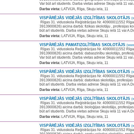
Var būt arī students. Darba vietas adrese Skuju ielā 11 vai
Darba vieta:
LATVIJA, Rīga, Skuju iela, 11
VISPĀRĒJĀS VIDĒJĀS IZGLĪTĪBAS SKOLOTĀJS
(
​ Rīgas 31. vidusskola Reģistrācijas Nr. 40900011552 Rīgas
3913900826) aicina darbā: fizikas skolotāju , profesijas k
būt arī students. Darba vietas adrese Skuju ielā 11 vai A.D
Darba vieta:
LATVIJA, Rīga, Skuju iela, 11
VISPĀRĒJĀS PAMATIZGLĪTĪBAS SKOLOTĀJS
(www
​ Rīgas 31. vidusskola Reģistrācijas Nr. 40900011552 Rīgas
3913900826) aicina darbā: dabaszinību skolotājs, profesi
Var būt arī students. Darba vietas adrese Skuju ielā 11 vai
Darba vieta:
LATVIJA, Rīga, Skuju iela, 11
VISPĀRĒJĀS VIDĒJĀS IZGLĪTĪBAS SKOLOTĀJS
(
​ Rīgas 31. vidusskola Reģistrācijas Nr. 40900011552 Rīgas
3913900826) aicina darbā: datorikas skolotāju, profesija
būt arī students. Darba vietas adrese Skuju ielā 11 vai A.D
Darba vieta:
LATVIJA, Rīga, Skuju iela, 11
VISPĀRĒJĀS VIDĒJĀS IZGLĪTĪBAS SKOLOTĀJS
(
​ Rīgas 31. vidusskola Reģistrācijas Nr. 40900011552 Rīgas
3913900826) aicina darbā: bioloģijas skolotāju, profesija
būt arī students. Darba vietas adrese Skuju ielā 11 vai A.
Darba vieta:
LATVIJA, Rīga, Skuju iela, 11
VISPĀRĒJĀS VIDĒJĀS IZGLĪTĪBAS SKOLOTĀJS
(
​ Rīgas 31. vidusskola Reģistrācijas Nr. 40900011552 Rīgas