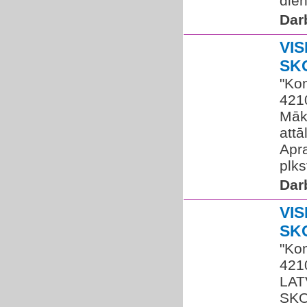
dien
Dar
VIS
SK
"Kom
421
Māk
attā
Apr
plks
Dar
VIS
SK
"Kom
421
LAT
SKO