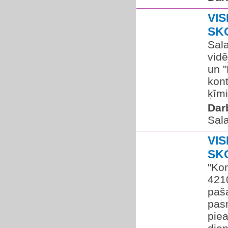
VIS
SK
Sala
vidē
un "
kont
ķīmi
Dar
Sal
VIS
SK
"Kom
421
paš
pasn
pie