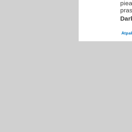
piea
pras
Dar
Atpa