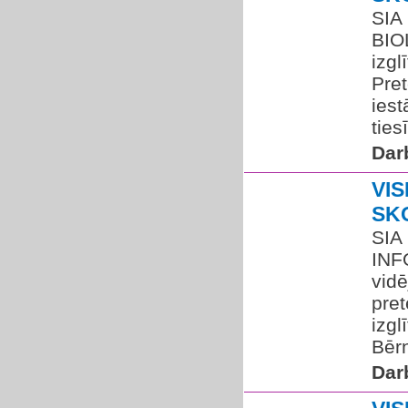
SIA
BIO
izg
Pret
iest
ties
Dar
VIS
SK
SIA
INF
vidē
pret
izgl
Bērn
Dar