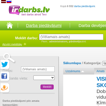
Kopā
6 932
darba piedāvājumi
.
Darba piedāvājumi
Darba devēji
Meklēt darbu:
Piem.:
administrators, pārdevējs
utml.
Aizvērt
meklētāju
Sākumlapa
/ Kategorija:
Darbs:
Uzņēmums
Amats
VIS
Atrašanās vieta:
SK
Dobe
vidu
Darba piedāvājumi pēc amata
Ķīmi
kategorijām: