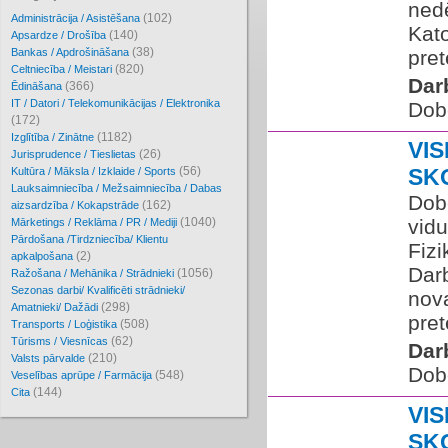
nedē
(102)
Administrācija / Asistēšana
Kato
(140)
Apsardze / Drošība
(38)
Bankas / Apdrošināšana
pret
(820)
Celtniecība / Meistari
Dar
(366)
Ēdināšana
IT / Datori / Telekomunikācijas / Elektronika
Dob
(172)
(1182)
Izglītība / Zinātne
VIS
(26)
Jurisprudence / Tieslietas
(56)
SK
Kultūra / Māksla / Izklaide / Sports
Lauksaimniecība / Mežsaimniecība / Dabas
Dobe
(162)
aizsardzība / Kokapstrāde
(1040)
vidu
Mārketings / Reklāma / PR / Mediji
Pārdošana /Tirdzniecība/ Klientu
Fizi
(2)
apkalpošana
Darb
(1056)
Ražošana / Mehānika / Strādnieki
Sezonas darbi/ Kvalificēti strādnieki/
nov
(298)
Amatnieki/ Dažādi
pret
(508)
Transports / Loģistika
(62)
Tūrisms / Viesnīcas
Dar
(210)
Valsts pārvalde
Dob
(548)
Veselības aprūpe / Farmācija
(144)
Cita
VIS
SK