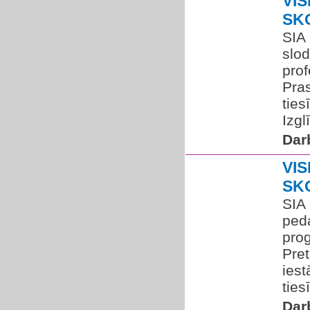
VIS
SK
SIA 
slo
prof
Pra
ties
Izgl
Dar
VIS
SK
SIA
peda
pro
Pret
iest
ties
Dar