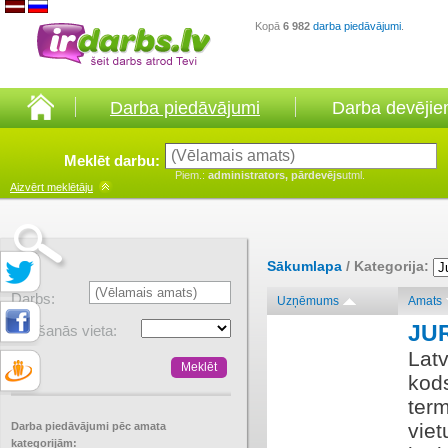
Kopā
6 982
darba piedāvājumi
.
Darba piedāvājumi
Darba devēji
Meklēt darbu:
Piem.:
administrators, pārdevējs
utml.
Aizvērt
meklētāju
Sākumlapa
/ Kategorija:
Darbs:
Uzņēmums
Amats
JU
Atrašanās vieta:
Lat
kod
term
viet
Darba piedāvājumi pēc amata
kategorijām: