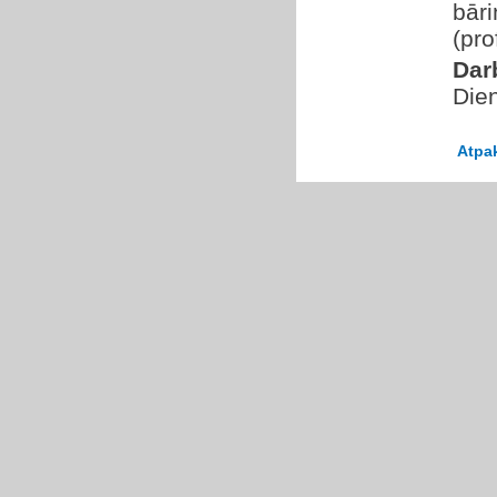
bāri
(pro
Dar
Die
Atpa