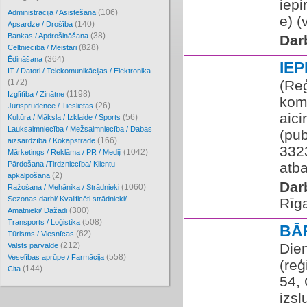
iepi
(106)
Administrācija / Asistēšana
e) (
(140)
Apsardze / Drošība
(38)
Bankas / Apdrošināšana
Dar
(828)
Celtniecība / Meistari
(364)
Ēdināšana
IE
IT / Datori / Telekomunikācijas / Elektronika
(172)
(Reģ
(1198)
Izglītība / Zinātne
kom
(26)
Jurisprudence / Tieslietas
aic
(56)
Kultūra / Māksla / Izklaide / Sports
Lauksaimniecība / Mežsaimniecība / Dabas
(pub
(166)
aizsardzība / Kokapstrāde
3323
(1042)
Mārketings / Reklāma / PR / Mediji
Pārdošana /Tirdzniecība/ Klientu
atba
(2)
apkalpošana
Dar
(1060)
Ražošana / Mehānika / Strādnieki
Sezonas darbi/ Kvalificēti strādnieki/
Rīg
(300)
Amatnieki/ Dažādi
(508)
Transports / Loģistika
BĀ
(62)
Tūrisms / Viesnīcas
(212)
Die
Valsts pārvalde
(558)
Veselības aprūpe / Farmācija
(reģ
(144)
Cita
54,
izs