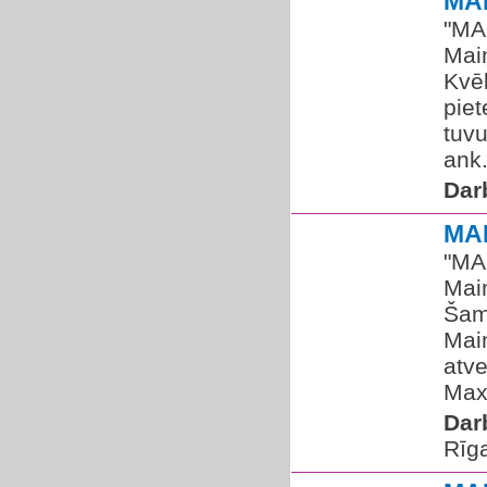
MA
"MA
Maiņ
Kvēl
piet
tuv
ank.
Dar
MA
"MA
Maiņ
Šamp
Maiņ
atve
Max
Dar
Rīg