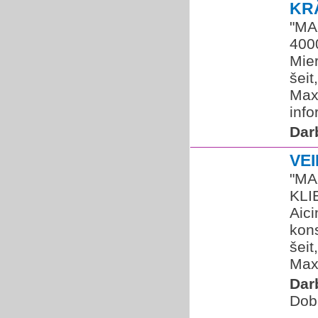
KR
"MAX
400
Mier
šeit
Maxi
info
Dar
VE
"MA
KLI
Aici
kons
šeit
Max
Dar
Dob