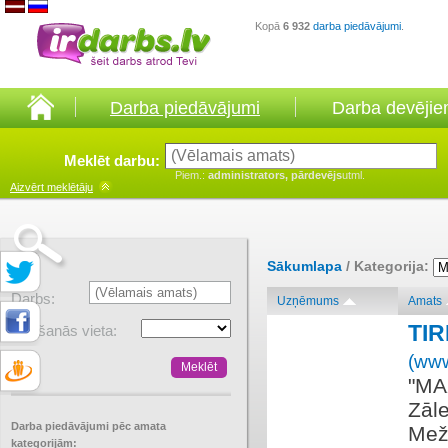
Kopā
6 932
darba piedāvājumi
.
Darba piedāvājumi
Darba devēji
Meklēt darbu:
Piem.:
administrators, pārdevējs
utml.
Aizvērt
meklētāju
Sākumlapa
/ Kategorija:
Darbs:
Uzņēmums
Amats
TI
Atrašanās vieta:
(www
​"MA
Zāle
Darba piedāvājumi pēc amata
Meža
kategorijām: