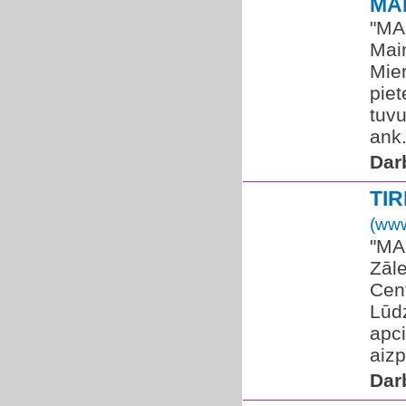
MA
"MA
Maiņ
Mier
piet
tuv
ank.
Dar
TI
(www
​"MA
Zāle
Cent
Lūdz
apc
aizp
Dar