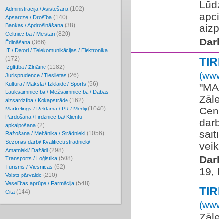
Lūdz
(102)
Administrācija / Asistēšana
apc
(140)
Apsardze / Drošība
(38)
Bankas / Apdrošināšana
aizp
(820)
Celtniecība / Meistari
Dar
(366)
Ēdināšana
IT / Datori / Telekomunikācijas / Elektronika
(172)
TI
(1182)
Izglītība / Zinātne
(www
(26)
Jurisprudence / Tieslietas
(56)
Kultūra / Māksla / Izklaide / Sports
"MA
Lauksaimniecība / Mežsaimniecība / Dabas
Zāle
(162)
aizsardzība / Kokapstrāde
(1040)
Cent
Mārketings / Reklāma / PR / Mediji
Pārdošana /Tirdzniecība/ Klientu
darb
(2)
apkalpošana
sai
(1056)
Ražošana / Mehānika / Strādnieki
Sezonas darbi/ Kvalificēti strādnieki/
veik
(298)
Amatnieki/ Dažādi
Dar
(508)
Transports / Loģistika
(62)
Tūrisms / Viesnīcas
19,
(210)
Valsts pārvalde
(548)
Veselības aprūpe / Farmācija
TI
(144)
Cita
(www
Zāle