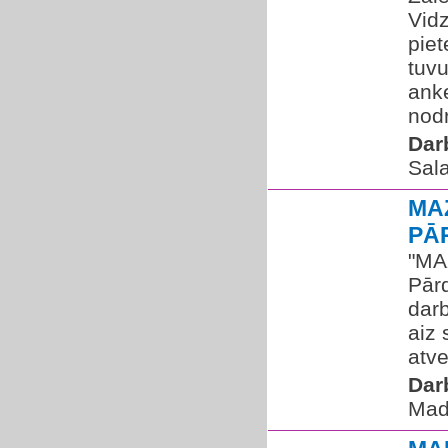
Vidz
piet
tuv
anke
nodr
Dar
Sal
MA
PĀ
"MA
Pārd
dar
aiz 
atve
Dar
Mad