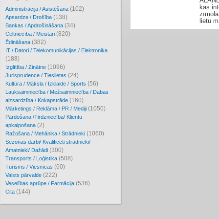
ALANDE
kas in
(102)
Administrācija / Asistēšana
zīmola
(138)
Apsardze / Drošība
lietu m
(34)
Bankas / Apdrošināšana
(820)
Celtniecība / Meistari
(382)
Ēdināšana
IT / Datori / Telekomunikācijas / Elektronika
(188)
(1096)
Izglītība / Zinātne
(24)
Jurisprudence / Tieslietas
(56)
Kultūra / Māksla / Izklaide / Sports
Lauksaimniecība / Mežsaimniecība / Dabas
(160)
aizsardzība / Kokapstrāde
(1050)
Mārketings / Reklāma / PR / Mediji
Pārdošana /Tirdzniecība/ Klientu
(2)
apkalpošana
(1060)
Ražošana / Mehānika / Strādnieki
Sezonas darbi/ Kvalificēti strādnieki/
(300)
Amatnieki/ Dažādi
(508)
Transports / Loģistika
(60)
Tūrisms / Viesnīcas
(222)
Valsts pārvalde
(536)
Veselības aprūpe / Farmācija
(144)
Cita