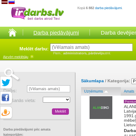
Kopā
6 882
darba piedāvājumi
.
Darba piedāvājumi
Darba devēji
Meklēt darbu:
Piem.:
administrators, pārdevējs
utml.
Aizvērt
meklētāju
Sākumlapa
/ Kategorija:
Darbs:
Uzņēmums
Amats
Atrašanās vieta:
Premiu
ALAND
Latvij
1991.g
mēbeļu
Lietuv
Darba piedāvājumi pēc amata
Darba
kategorijām: