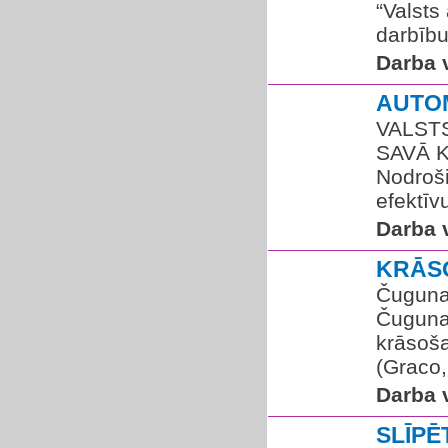
“Valsts
darbību
Darba v
AUTOM
VALSTS
SAVĀ 
Nodroši
efektīv
Darba v
KRĀS
Čuguna 
Čuguna
krāsoša
(Graco,
Darba v
SLĪP