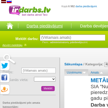
Kopā
6 982
darba piedāvājumi
.
Darba piedāvājumi
Darba devēji
Meklēt darbu:
Piem.:
administrators, pārdevējs
utml.
Aizvērt
meklētāju
Sākumlapa
/ Kategorija:
Darbs:
Uzņēmums
Amats
METĀ
Atrašanās vieta:
SIA "Nu
pieredz
gadu pi
Darba piedāvājumi pēc amata
Darba v
kategorijām: