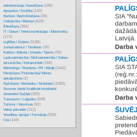
(106)
Administrācija / Asistēšana
PALĪ
(140)
Apsardze / Drošība
SIA "Nu
(38)
Bankas / Apdrošināšana
(828)
Celtniecība / Meistari
darbam
(364)
Ēdināšana
dažādā
IT / Datori / Telekomunikācijas / Elektronika
(172)
Latvijā
(1198)
Izglītība / Zinātne
Darba v
(26)
Jurisprudence / Tieslietas
(56)
Kultūra / Māksla / Izklaide / Sports
PALĪ
Lauksaimniecība / Mežsaimniecība / Dabas
(166)
aizsardzība / Kokapstrāde
SIA ST
(1042)
Mārketings / Reklāma / PR / Mediji
(reģ.nr
Pārdošana /Tirdzniecība/ Klientu
(2)
apkalpošana
piedāvā
(1060)
Ražošana / Mehānika / Strādnieki
konkurē
Sezonas darbi/ Kvalificēti strādnieki/
(300)
Amatnieki/ Dažādi
Darba v
(508)
Transports / Loģistika
(62)
Tūrisms / Viesnīcas
ŠUVĒ
(212)
Valsts pārvalde
(558)
Veselības aprūpe / Farmācija
Sabiedr
(144)
Cita
pretend
Piedāvā