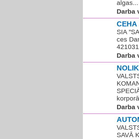
algas...
Darba v
CEHA
SIA "S
ces Dar
4210310
Darba v
NOLIK
VALSTS
KOMAN
SPECIĀ
korporā
Darba v
AUTOM
VALSTS
SAVĀ K