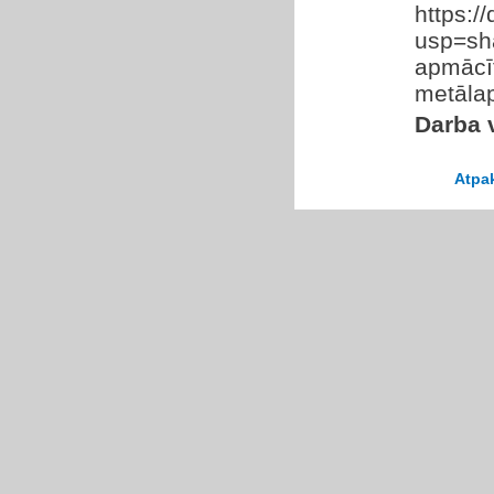
https:
usp=sha
apmācīt
metālap
Darba v
Atpa