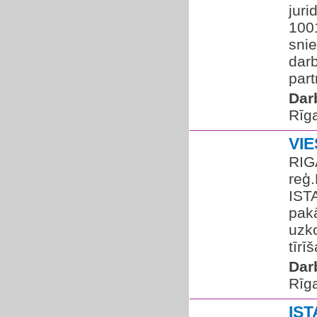
juri
100
snie
dar
par
Dar
Rīg
VI
RIG
reģ
IST
pakā
uzk
tīrī
Dar
Rīg
IS