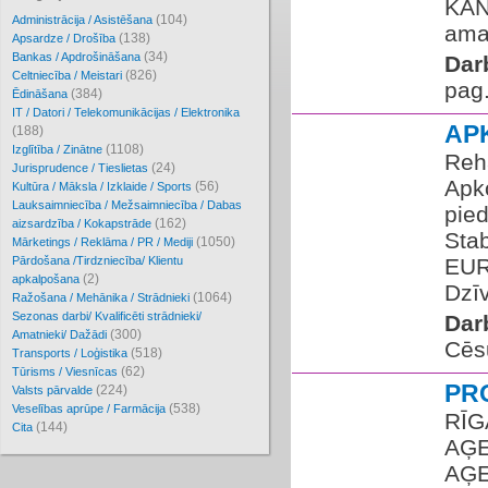
KAN
(104)
Administrācija / Asistēšana
amat
(138)
Apsardze / Drošība
(34)
Bankas / Apdrošināšana
Dar
(826)
Celtniecība / Meistari
pag
(384)
Ēdināšana
IT / Datori / Telekomunikācijas / Elektronika
AP
(188)
(1108)
Izglītība / Zinātne
Reha
(24)
Jurisprudence / Tieslietas
Apk
(56)
Kultūra / Māksla / Izklaide / Sports
Lauksaimniecība / Mežsaimniecība / Dabas
pie
(162)
aizsardzība / Kokapstrāde
Stab
(1050)
Mārketings / Reklāma / PR / Mediji
Pārdošana /Tirdzniecība/ Klientu
EUR 
(2)
apkalpošana
Dzīv
(1064)
Ražošana / Mehānika / Strādnieki
Sezonas darbi/ Kvalificēti strādnieki/
Dar
(300)
Amatnieki/ Dažādi
Cēs
(518)
Transports / Loģistika
(62)
Tūrisms / Viesnīcas
PR
(224)
Valsts pārvalde
(538)
Veselības aprūpe / Farmācija
RĪG
(144)
Cita
AĢE
AĢE