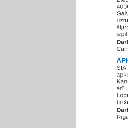
400
Galv
uztu
šķi
izpi
Dar
Car
AP
SIA
apk
Kand
arī 
Logu
tīrī
Dar
Rīg