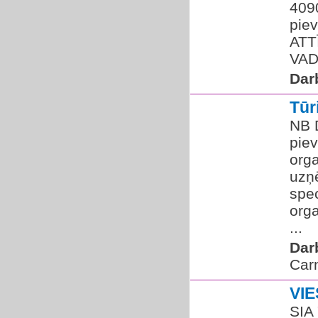
409
pie
ATT
VADĪ
Dar
Tū
NB 
pie
orga
uzņ
spec
orga
...
Dar
Car
VI
SIA 