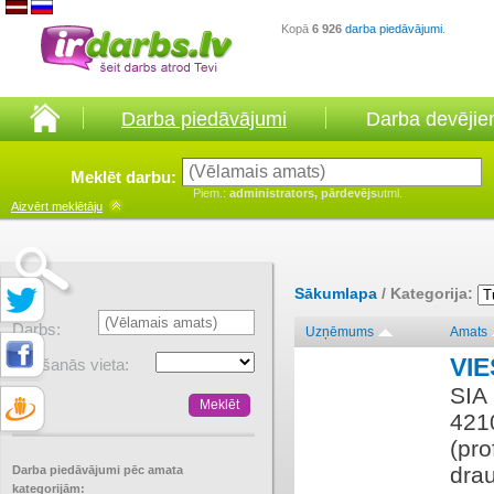
Kopā
6 926
darba piedāvājumi
.
Darba piedāvājumi
Darba devēji
Meklēt darbu:
Piem.:
administrators, pārdevējs
utml.
Aizvērt
meklētāju
Sākumlapa
/ Kategorija:
Darbs:
Uzņēmums
Amats
VIE
Atrašanās vieta:
SIA 
4210
(pro
dra
Darba piedāvājumi pēc amata
kategorijām: