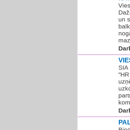
Vie
Dažā
un 
balk
nog
maz
Dar
VI
SIA 
"HR 
uzņ
uzk
par
komp
Dar
PA
Bie