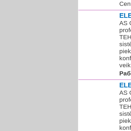
Cent
EL
AS G
pro
TEH
sist
piek
kon
veik
Раб
EL
AS G
pro
TEHN
sist
piek
konf