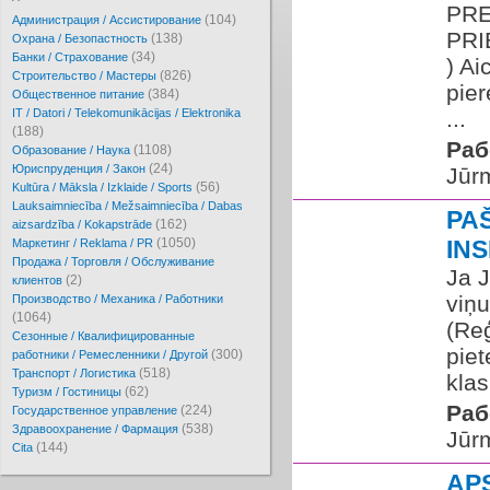
PRE
(104)
Администрация / Ассистирование
PRIE
(138)
Охрана / Безопастность
(34)
Банки / Страхование
) A
(826)
Cтроительство / Мастеры
pier
(384)
Oбщественное питание
IT / Datori / Telekomunikācijas / Elektronika
...
(188)
Раб
(1108)
Образование / Наука
(24)
Юриспруденция / Закон
Jūr
(56)
Kultūra / Māksla / Izklaide / Sports
Lauksaimniecība / Mežsaimniecība / Dabas
PA
(162)
aizsardzība / Kokapstrāde
(1050)
IN
Маркетинг / Reklama / PR
Продажа / Торговля / Обслуживание
Ja J
(2)
клиентов
viņu
Производство / Механика / Работники
(1064)
(Re
Сезонные / Квалифицированные
piet
(300)
работники / Ремесленники / Другой
(518)
Транспорт / Логистика
klas
(62)
Туризм / Гостиницы
Раб
(224)
Государственное управление
(538)
Здравоохранение / Фармация
Jūr
(144)
Cita
AP