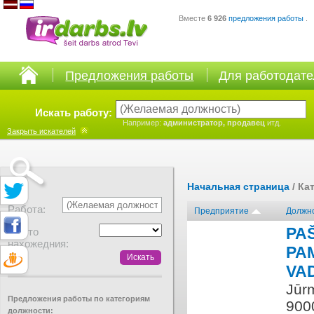
Вместе
6 926
предложения работы
.
Предложения работы
Для работодат
Искать работу:
Например:
администратор, продавец
итд.
Закрыть
искателей
Начальная страница
/ Ка
Работа:
Предприятие
Должн
PA
Место
нахожедния:
PA
VA
Jūrm
Предложения работы по категориям
900
должности: