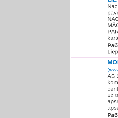
Nac
pavē
NAC
MĀC
PĀRZ
kārt
Раб
Liep
MO
(www
AS G
kom
cent
uz t
aps
apsa
Раб