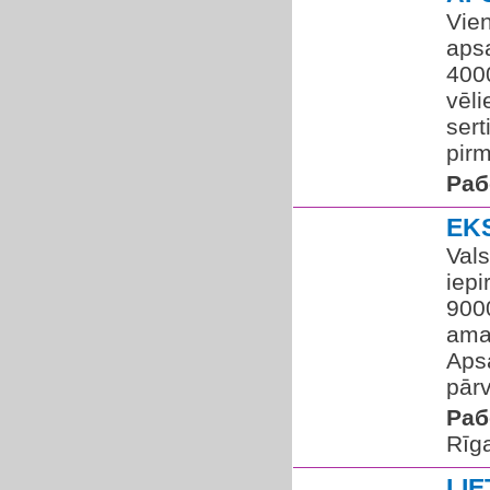
Vie
apsa
400
vēli
sert
pirm
Раб
EK
Vals
iepi
900
amat
Aps
pārv
Раб
Rīg
LI