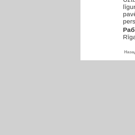
līg
pavē
pers
Раб
Rīg
Наза