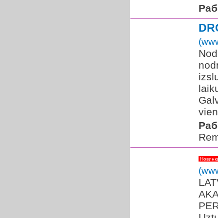
Раб
DR
(www
Nod
nodr
izs
laik
Galv
vien
Раб
Rem
Новинк
(www
LAT
AKAD
PER
Uztu