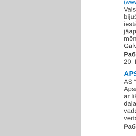
(www
Vals
biju
iest
jāap
mēne
Galv
Раб
20,
AP
AS “
Apsa
ar l
daļa
vad
vērt
Раб