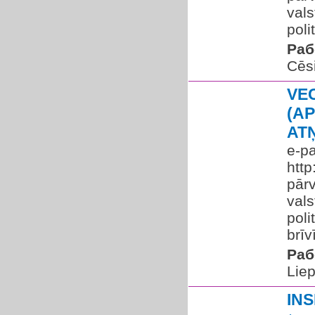
vals
poli
Раб
Cēs
VE
(A
AT
e-pa
http
pārv
vals
poli
brīv
Раб
Liep
IN