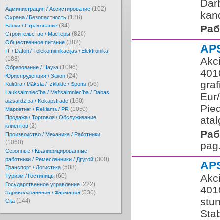
Darb
(102)
Администрация / Ассистирование
kand
(138)
Охрана / Безопастность
(34)
Банки / Страхование
Раб
(820)
Cтроительство / Мастеры
(382)
Oбщественное питание
AP
IT / Datori / Telekomunikācijas / Elektronika
(188)
Akci
(1096)
Образование / Наука
401
(24)
Юриспруденция / Закон
graf
(56)
Kultūra / Māksla / Izklaide / Sports
Lauksaimniecība / Mežsaimniecība / Dabas
Eur
(160)
aizsardzība / Kokapstrāde
Pied
(1050)
Маркетинг / Reklama / PR
Продажа / Торговля / Обслуживание
atal
(2)
клиентов
Раб
Производство / Механика / Работники
(1060)
pag
Сезонные / Квалифицированные
(300)
работники / Ремесленники / Другой
AP
(508)
Транспорт / Логистика
(60)
Akci
Туризм / Гостиницы
(222)
Государственное управление
401
(536)
Здравоохранение / Фармация
stun
(144)
Cita
Stab