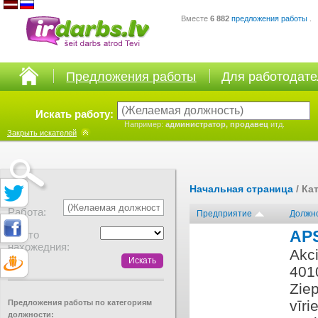
Вместе
6 882
предложения работы
.
Предложения работы
Для работодат
Искать работу:
Например:
администратор, продавец
итд.
Закрыть
искателей
Начальная страница
/ Ка
Работа:
Предприятие
Должн
AP
Место
нахожедния:
Akci
401
Ziep
vīri
Предложения работы по категориям
должности: