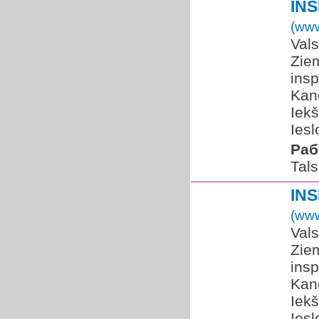
IN
(www
Vals
Zie
insp
Kand
Iekš
Iesl
Раб
Tals
IN
(www
Vals
Zie
insp
Kand
Iekš
Iesl