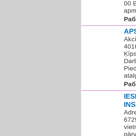
00 E
apmē
Раб
AP
Akci
401
Ķīps
Darb
Pied
atal
Раб
IE
IN
Adre
672
viet
pārv