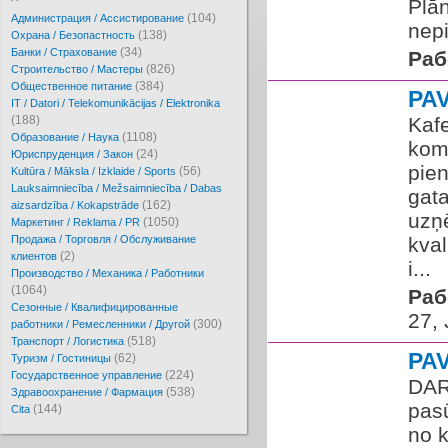
Plān
(104)
Администрация / Ассистирование
nepi
(138)
Охрана / Безопастность
(34)
Банки / Страхование
Раб
(826)
Cтроительство / Мастеры
(384)
Oбщественное питание
PA
IT / Datori / Telekomunikācijas / Elektronika
(188)
Kafe
(1108)
Образование / Наука
kom
(24)
Юриспруденция / Закон
pie
(56)
Kultūra / Māksla / Izklaide / Sports
Lauksaimniecība / Mežsaimniecība / Dabas
gata
(162)
aizsardzība / Kokapstrāde
uzņ
(1050)
Маркетинг / Reklama / PR
Продажа / Торговля / Обслуживание
kval
(2)
клиентов
i...
Производство / Механика / Работники
(1064)
Раб
Сезонные / Квалифицированные
27, 
(300)
работники / Ремесленники / Другой
(518)
Транспорт / Логистика
PA
(62)
Туризм / Гостиницы
(224)
Государственное управление
DAR
(538)
Здравоохранение / Фармация
pas
(144)
Cita
no 