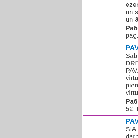
ezer
un s
un ā
Раб
pag.
PA
Sabi
DRE
PAV
vir
pie
virt
Раб
52,
PA
SIA
dar