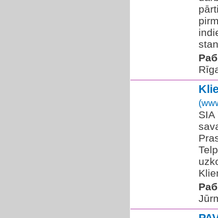
pārt
pirm
ind
stan
Раб
Rīg
Kli
(www
SIA 
sav
Pras
Tel
uzk
Klie
Раб
Jūr