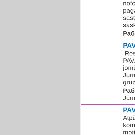
nofo
pag
sas
sask
Раб
PA
​ Re
PAV
jomā
Jūr
gruz
Раб
Jūr
PA
Atp
koma
mot