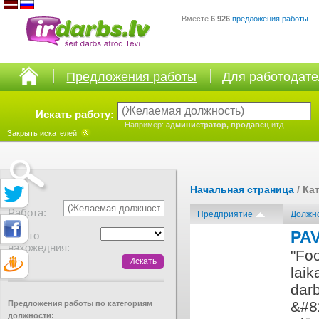
Вместе
6 926
предложения работы
.
Предложения работы
Для работодат
Искать работу:
Например:
администратор, продавец
итд.
Закрыть
искателей
Начальная страница
/ Ка
Работа:
Предприятие
Должн
PA
Место
нахожедния:
"Foo
lai
dar
&#8
Предложения работы по категориям
должности: