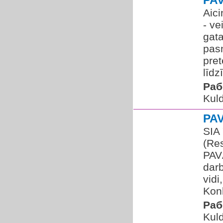
PA
Aic
- ve
gata
pas
pret
līdz
Раб
Kuld
PA
SIA 
(Re
PAV
darb
vidi
Konk
Раб
Kuld