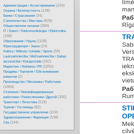
līmē
(104)
Администрация / Ассистирование
manu
(138)
Охрана / Безопастность
(34)
Банки / Страхование
Раб
(826)
Cтроительство / Мастеры
Rīg
(384)
Oбщественное питание
IT / Datori / Telekomunikācijas / Elektronika
TR
(188)
(1108)
Образование / Наука
Sabi
(24)
Юриспруденция / Закон
Vers
(56)
Kultūra / Māksla / Izklaide / Sports
Lauksaimniecība / Mežsaimniecība / Dabas
TRA
(162)
aizsardzība / Kokapstrāde
iekr
(1050)
Маркетинг / Reklama / PR
Продажа / Торговля / Обслуживание
eksk
(2)
клиентов
viet
Производство / Механика / Работники
(1064)
Раб
Сезонные / Квалифицированные
Rum
(300)
работники / Ремесленники / Другой
(518)
Транспорт / Логистика
ST
(62)
Туризм / Гостиницы
(224)
Государственное управление
OP
(538)
Здравоохранение / Фармация
(144)
Mek
Cita
cilv