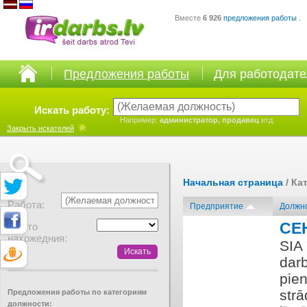
Вместе
6 926
предложения работы
.
Предложения работы
Для работодат
Искать работу:
Например:
администратор, продавец
итд.
Закрыть
искателей
Начальная страница
/ Ка
Работа:
Предприятие
Должн
CE
Место
нахожедния:
SIA
dar
pie
strā
Предложения работы по категориям
должности: