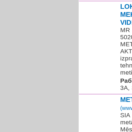
LO
ME
VI
MR 
502
MET
AKT
izpr
tehn
meti
Раб
3A, 
ME
(www
SIA
met
Mēs