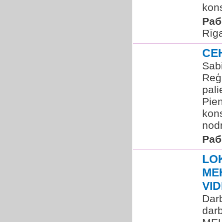
kons
Раб
Rīg
CE
Sabi
Reģ
pali
Pien
kon
nodr
Раб
LO
ME
VI
Dar
dar