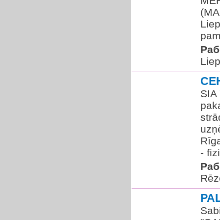
MEH
(MAG
Liep
pam
Раб
Liep
CE
SIA
pak
str
uzņ
Rīga
- fiz
Раб
Rēz
PA
Sabi