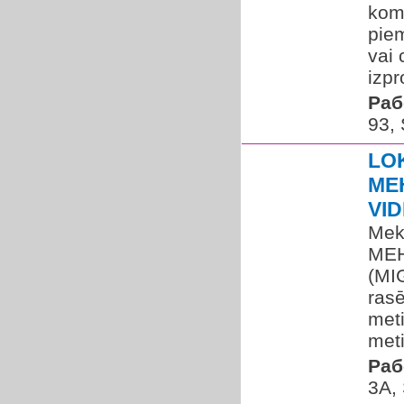
komp
piem
vai 
izpr
Раб
93, 
LO
ME
VID
Mek
MEH
(MIG
rasē
met
meti
Раб
3A, 