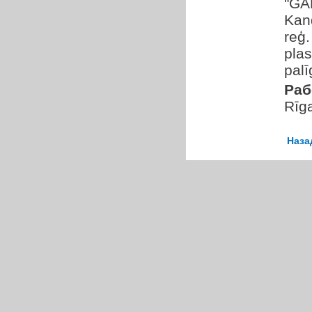
"GA
Kan
reģ.
pla
palī
Раб
Rīg
Наза