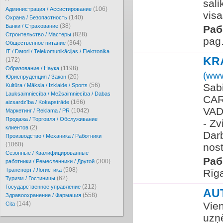
sali
(106)
Администрация / Ассистирование
visa
(140)
Охрана / Безопастность
(38)
Банки / Страхование
Раб
(828)
Cтроительство / Мастеры
pag.
(364)
Oбщественное питание
IT / Datori / Telekomunikācijas / Elektronika
KR
(172)
(1198)
Образование / Наука
(www
(26)
Юриспруденция / Закон
(56)
Sabi
Kultūra / Māksla / Izklaide / Sports
Lauksaimniecība / Mežsaimniecība / Dabas
CAR
(166)
aizsardzība / Kokapstrāde
VADĪ
(1042)
Маркетинг / Reklama / PR
Продажа / Торговля / Обслуживание
- Zv
(2)
клиентов
Darb
Производство / Механика / Работники
(1060)
nost
Сезонные / Квалифицированные
Раб
(300)
работники / Ремесленники / Другой
(508)
Транспорт / Логистика
Rīg
(62)
Туризм / Гостиницы
(212)
Государственное управление
AU
(558)
Здравоохранение / Фармация
(144)
Vie
Cita
uzņ