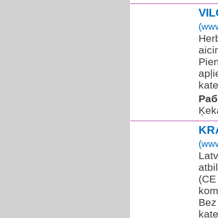
VI
(www
Herb
aic
Pien
apļi
kate
Раб
Ķek
KR
(www
Lat
atbi
(CE 
kom
Bez
kate