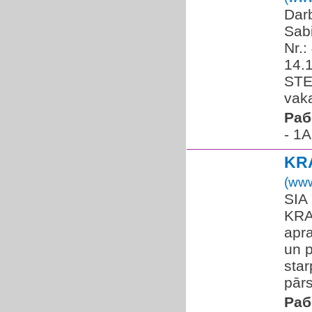
Dar
Sabi
Nr.
14.1
STE
vak
Раб
- 1A
KR
(www
SIA
KRA
apr
un 
star
pār
Раб