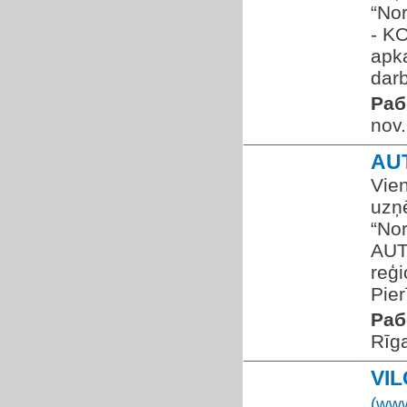
“No
- K
apk
darb
Раб
nov.
AU
Vie
uzņ
“Nor
AUT
reģ
Pier
Раб
Rīg
VI
(www