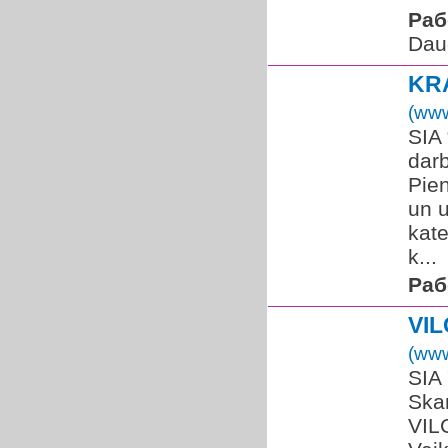
Раб
Dau
KR
(www
SIA
dar
Pien
un u
kate
k...
Раб
VI
(www
SIA
Skan
VIL