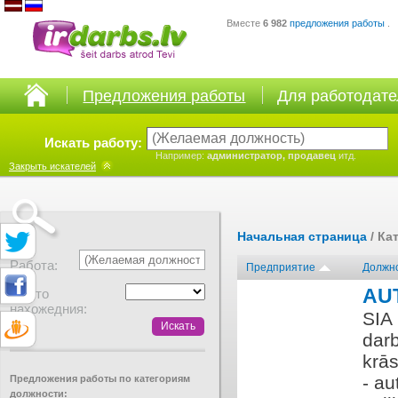
Вместе
6 982
предложения работы
.
Предложения работы
Для работодат
Искать работу:
Например:
администратор, продавец
итд.
Закрыть
искателей
Начальная страница
/ Ка
Работа:
Предприятие
Должн
AU
Место
нахожедния:
SIA
dar
krā
- au
Предложения работы по категориям
должности: