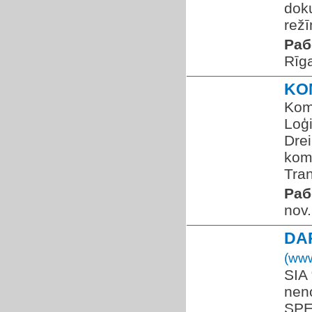
dok
režī
Раб
Rīg
KO
Komp
Loģi
Drei
kom
Tran
Раб
nov.
DA
(www
SIA 
nen
SPE