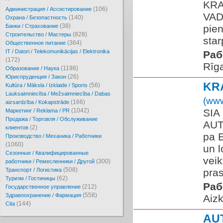
KRA
(106)
Администрация / Ассистирование
VAD
(140)
Охрана / Безопастность
(38)
Банки / Страхование
pien
(828)
Cтроительство / Мастеры
star
(364)
Oбщественное питание
IT / Datori / Telekomunikācijas / Elektronika
Раб
(172)
Rīg
(1198)
Образование / Наука
(26)
Юриспруденция / Закон
KR
(56)
Kultūra / Māksla / Izklaide / Sports
Lauksaimniecība / Mežsaimniecība / Dabas
(www
(166)
aizsardzība / Kokapstrāde
(1042)
​SI
Маркетинг / Reklama / PR
Продажа / Торговля / Обслуживание
AUT
(2)
клиентов
pa E
Производство / Механика / Работники
(1060)
un l
Сезонные / Квалифицированные
veik
(300)
работники / Ремесленники / Другой
(508)
Транспорт / Логистика
pras
(62)
Туризм / Гостиницы
Раб
(212)
Государственное управление
(558)
Здравоохранение / Фармация
Aizk
(144)
Cita
AU