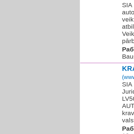
SIA 
auto
veik
atbi
Veik
pārb
Раб
Bau
KR
(www
SIA
Juri
LV5
AUT
kra
vals
Раб