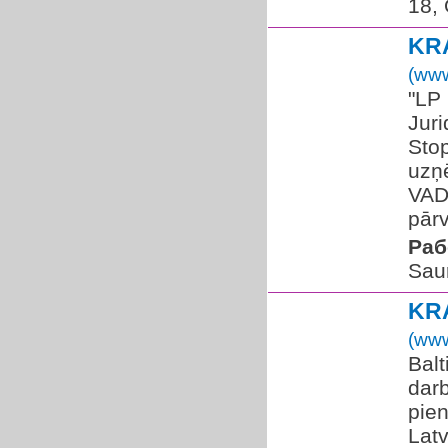
18, 
KR
(www
"LP
Juri
Stop
uzņ
VAD
pār
Раб
Saur
KR
(www
Bal
darb
pien
Latv