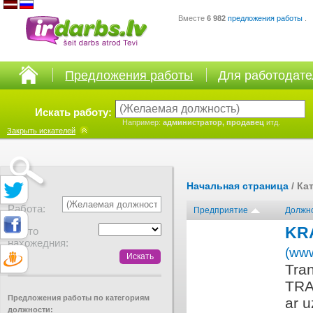
Вместе
6 982
предложения работы
.
Предложения работы
Для работодат
Искать работу:
Например:
администратор, продавец
итд.
Закрыть
искателей
Начальная страница
/ Ка
Работа:
Предприятие
Должн
KR
Место
нахожедния:
(www
Tra
TRA
Предложения работы по категориям
ar 
должности: