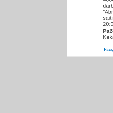
darb
"Abr
sait
20:0
Раб
Ķek
Наза