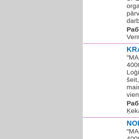
org
pārv
darb
Раб
Vent
KR
"MAX
400
Loģi
šeit
maiņ
vien
Раб
Ķek
NO
"MAX
400