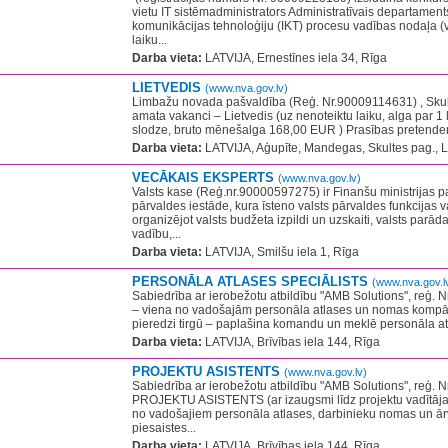
vietu IT sistēmadministrators Administratīvais departament
komunikācijas tehnoloģiju (IKT) procesu vadības nodaļa (
laiku...
Darba vieta:
LATVIJA, Ernestīnes iela 34, Rīga
LIETVEDIS
(www.nva.gov.lv)
Limbažu novada pašvaldība (Reģ. Nr.90009114631) , Skulte
amata vakanci – Lietvedis (uz nenoteiktu laiku, alga par 1 
slodze, bruto mēnešalga 168,00 EUR ) Prasības pretendent
Darba vieta:
LATVIJA, Aģupīte, Mandegas, Skultes pag., 
VECĀKAIS EKSPERTS
(www.nva.gov.lv)
Valsts kase (Reģ.nr.90000597275) ir Finanšu ministrijas p
pārvaldes iestāde, kura īsteno valsts pārvaldes funkcijas 
organizējot valsts budžeta izpildi un uzskaiti, valsts parā
vadību,...
Darba vieta:
LATVIJA, Smilšu iela 1, Rīga
PERSONĀLA ATLASES SPECIĀLISTS
(www.nva.gov.l
Sabiedrība ar ierobežotu atbildību "AMB Solutions", reģ. 
– viena no vadošajām personāla atlases un nomas kompān
pieredzi tirgū – paplašina komandu un meklē personāla atl
Darba vieta:
LATVIJA, Brīvības iela 144, Rīga
PROJEKTU ASISTENTS
(www.nva.gov.lv)
Sabiedrība ar ierobežotu atbildību "AMB Solutions", reģ. 
PROJEKTU ASISTENTS (ar izaugsmi līdz projektu vadītāja
no vadošajiem personāla atlases, darbinieku nomas un ā
piesaistes...
Darba vieta:
LATVIJA, Brīvības iela 144, Rīga