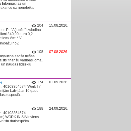
s Informācijas un
vakance uz nenoteiktu
204
15.08.2026.
s PII “Aģupīte” izsludina
likmi 840,00 euro 0,2
iem/-ēm: * Vi...
Limbažu nov.
108
07.08.2026.
akļautībā esoša tiešās
valsts finanšu vadības jomā,
da un naudas līdzekļu
174
01.09.2026.
v)
Nr.: 40103354574 "Work In”
ijām Latvijā ar 16 gadu
ases speciā...
188
24.09.2026.
Nr.: 40103354574
m) WORK IN SIA ir viens
rvalstu darbaspēka