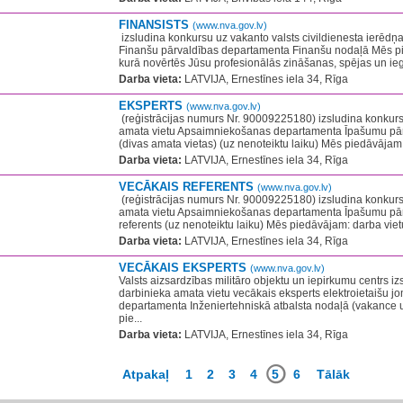
FINANSISTS
(www.nva.gov.lv)
​ izsludina konkursu uz vakanto valsts civildienesta ierēdņa
Finanšu pārvaldības departamenta Finanšu nodaļā Mēs pi
kurā novērtēs Jūsu profesionālās zināšanas, spējas un ieg
Darba vieta:
LATVIJA, Ernestīnes iela 34, Rīga
EKSPERTS
(www.nva.gov.lv)
​ (reģistrācijas numurs Nr. 90009225180) izsludina konkur
amata vietu Apsaimniekošanas departamenta Īpašumu pār
(divas amata vietas) (uz nenoteiktu laiku) Mēs piedāvājam:
Darba vieta:
LATVIJA, Ernestīnes iela 34, Rīga
VECĀKAIS REFERENTS
(www.nva.gov.lv)
​ (reģistrācijas numurs Nr. 90009225180) izsludina konkur
amata vietu Apsaimniekošanas departamenta Īpašumu pār
referents (uz nenoteiktu laiku) Mēs piedāvājam: darba vietu,
Darba vieta:
LATVIJA, Ernestīnes iela 34, Rīga
VECĀKAIS EKSPERTS
(www.nva.gov.lv)
Valsts aizsardzības militāro objektu un iepirkumu centrs i
darbinieka amata vietu vecākais eksperts elektroietaišu
departamenta Inženiertehniskā atbalsta nodaļā (vakance u
pie...
Darba vieta:
LATVIJA, Ernestīnes iela 34, Rīga
Atpakaļ
1
2
3
4
5
6
Tālāk