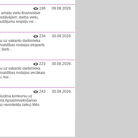
196
09.08.2026.
 amata vietu finansists/e
edāvājam: darba vietu,
uldījumu iespēju ne...
234
30.08.2026.
su uz vakanto darbinieka
valdības nodaļas eksperts
 darb...
223
30.08.2026.
su uz vakanto darbinieka
valdības nodaļas vecākais
 kur...
243
30.08.2026.
zsludina konkursu uz
 jomā Apsaimniekošanas
z nenoteiktu laiku) Mēs