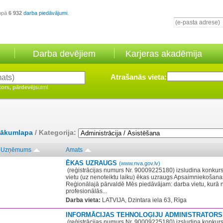
opā
6 932
darba piedāvājumi
.
Darba devējiem
Karjeras akadēmija
Atrašanās vieta:
tors, pārdevējs
utml.
ākumlapa
/ Kategorija:
Uzņēmums
Amats
ĒKAS UZRAUGS
(www.nva.gov.lv)
​ (reģistrācijas numurs Nr. 90009225180) izsludina konku
vietu (uz nenoteiktu laiku) ēkas uzraugs Apsaimniekošan
Reģionālajā pārvaldē Mēs piedāvājam: darba vietu, kurā 
profesionālās...
Darba vieta:
LATVIJA, Dzintara iela 63, Rīga
INFORMĀCIJAS TEHNOLOĢIJU ADMINISTRATOR
​ (reģistrācijas numurs Nr. 90009225180) izsludina konku