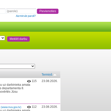
Aizmirsāt paroli?
Termiņš
115
23.08.2026.
rsu uz darbinieka amata
as departamenta 8.
novērtēs Jūsu
S
112
23.08.2026.
(www.nva.gov.lv)
rsu uz darbinieka amata