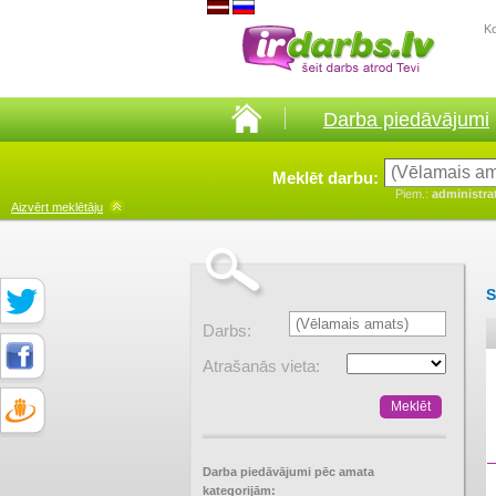
K
Darba piedāvājumi
Meklēt darbu:
Piem.:
administra
Aizvērt
meklētāju
S
Darbs:
Atrašanās vieta:
Darba piedāvājumi pēc amata
kategorijām: