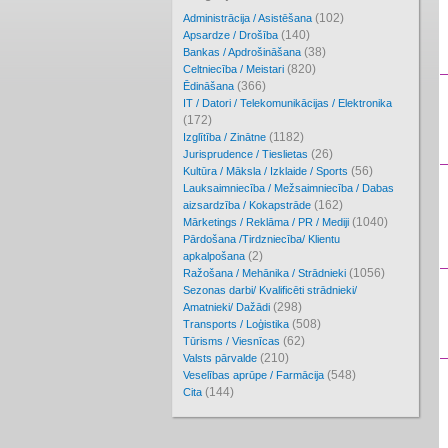
(102)
Administrācija / Asistēšana
(140)
Apsardze / Drošība
(38)
Bankas / Apdrošināšana
(820)
Celtniecība / Meistari
(366)
Ēdināšana
IT / Datori / Telekomunikācijas / Elektronika
(172)
(1182)
Izglītība / Zinātne
(26)
Jurisprudence / Tieslietas
(56)
Kultūra / Māksla / Izklaide / Sports
Lauksaimniecība / Mežsaimniecība / Dabas
(162)
aizsardzība / Kokapstrāde
(1040)
Mārketings / Reklāma / PR / Mediji
Pārdošana /Tirdzniecība/ Klientu
(2)
apkalpošana
(1056)
Ražošana / Mehānika / Strādnieki
Sezonas darbi/ Kvalificēti strādnieki/
(298)
Amatnieki/ Dažādi
(508)
Transports / Loģistika
(62)
Tūrisms / Viesnīcas
(210)
Valsts pārvalde
(548)
Veselības aprūpe / Farmācija
(144)
Cita