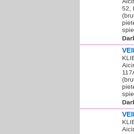
Aic
52, 
(br
piet
spie
Dar
VE
KLI
Aic
117A
(bru
piet
spie
Dar
VE
KLI
Aic