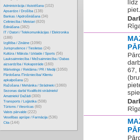
līdz
(102)
Administrācija / Asistēšana
piet.
(138)
Apsardze / Drošība
(34)
Bankas / Apdrošināšana
Dar
(820)
Celtniecība / Meistari
Rīg
(382)
Ēdināšana
IT / Datori / Telekomunikācijas / Elektronika
MA
(188)
(1096)
Izglītība / Zinātne
PĀ
(24)
Jurisprudence / Tieslietas
(56)
Pārd
Kultūra / Māksla / Izklaide / Sports
Lauksaimniecība / Mežsaimniecība / Dabas
dar
(160)
aizsardzība / Kokapstrāde
67, 
(1050)
Mārketings / Reklāma / PR / Mediji
Pārdošana /Tirdzniecība/ Klientu
(bru
(2)
apkalpošana
piet
(1060)
Ražošana / Mehānika / Strādnieki
Sezonas darbi/ Kvalificēti strādnieki/
spie
(300)
Amatnieki/ Dažādi
Dar
(508)
Transports / Loģistika
(60)
Tūrisms / Viesnīcas
Rīg
(222)
Valsts pārvalde
(536)
Veselības aprūpe / Farmācija
MA
(144)
Cita
PĀ
Pārd