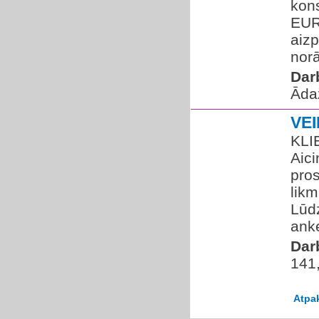
kons
EUR/
aizp
norā
Dar
Āda
VE
KLI
Aic
pros
likm
Lūdz
anke
Dar
141
Atpa