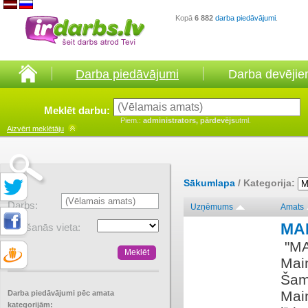
Kopā
6 882
darba piedāvājumi
.
Darba piedāvājumi
Darba devēji
Meklēt darbu:
Piem.:
administrators, pārdevējs
utml.
Aizvērt
meklētāju
Sākumlapa
/ Kategorija:
Darbs:
Uzņēmums
Amats
MA
Atrašanās vieta:
​ "M
Maiņ
Šamp
Maiņ
Darba piedāvājumi pēc amata
kategorijām: