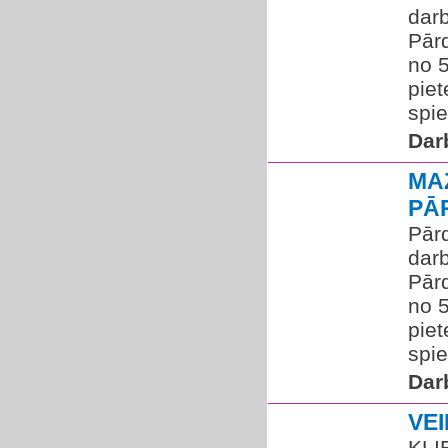
darb
Pārd
no 
piet
spie
Dar
MA
PĀ
Pārd
dar
Pārd
no 
piet
spie
Dar
VE
KLI