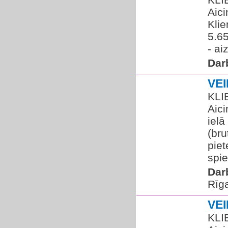
Aic
Klie
5.65
- ai
Dar
VE
KLI
Aic
ielā
(bru
piet
spie
Dar
Rīg
VE
KLI