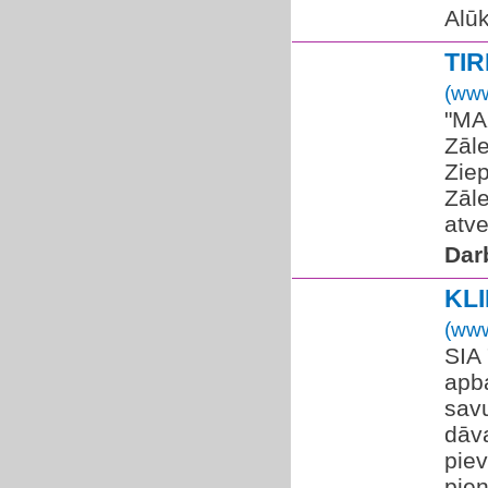
Alū
TI
(www
​"MA
Zāle
Ziep
Zāle
atve
Dar
KL
(www
SIA
apba
sav
dāva
pie
pien