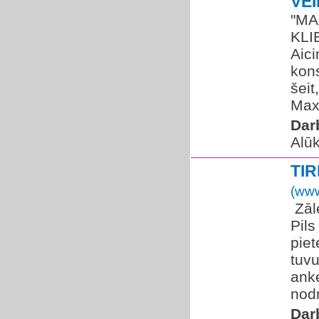
VE
"MA
KLI
Aici
kons
šeit
Max
Dar
Alū
TI
(www
​ Zā
Pils
piet
tuv
anke
nodr
Dar