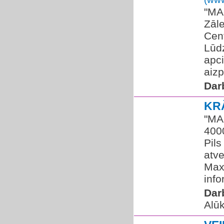
​"MA
Zāle
Cent
Lūdz
apc
aizp
Dar
KR
"MAX
400
Pils
atve
Maxi
info
Dar
Alū