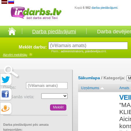
Kopā
6 982
darba piedāvājumi
.
Darba piedāvājumi
Darba devēji
Meklēt darbu:
Piem.:
administrators, pārdevējs
utml.
Aizvērt
meklētāju
Sākumlapa
/ Kategorija:
Darbs:
Uzņēmums
Amats
VE
Atrašanās vieta:
"MA
KLI
Aici
kons
Darba piedāvājumi pēc amata
kategorijām: