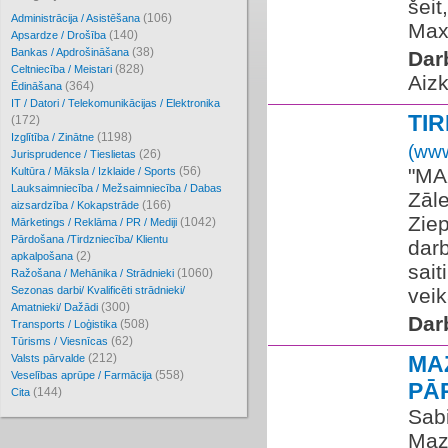
šeit
(106)
Administrācija / Asistēšana
Maxi
(140)
Apsardze / Drošība
(38)
Bankas / Apdrošināšana
Dar
(828)
Celtniecība / Meistari
Aizk
(364)
Ēdināšana
IT / Datori / Telekomunikācijas / Elektronika
TI
(172)
(1198)
Izglītība / Zinātne
(www
(26)
Jurisprudence / Tieslietas
(56)
​"MA
Kultūra / Māksla / Izklaide / Sports
Lauksaimniecība / Mežsaimniecība / Dabas
Zāle
(166)
aizsardzība / Kokapstrāde
Ziep
(1042)
Mārketings / Reklāma / PR / Mediji
Pārdošana /Tirdzniecība/ Klientu
darb
(2)
apkalpošana
sai
(1060)
Ražošana / Mehānika / Strādnieki
Sezonas darbi/ Kvalificēti strādnieki/
veik
(300)
Amatnieki/ Dažādi
Dar
(508)
Transports / Loģistika
(62)
Tūrisms / Viesnīcas
(212)
MA
Valsts pārvalde
(558)
Veselības aprūpe / Farmācija
PĀ
(144)
Cita
Sabi
Maz