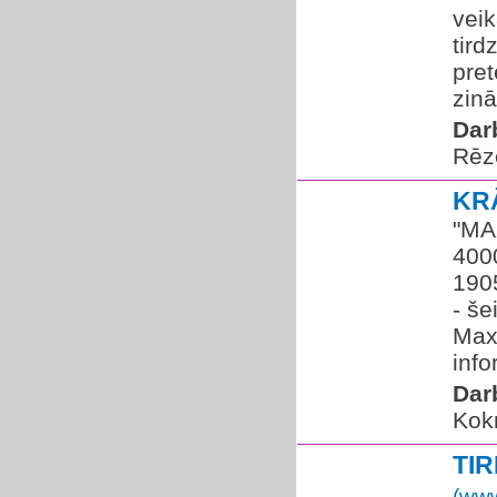
vei
tir
pret
zinā
Dar
Rēz
KR
"MAX
400
1905
- še
Maxi
info
Dar
Kok
TI
(www