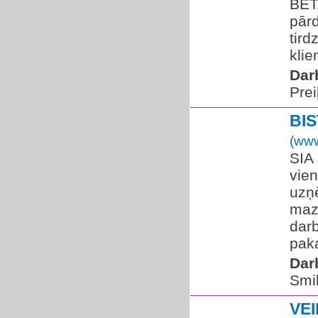
BETA
pārd
tird
klie
Dar
Prei
BI
(www
SIA
vien
uzņ
maz
darb
paka
Dar
Smil
VE