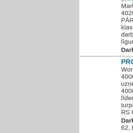
Mark
4020
PĀR
klas
dar
līgu
Dar
PR
Wor
400
uzņē
4000
līde
tur
RS G
Dar
62,