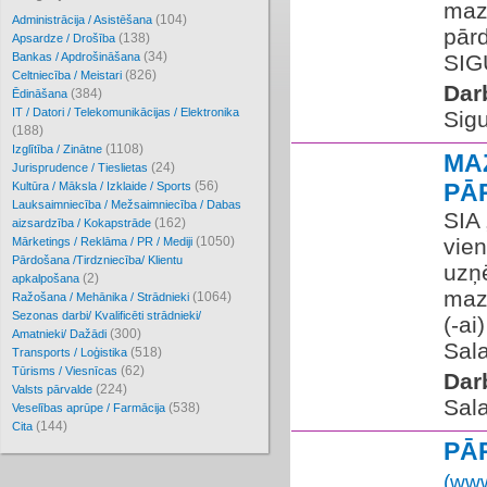
maz
(104)
Administrācija / Asistēšana
pārd
(138)
Apsardze / Drošība
(34)
Bankas / Apdrošināšana
SIGU
(826)
Celtniecība / Meistari
Dar
(384)
Ēdināšana
IT / Datori / Telekomunikācijas / Elektronika
Sigu
(188)
(1108)
Izglītība / Zinātne
MA
(24)
Jurisprudence / Tieslietas
(56)
PĀ
Kultūra / Māksla / Izklaide / Sports
Lauksaimniecība / Mežsaimniecība / Dabas
SIA
(162)
aizsardzība / Kokapstrāde
(1050)
vien
Mārketings / Reklāma / PR / Mediji
Pārdošana /Tirdzniecība/ Klientu
uzņ
(2)
apkalpošana
maz
(1064)
Ražošana / Mehānika / Strādnieki
Sezonas darbi/ Kvalificēti strādnieki/
(-ai
(300)
Amatnieki/ Dažādi
Sala
(518)
Transports / Loģistika
(62)
Tūrisms / Viesnīcas
Dar
(224)
Valsts pārvalde
Sala
(538)
Veselības aprūpe / Farmācija
(144)
Cita
PĀ
(www