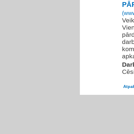
PĀ
(www
Veik
Vien
pārd
darb
koma
apka
Dar
Cēs
Atpa