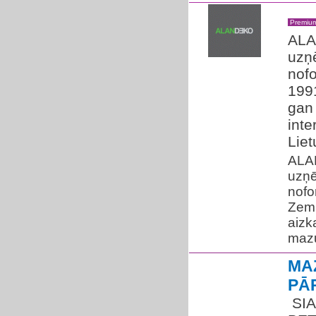
Premiu
ALA
uzņē
nof
199
gan 
inte
Liet
ALAN
uzņē
nofo
Zem 
aizk
mazu
MA
PĀ
​ S