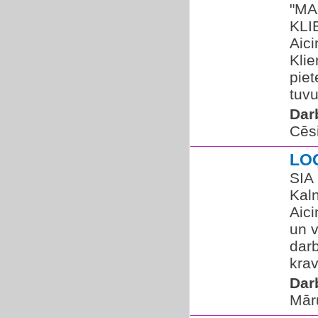
"MA
KLI
Aici
Klie
piet
tuv
Dar
Cēs
LO
SIA 
Kal
Aici
un v
dar
krav
Dar
Mār