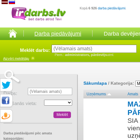
Kopā
6 926
darba piedāvājumi
.
Darba piedāvājumi
Darba devēji
Meklēt darbu:
Piem.:
administrators, pārdevējs
utml.
Aizvērt
meklētāju
Sākumlapa
/ Kategorija:
Darbs:
Uzņēmums
Amats
MA
Atrašanās vieta:
PĀ
SIA
vien
Darba piedāvājumi pēc amata
uzņ
kategorijām: