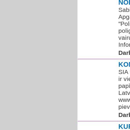
NO
Sabi
Apgā
"Pol
poli
vai
Info
Dar
KO
SIA 
ir v
pap
Latv
www
piev
Dar
KU