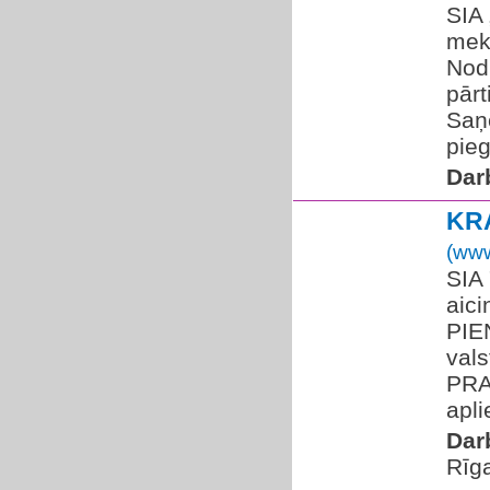
SIA
mek
Nodr
pārt
Saņ
pieg
Dar
KR
(www
SIA
aic
PIE
vals
PRA
apli
Dar
Rīg