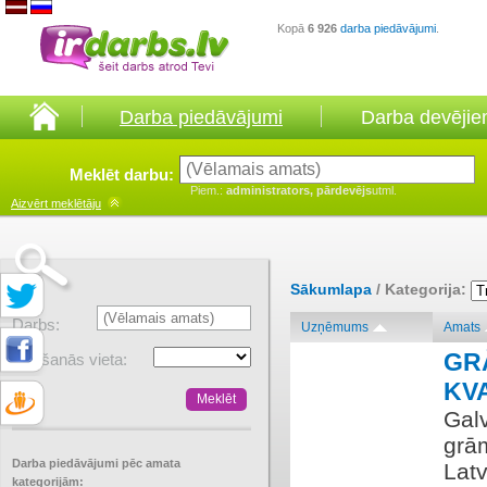
Kopā
6 926
darba piedāvājumi
.
Darba piedāvājumi
Darba devēji
Meklēt darbu:
Piem.:
administrators, pārdevējs
utml.
Aizvērt
meklētāju
Sākumlapa
/ Kategorija:
Darbs:
Uzņēmums
Amats
GR
Atrašanās vieta:
KV
Gal
grām
Darba piedāvājumi pēc amata
Latv
kategorijām: