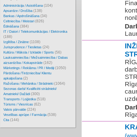
Fin
(104)
Administrācija / Asistēšana
kont
(138)
Apsardze / Drošība
(34)
Bankas / Apdrošināšana
norē
(826)
Celtniecība / Meistari
Dar
(384)
Ēdināšana
IT / Datori / Telekomunikācijas / Elektronika
Lau
(188)
(1108)
Izglītība / Zinātne
IN
(24)
Jurisprudence / Tieslietas
(56)
ST
Kultūra / Māksla / Izklaide / Sports
Lauksaimniecība / Mežsaimniecība / Dabas
RĪG
(162)
aizsardzība / Kokapstrāde
(1050)
dar
Mārketings / Reklāma / PR / Mediji
Pārdošana /Tirdzniecība/ Klientu
STR
(2)
apkalpošana
Rīga
(1064)
Ražošana / Mehānika / Strādnieki
Sezonas darbi/ Kvalificēti strādnieki/
caur
(300)
Amatnieki/ Dažādi
uzde
(518)
Transports / Loģistika
(62)
Tūrisms / Viesnīcas
Dar
(224)
Valsts pārvalde
Rīg
(538)
Veselības aprūpe / Farmācija
(144)
Cita
KR
(www