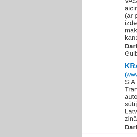
VAS 
aici
(ar 
izd
mak
kand
Dar
Gul
KR
(www
SIA 
Tra
auto
sūtī
Latv
zinā
Dar