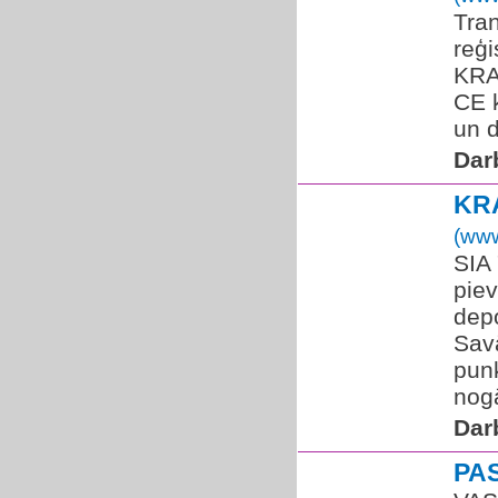
Tra
reģi
KRA
CE k
un d
Dar
KR
(www
SIA 
piev
dep
Sav
pun
nogā
Dar
PA