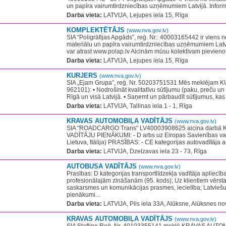
un papīra vairumtirdzniecības uzņēmumiem Latvijā. Informā
Darba vieta:
LATVIJA, Lejupes iela 15, Rīga
KOMPLEKTĒTĀJS
(www.nva.gov.lv)
SIA “Poligrāfijas Apgāds”, reģ. Nr.: 40003165442 ir viens no
materiālu un papīra vairumtirdzniecības uzņēmumiem Latv
var atrast www.polap.lv Aicinām mūsu kolektīvam pievieno
Darba vieta:
LATVIJA, Lejupes iela 15, Rīga
KURJERS
(www.nva.gov.lv)
SIA „Ejam Grupa”, reģ. Nr. 50203751531 Mēs meklējam K
962101): • Nodrošināt kvalitatīvu sūtījumu (paku, preču un
Rīgā un visā Latvijā. • Saņemt un pārbaudīt sūtījumus, kas
Darba vieta:
LATVIJA, Tallinas iela 1 - 1, Rīga
KRAVAS AUTOMOBIĻA VADĪTĀJS
(www.nva.gov.lv)
SIA "ROADCARGO Trans" LV40003908625 aicina darb
VADĪTĀJU PIENĀKUMI: - D arbs uz Eiropas Savienības vals
Lietuva, Itālija) PRASĪBAS: - CE kategorijas autovadītāja apli
Darba vieta:
LATVIJA, Dzelzavas iela 23 - 73, Rīga
AUTOBUSA VADĪTĀJS
(www.nva.gov.lv)
Prasības: D kategorijas transportlīdzekļa vadītāja apliecība
profesionālajām zināšanām (95. kods); Uz klientiem vērsta
saskarsmes un komunikācijas prasmes, iecietība; Latvieš
pienākumi...
Darba vieta:
LATVIJA, Pils iela 33A, Alūksne, Alūksnes no
KRAVAS AUTOMOBIĻA VADĪTĀJS
(www.nva.gov.lv)