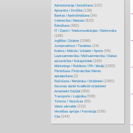
(102)
Administrācija / Asistēšana
(138)
Apsardze / Drošība
(34)
Bankas / Apdrošināšana
(820)
Celtniecība / Meistari
(382)
Ēdināšana
IT / Datori / Telekomunikācijas / Elektronika
(188)
(1096)
Izglītība / Zinātne
(24)
Jurisprudence / Tieslietas
(56)
Kultūra / Māksla / Izklaide / Sports
Lauksaimniecība / Mežsaimniecība / Dabas
(160)
aizsardzība / Kokapstrāde
(1050)
Mārketings / Reklāma / PR / Mediji
Pārdošana /Tirdzniecība/ Klientu
(2)
apkalpošana
(1060)
Ražošana / Mehānika / Strādnieki
Sezonas darbi/ Kvalificēti strādnieki/
(300)
Amatnieki/ Dažādi
(508)
Transports / Loģistika
(60)
Tūrisms / Viesnīcas
(222)
Valsts pārvalde
(536)
Veselības aprūpe / Farmācija
(144)
Cita