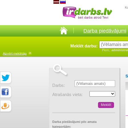
K
Darba piedāvājumi
Meklēt darbu:
Piem.:
administra
Aizvērt
meklētāju
S
Darbs:
Atrašanās vieta:
Darba piedāvājumi pēc amata
kategorijām: