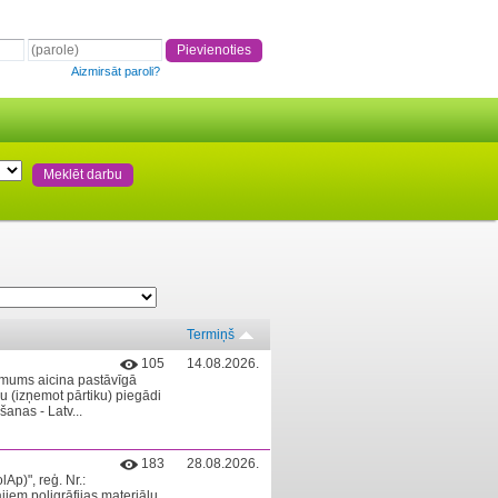
Aizmirsāt paroli?
Termiņš
105
14.08.2026.
ēmums aicina pastāvīgā
mu (izņemot pārtiku) piegādi
šanas - Latv...
183
28.08.2026.
Ap)", reģ. Nr.:
ajiem poligrāfijas materiālu