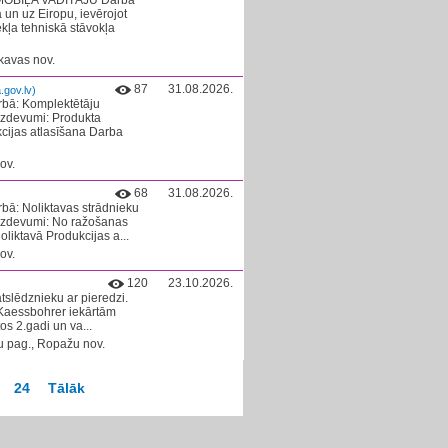
OMOBIĻA VADĪTĀJU Darba
 un uz Eiropu, ievērojot
ekļa tehniskā stāvokļa
kavas nov.
87
31.08.2026.
gov.lv)
arbā: Komplektētāju
devumi: Produkta
cijas atlasīšana Darba
ov.
68
31.08.2026.
rbā: Noliktavas strādnieku
zdevumi: No ražošanas
liktavā Produkcijas a...
ov.
120
23.10.2026.
slēdznieku ar pieredzi.
Kaessbohrer iekārtām
s 2.gadi un va...
u pag., Ropažu nov.
24
Tālāk