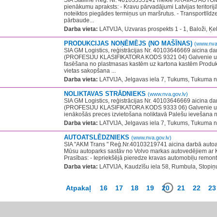
SIA Stafline Reģ. Nr. 40103355141 meklē KRAVAS AUT
pienākumu apraksts: - Kravu pārvadājumi Latvijas teritorijā
noteiktos piegādes termiņus un maršrutus. - Transportlīdz
pārbaude...
Darba vieta:
LATVIJA, Uzvaras prospekts 1 - 1, Baloži, Ķe
PRODUKCIJAS NOŅĒMĒJS (NO MAŠĪNAS)
(www.nva.
SIA GM Logistics, reģistrācijas Nr. 40103646669 aicina d
(PROFESIJU KLASIFIKATORA KODS 9321 04) Galvenie uz
fasēšana no plastmasas kastēm uz kartona kastēm Produk
vietas sakopšana ...
Darba vieta:
LATVIJA, Jelgavas iela 7, Tukums, Tukuma n
NOLIKTAVAS STRĀDNIEKS
(www.nva.gov.lv)
SIA GM Logistics, reģistrācijas Nr. 40103646669 aicina da
(PROFESIJU KLASIFIKATORA KODS 9333 06) Galvenie u
ienākošās preces izvietošana noliktavā Palešu ievešana no
Darba vieta:
LATVIJA, Jelgavas iela 7, Tukums, Tukuma n
AUTOATSLĒDZNIEKS
(www.nva.gov.lv)
SIA "AKM Trans " Reģ.Nr.40103219741 aicina darbā autoat
Mūsu autoparks sastāv no Volvo markas autovedējiem ar 
Prasības: - Iepriekšējā pieredze kravas automobiļu remonto
Darba vieta:
LATVIJA, Kaudzīšu iela 58, Rumbula, Stopiņ
Atpakaļ
16
17
18
19
20
21
22
23