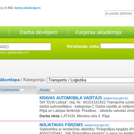
opā
6 882
darba piedāvājumi
.
Darba devējiem
Karjeras akadēmija
Atrašanās vieta:
tors, pārdevējs
utml.
ākumlapa
/ Kategorija:
Uzņēmums
Amats
KRAVAS AUTOMOBIĻA VADĪTĀJS
(www.nva.gov.lv)
SIA "DLW Latvija", reģ. Nr.: 40103181922 Transporta uzņ
darbā autovadītājus - kategorija C Darbs saistīts ar sūtīju
Rīgā un Latvijas teritorijā. Prasības: - latviešu valodas zinā
Darba vieta:
LATVIJA, Meirānu iela 4, Rīga
NOLIKTAVAS PĀRZINIS
(www.nva.gov.lv)
Sabiedrība ar ierobežotu atbildību "Poligrāfijas Apgāds (Pol
40003165442 ​ ​ SIA "Poligrāfijas Apgāds" ir viens no lielāk