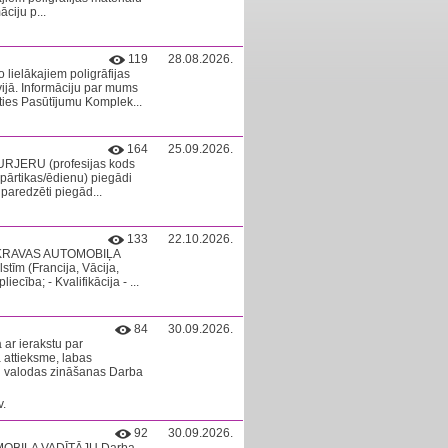
ciju p...
119
28.08.2026.
 lielākajiem poligrāfijas
ijā. Informāciju par mums
ties Pasūtījumu Komplek...
164
25.09.2026.
URJERU (profesijas kods
 pārtikas/ēdienu) piegādi
 paredzēti piegād...
133
22.10.2026.
ā KRAVAS AUTOMOBIĻA
tīm (Francija, Vācija,
ecība; - Kvalifikācija - ...
84
30.09.2026.
 ar ierakstu par
 attieksme, labas
u valodas zināšanas Darba
v.
92
30.09.2026.