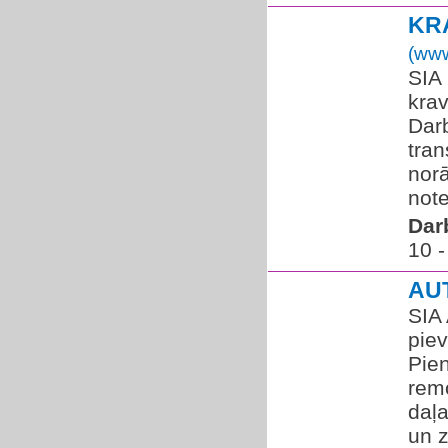
KR
(www
SIA
kra
Dar
tran
nor
note
Dar
10 -
AU
SIA 
pie
Pie
rem
daļa
un z