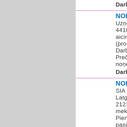
Dar
NO
Uzņ
441
aic
(pr
Darb
Pre
noņ
Dar
NO
SIA 
Latg
212
mekl
Pie
pasū