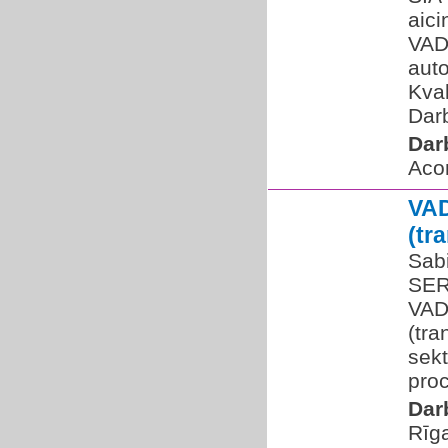
aic
VAD
auto
Kval
Darb
Dar
Acon
VA
(tr
Sabi
SER
VAD
(tra
sek
proc
Dar
Rīg