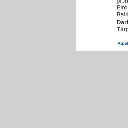
pien
Eiro
Balt
Dar
Tārg
Atpa