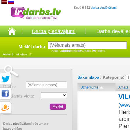
Kopā
6 882
darba piedāvājumi
.
Darba piedāvājumi
Darba devēji
Meklēt darbu:
Piem.:
administrators, pārdevējs
utml.
Aizvērt
meklētāju
Sākumlapa
/ Kategorija:
Darbs:
Uzņēmums
Amats
VI
Atrašanās vieta:
(www
Herb
aic
Darba piedāvājumi pēc amata
Pien
kategorijām: