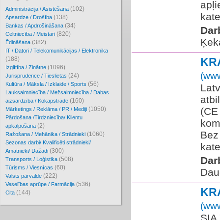
apļi
(102)
Administrācija / Asistēšana
kate
(138)
Apsardze / Drošība
(34)
Bankas / Apdrošināšana
Dar
(820)
Celtniecība / Meistari
Ķek
(382)
Ēdināšana
IT / Datori / Telekomunikācijas / Elektronika
(188)
KR
(1096)
Izglītība / Zinātne
(www
(24)
Jurisprudence / Tieslietas
(56)
Kultūra / Māksla / Izklaide / Sports
Lat
Lauksaimniecība / Mežsaimniecība / Dabas
atbi
(160)
aizsardzība / Kokapstrāde
(1050)
(CE 
Mārketings / Reklāma / PR / Mediji
Pārdošana /Tirdzniecība/ Klientu
kom
(2)
apkalpošana
Bez
(1060)
Ražošana / Mehānika / Strādnieki
Sezonas darbi/ Kvalificēti strādnieki/
kate
(300)
Amatnieki/ Dažādi
Dar
(508)
Transports / Loģistika
(60)
Tūrisms / Viesnīcas
Dau
(222)
Valsts pārvalde
(536)
Veselības aprūpe / Farmācija
KR
(144)
Cita
(www
SIA