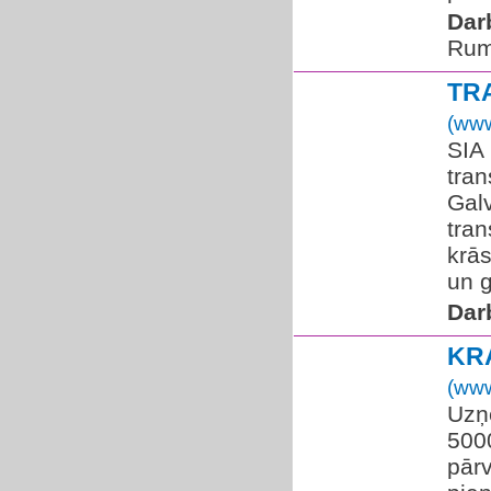
Dar
Rum
TR
(www
SIA
tran
Galv
tran
krās
un g
Dar
KR
(www
Uzņ
500
pār