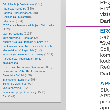
REĢ
(106)
Administrācija / Asistēšana
Prof
(140)
Apsardze / Drošība
(38)
Bankas / Apdrošināšana
vizī
(828)
Celtniecība / Meistari
Dar
(364)
Ēdināšana
IT / Datori / Telekomunikācijas / Elektronika
(172)
ER
(1198)
Izglītība / Zinātne
Sabi
(26)
Jurisprudence / Tieslietas
(56)
"Sv
Kultūra / Māksla / Izklaide / Sports
Lauksaimniecība / Mežsaimniecība / Dabas
Sofi
(166)
aizsardzība / Kokapstrāde
koma
(1042)
Mārketings / Reklāma / PR / Mediji
Pārdošana /Tirdzniecība/ Klientu
kods
(2)
apkalpošana
Reģi
(1060)
Ražošana / Mehānika / Strādnieki
Sezonas darbi/ Kvalificēti strādnieki/
Dar
(300)
Amatnieki/ Dažādi
(508)
Transports / Loģistika
AP
(62)
Tūrisms / Viesnīcas
(212)
Valsts pārvalde
SIA
(558)
Veselības aprūpe / Farmācija
APR
(144)
Cita
pien
aprū