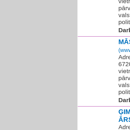
viet
pārv
vals
polit
Dar
MĀS
(www
Adre
672
viet
pārv
vals
polit
Dar
ĢI
ĀR
Adre