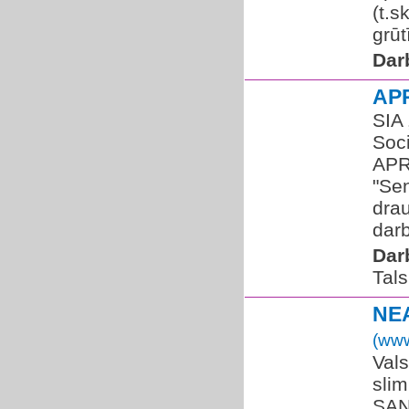
(t.s
grūt
Dar
AP
SIA
Soci
APR
"Sen
dra
darb
Dar
Tals
NE
(www
Vals
sli
SAN