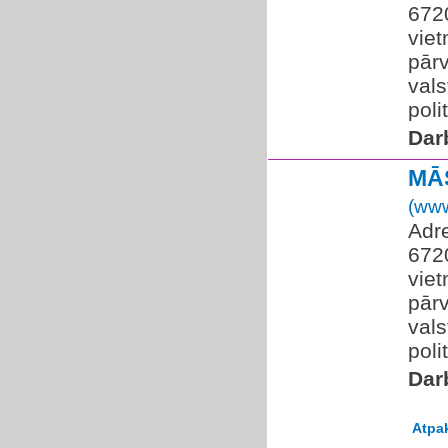
672
viet
pārv
vals
polit
Dar
MĀS
(www
Adre
672
viet
pārv
vals
polit
Dar
Atpa