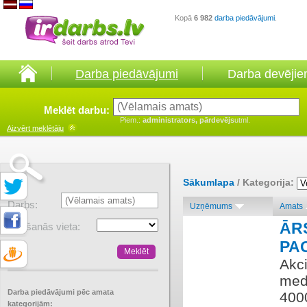
Kopā
6 982
darba piedāvājumi
.
Darba piedāvājumi
Darba devēji
Meklēt darbu:
Piem.:
administrators, pārdevējs
utml.
Aizvērt
meklētāju
Sākumlapa
/ Kategorija:
Darbs:
Uzņēmums
Amats
ĀR
Atrašanās vieta:
PA
Akci
medi
Darba piedāvājumi pēc amata
400
kategorijām: