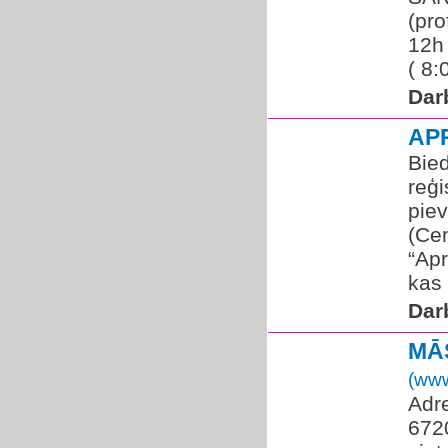
(pro
12h 
( 8:
Dar
AP
Bied
reģi
pie
(Cen
“Apr
kas 
Dar
MĀS
(www
Adre
672