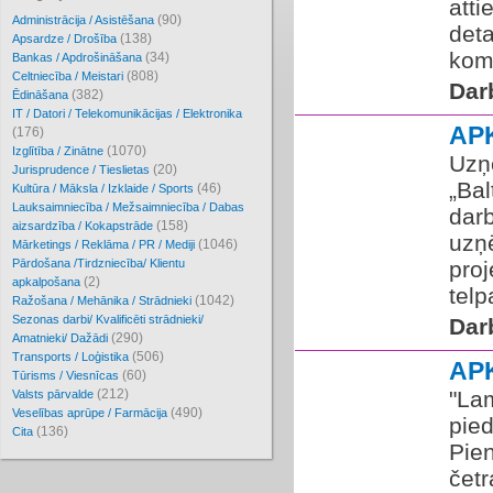
att
(90)
Administrācija / Asistēšana
deta
(138)
Apsardze / Drošība
koma
(34)
Bankas / Apdrošināšana
(808)
Celtniecība / Meistari
Dar
(382)
Ēdināšana
IT / Datori / Telekomunikācijas / Elektronika
AP
(176)
(1070)
Izglītība / Zinātne
Uzņ
(20)
Jurisprudence / Tieslietas
„Bal
(46)
Kultūra / Māksla / Izklaide / Sports
Lauksaimniecība / Mežsaimniecība / Dabas
dar
(158)
aizsardzība / Kokapstrāde
uzņ
(1046)
Mārketings / Reklāma / PR / Mediji
Pārdošana /Tirdzniecība/ Klientu
proj
(2)
apkalpošana
telp
(1042)
Ražošana / Mehānika / Strādnieki
Sezonas darbi/ Kvalificēti strādnieki/
Dar
(290)
Amatnieki/ Dažādi
(506)
Transports / Loģistika
AP
(60)
Tūrisms / Viesnīcas
(212)
"La
Valsts pārvalde
(490)
Veselības aprūpe / Farmācija
pie
(136)
Cita
Pie
četr