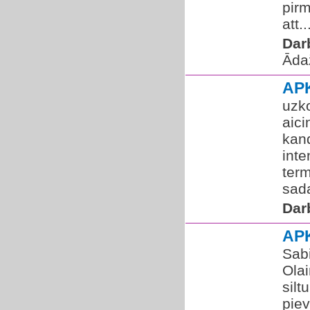
pirm
att..
Dar
Āda
AP
uzk
aic
kand
inte
ter
sada
Dar
AP
Sab
Olai
silt
pie