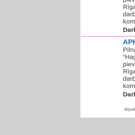
Rīga
darb
koma
Dar
AP
Pil
“Ha
pie
Rīga
darb
koma
Dar
Atpa