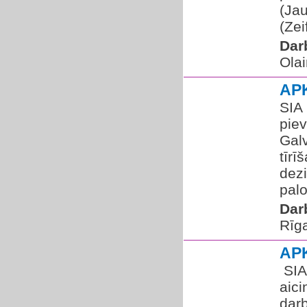
(Jau
(Zeif
Dar
Olai
AP
SIA 
pie
Galv
tīrī
dezi
palo
Dar
Rīg
AP
​ S
aic
dar