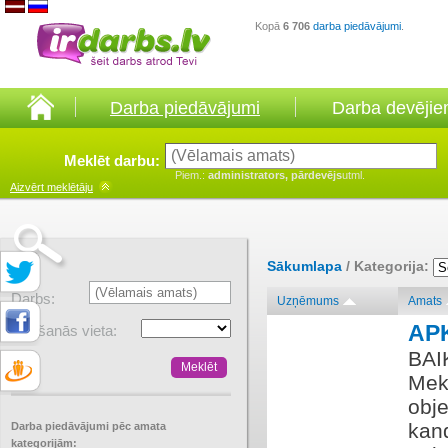
Kopā
6 706
darba piedāvājumi
.
Darba piedāvājumi
Darba devēji
Meklēt darbu:
Piem.:
administrators, pārdevējs
utml.
Aizvērt
meklētāju
Sākumlapa
/ Kategorija:
Darbs:
Uzņēmums
Amats
AP
Atrašanās vieta:
BAI
Mek
obje
kand
Darba piedāvājumi pēc amata
kategorijām: