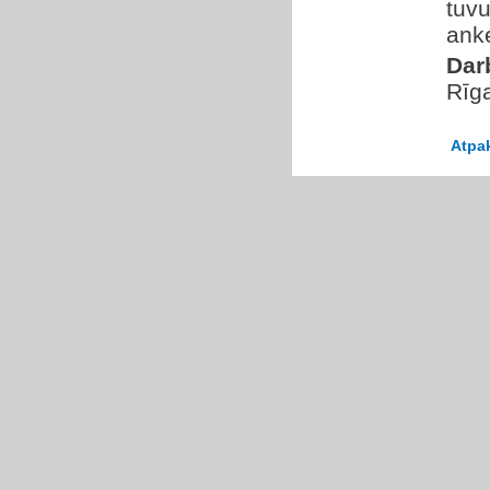
tuv
anke
Dar
Rīg
Atpa