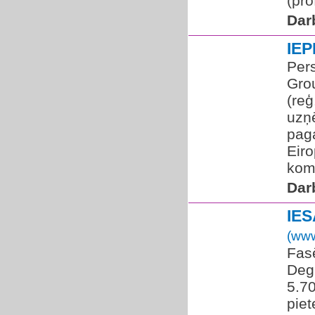
(pro
Dar
IE
Per
Grou
(reģ
uzņ
paga
Eir
kom
Dar
IE
(www
Fas
Degl
5.7
piet