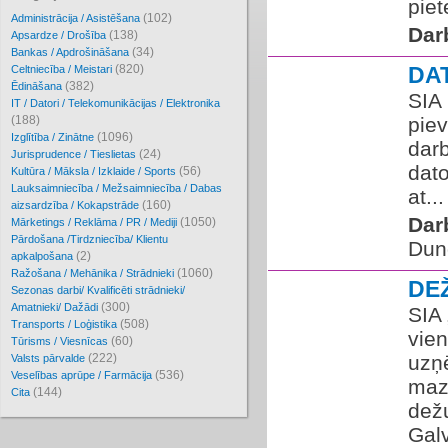
piet
(102)
Administrācija / Asistēšana
Dar
(138)
Apsardze / Drošība
(34)
Bankas / Apdrošināšana
(820)
DA
Celtniecība / Meistari
(382)
Ēdināšana
SIA
IT / Datori / Telekomunikācijas / Elektronika
(188)
pie
(1096)
Izglītība / Zinātne
darb
(24)
Jurisprudence / Tieslietas
dato
(56)
Kultūra / Māksla / Izklaide / Sports
Lauksaimniecība / Mežsaimniecība / Dabas
at...
(160)
aizsardzība / Kokapstrāde
Dar
(1050)
Mārketings / Reklāma / PR / Mediji
Pārdošana /Tirdzniecība/ Klientu
Dun
(2)
apkalpošana
(1060)
Ražošana / Mehānika / Strādnieki
DE
Sezonas darbi/ Kvalificēti strādnieki/
(300)
Amatnieki/ Dažādi
SIA
(508)
Transports / Loģistika
vien
(60)
Tūrisms / Viesnīcas
(222)
uzņ
Valsts pārvalde
(536)
Veselības aprūpe / Farmācija
maz
(144)
Cita
dežu
Gal