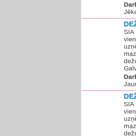
Dar
Jēka
DE
SIA
vien
uzņ
maz
dežu
Galv
Dar
Jaun
DE
SIA
vien
uzņ
maz
dežu