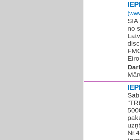
IE
(www
SIA 
no 
Latv
disc
FMC
Eiro
Dar
Mār
IE
Sabi
"TR
500
paka
uzņē
Nr.