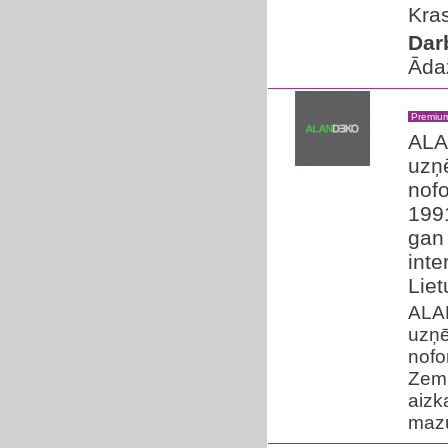
Kras
Dar
Āda
Premiu
ALA
uzņē
nof
199
gan 
inte
Liet
ALAN
uzņē
nofo
Zem 
aizk
mazu