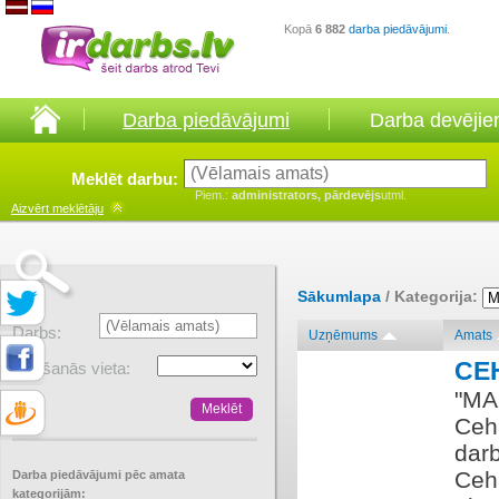
Kopā
6 882
darba piedāvājumi
.
Darba piedāvājumi
Darba devēji
Meklēt darbu:
Piem.:
administrators, pārdevējs
utml.
Aizvērt
meklētāju
Sākumlapa
/ Kategorija:
Darbs:
Uzņēmums
Amats
CE
Atrašanās vieta:
​"MA
Ceh
darb
Ceh
Darba piedāvājumi pēc amata
kategorijām: