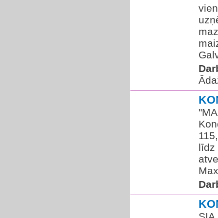
vien
uzņ
maz
maiz
Galv
Dar
Āda
KO
"MA
Kond
115,
līdz
atve
Maxi
Dar
KO
SIA 