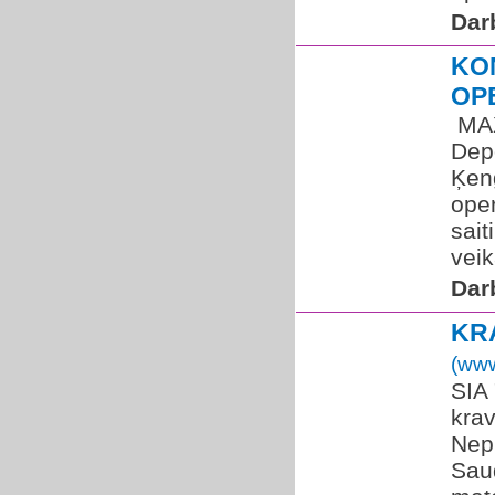
Dar
KO
OP
​ MA
Depo
Ķeng
oper
sait
veik
Dar
KR
(www
SIA 
krav
Nep
Saud