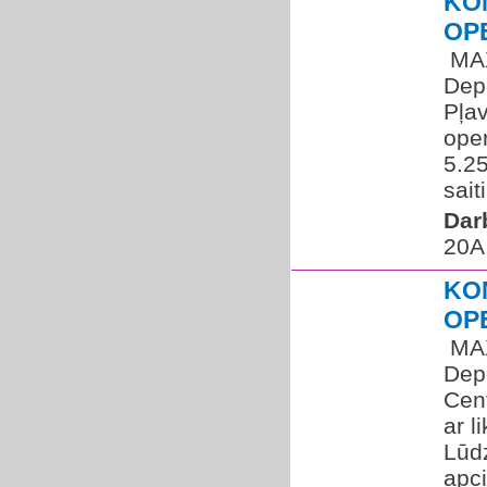
KO
OP
​ MA
Depo
Pļav
oper
5.25
saiti
Dar
20A
KO
OP
​ MA
Depo
Cent
ar l
Lūdz
apci