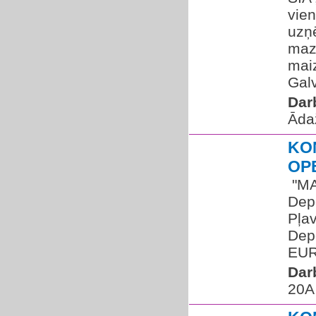
vien
uzņ
maz
maiz
Galv
Dar
Āda
KO
OP
​ "M
Depo
Pļav
Depo
EUR/
Dar
20A