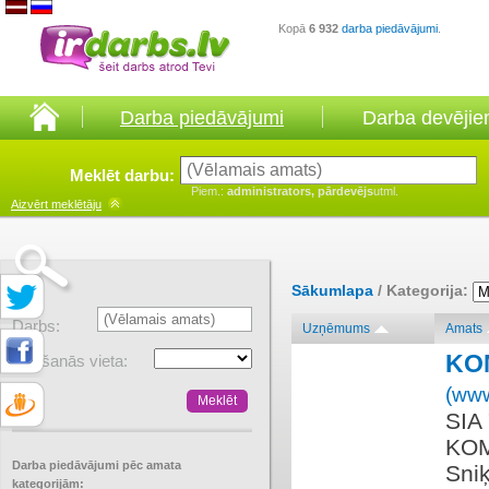
Kopā
6 932
darba piedāvājumi
.
Darba piedāvājumi
Darba devēji
Meklēt darbu:
Piem.:
administrators, pārdevējs
utml.
Aizvērt
meklētāju
Sākumlapa
/ Kategorija:
Darbs:
Uzņēmums
Amats
KO
Atrašanās vieta:
(www
SIA
KOM
Darba piedāvājumi pēc amata
Sniķ
kategorijām: