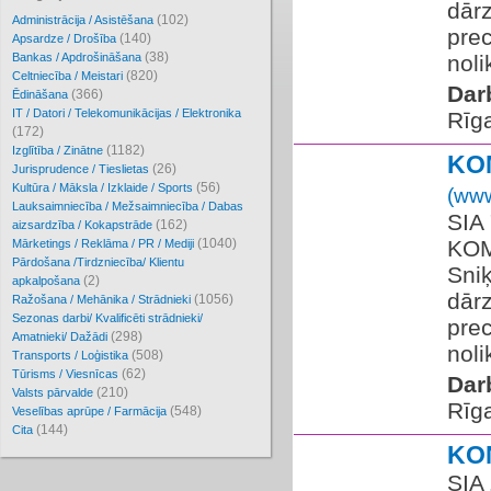
dārz
(102)
Administrācija / Asistēšana
prec
(140)
Apsardze / Drošība
(38)
Bankas / Apdrošināšana
noli
(820)
Celtniecība / Meistari
Dar
(366)
Ēdināšana
IT / Datori / Telekomunikācijas / Elektronika
Rīg
(172)
(1182)
Izglītība / Zinātne
KO
(26)
Jurisprudence / Tieslietas
(56)
Kultūra / Māksla / Izklaide / Sports
(www
Lauksaimniecība / Mežsaimniecība / Dabas
SIA
(162)
aizsardzība / Kokapstrāde
(1040)
KOM
Mārketings / Reklāma / PR / Mediji
Pārdošana /Tirdzniecība/ Klientu
Sniķ
(2)
apkalpošana
dārz
(1056)
Ražošana / Mehānika / Strādnieki
Sezonas darbi/ Kvalificēti strādnieki/
prec
(298)
Amatnieki/ Dažādi
noli
(508)
Transports / Loģistika
(62)
Tūrisms / Viesnīcas
Dar
(210)
Valsts pārvalde
Rīg
(548)
Veselības aprūpe / Farmācija
(144)
Cita
KO
SIA