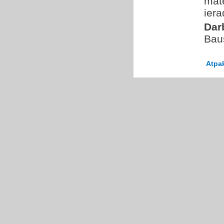
mate
ier
Dar
Bau
Atpa