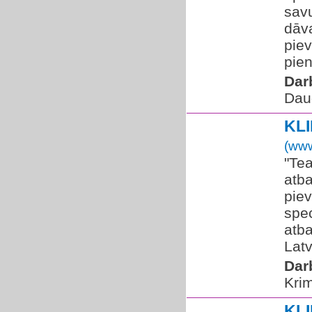
sav
dāva
pie
pien
Dar
Dau
KL
(www
"Tea
atba
piev
spec
atba
Latv
Dar
Krim
KL