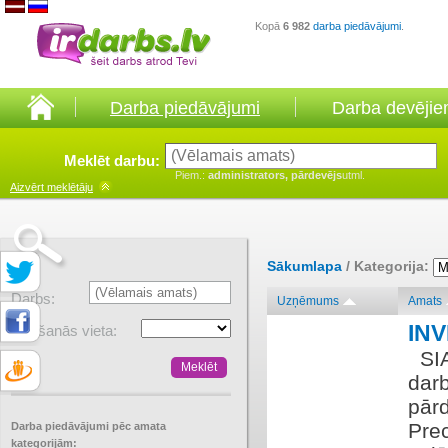
Kopā
6 982
darba piedāvājumi
.
Darba piedāvājumi
Darba devēji
Meklēt darbu:
Piem.:
administrators, pārdevējs
utml.
Aizvērt
meklētāju
Sākumlapa
/ Kategorija:
Darbs:
Uzņēmums
Amats
IN
Atrašanās vieta:
​ ​ 
darb
pārd
Prec
Darba piedāvājumi pēc amata
kategorijām: