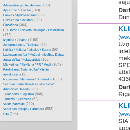
sajū
(106)
Administrācija / Asistēšana
Dar
(140)
Apsardze / Drošība
(38)
Bankas / Apdrošināšana
Dun
(828)
Celtniecība / Meistari
(364)
Ēdināšana
KL
IT / Datori / Telekomunikācijas / Elektronika
(172)
(www
(1198)
Izglītība / Zinātne
Uzņ
(26)
Jurisprudence / Tieslietas
(56)
inte
Kultūra / Māksla / Izklaide / Sports
Lauksaimniecība / Mežsaimniecība / Dabas
mek
(166)
aizsardzība / Kokapstrāde
SPE
(1042)
Mārketings / Reklāma / PR / Mediji
Pārdošana /Tirdzniecība/ Klientu
atbi
(2)
apkalpošana
436
(1060)
Ražošana / Mehānika / Strādnieki
Sezonas darbi/ Kvalificēti strādnieki/
Dar
(300)
Amatnieki/ Dažādi
Rīg
(508)
Transports / Loģistika
(62)
Tūrisms / Viesnīcas
(212)
KL
Valsts pārvalde
(558)
Veselības aprūpe / Farmācija
(www
(144)
Cita
SIA
apba