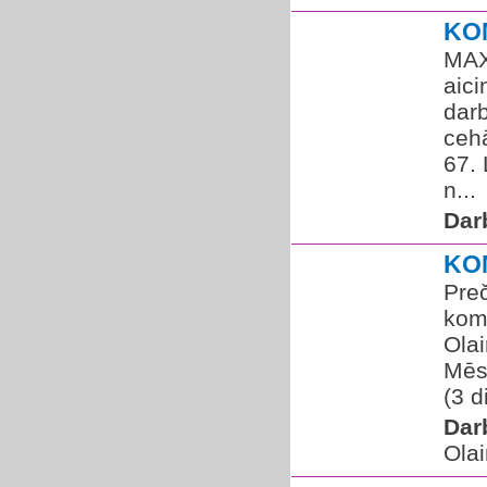
KO
MAXI
aic
dar
cehā
67. 
n...
Dar
KO
Pre
komp
Olai
Mēs
(3 d
Dar
Olai