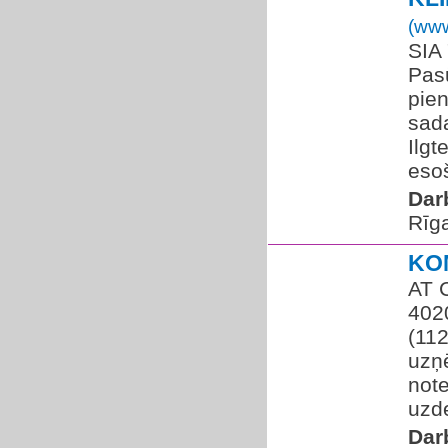
(www
SIA
Pas
pien
sad
Ilgt
esoš
Dar
Rīg
KO
AT C
402
(112
uzņ
note
uzd
Dar