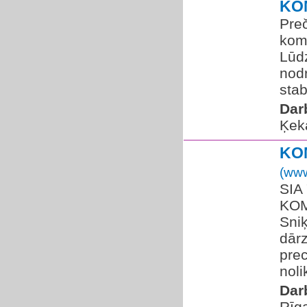
KO
Pre
komp
Lūdz
nodr
stab
Dar
Ķek
KO
(www
SIA
KOM
Sniķ
dārz
prec
noli
Dar
Rīg