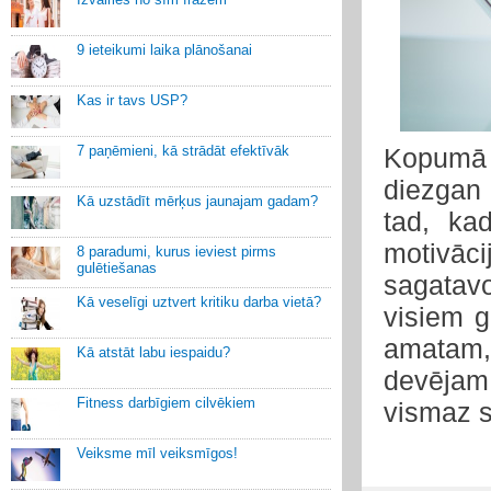
9 ieteikumi laika plānošanai
Kas ir tavs USP?
7 paņēmieni, kā strādāt efektīvāk
Kopumā 
diezgan 
Kā uzstādīt mērķus jaunajam gadam?
tad, ka
motivāci
8 paradumi, kurus ieviest pirms
gulētiešanas
sagatavo
Kā veselīgi uztvert kritiku darba vietā?
visiem g
amatam,
Kā atstāt labu iespaidu?
devējam
Fitness darbīgiem cilvēkiem
vismaz s
Veiksme mīl veiksmīgos!