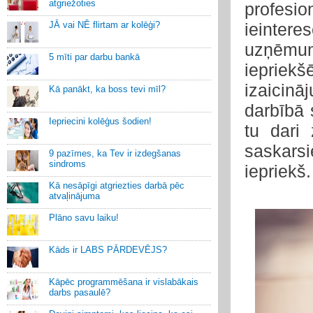
atgriežoties
profes
JĀ vai NĒ flirtam ar kolēģi?
ieinter
uzņēmum
5 mīti par darbu bankā
iepriek
izaicin
Kā panākt, ka boss tevi mīl?
darbībā 
Iepriecini kolēģus šodien!
tu dari
saskars
9 pazīmes, ka Tev ir izdegšanas
sindroms
iepriekš.
Kā nesāpīgi atgriezties darbā pēc
atvaļinājuma
Plāno savu laiku!
Kāds ir LABS PĀRDEVĒJS?
Kāpēc programmēšana ir vislabākais
darbs pasaulē?