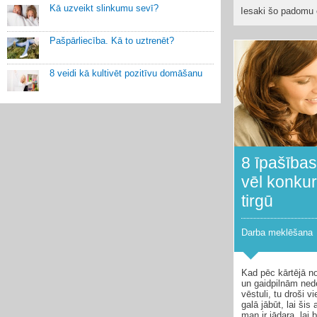
Kā uzveikt slinkumu sevī?
Iesaki šo padomu 
Pašpārliecība. Kā to uztrenēt?
8 veidi kā kultivēt pozitīvu domāšanu
8 īpašības
vēl konku
tirgū
Darba meklēšana
Kad pēc kārtējā n
un gaidpilnām ned
vēstuli, tu droši
galā jābūt, lai ši
man ir jādara, lai