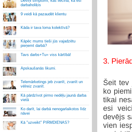
Deviņi simptomi, kas liecina, ka esi
darbaholiķis
9 veidi kā pazaudēt klientu
Kāda ir tava loma kolektīvā?
Kāpēc mums tieši jūs vajadzētu
pieņemt darbā?
Tavs darbs+Tu= viss kārtībā!
3. Pierā
Apskaušanās likumi.
Šeit tev 
Telemārketings jeb zvanīt, zvanīt un
vēlreiz zvanīt.
ko piemi
Kā pārdzīvot pirmo nedēļu jaunā darba
tikai ne
vietā
esi vei
Ko darīt, lai darbā nenogarlaikotos līdz
nāvei
devējs sa
Kā "uzveikt" PIRMDIENAS?
vien ies