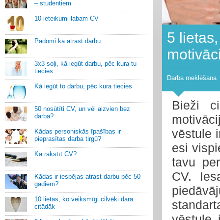
– studentiem
10 ieteikumi labam CV
5 lietas
Padomi kā atrast darbu
motivāci
3x3 soļi, kā iegūt darbu, pēc kura tu
tiecies
Darba meklēšana
Kā iegūt to darbu, pēc kura tiecies
Bieži c
50 nosūtīti CV, un vēl aizvien bez
darba?
motivāci
vēstule 
Kādas personiskās īpašības ir
pieprasītas darba tirgū?
esi visp
Kā rakstīt CV?
tavu per
CV. Ies
Kādas ir iespējas atrast darbu pēc 50
gadiem?
piedāvā
10 lietas, ko veiksmīgi cilvēki dara
standart
citādāk
vēstule 