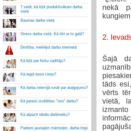
nekā p
7 veidi, kā kļūt produktīvākam darba
vietā
kungiem
Baumas darba vietā
Stress darba vietā. Kā tikt ar to galā?
2. Ievad
Drošība, meklējot darbu internetā
Šajā da
Kā kļūt par foršu vadītāju?
uzmanīb
piesakie
Kā iegūt bosa cieņu?
tāds esi
Kā darba intervijā runāt par atalgojumu?
vērts tē
vietā, l
Kā pareizi izvēlēties "īsto" darbu?
izmanto
Kā atpazīt ideālo darbinieku?
inform
pagājuš
Padomi jaunajām māmiņām, darba tirgū