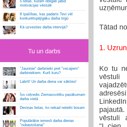
5 lietas, kurām obligāti jābūt
motivācijas vēstulē
uzņēmu
8 īpašības, kas padarīs Tevi vēl
konkurētspējīgāku darba tirgū
Tātad no
Kā uzvesties darba intervijā?
1. Uzru
Tu un darbs
Ko tu ne
"Jauniņie" darbinieki pret "vecajiem"
darbiniekiem. Kurš kuru?
vēstuli
Labrīt! Un darba diena var sākties!
vajadzēt
adresēs
Īss ceļvedis Ziemassvētku pasākumam
darba vietā
LinkedI
Deviņas lietas, ko nekad neteikt bosam
pajautā.
vēstuli
Populārākie iemesli darba dienas
"Ļ.cien.
"nobastošanai"