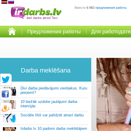
Вместе
6 882
предложения работы
.
Предложения работы
Для работодат
Darba meklēšana
Divi darba piedāvājumi vienlaikus. Kuru
pieņemt?
10 biežāk uzdotie jautājumi darba
intervijās
Sociālie tīkli var palīdzēt atrast darbu
Irdarbs.lv 10 padomi darba meklētājiem