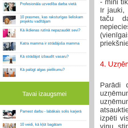
- mini ti
Profesionāla uzvedība darba vietā
Ir jauki
taču d
10 prasmes, kas raksturīgas lieliskam
projektu vadītājam
nepieci
Kā ikdienas rutīnā nepazaudēt sevi?
(vienīg
priekšni
Katra mamma ir strādājoša mamma
Kā strādājot izbaudīt vasaru?
4. Uzņ
Kā palūgt algas pielikumu?
Parādi 
uzņēmuma
Tavai izaugsmei
uzņēmum
atsaukti
Pamest darbu - labākais solis karjerā
izpēti v
10 veidi, kā kļūt bagātam
viņu st