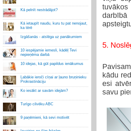
tuvāko
Kā pelnīt nestrādājot?
darbībā
apsteigt
Kā ietaupīt naudu, kuru tu pat nenojaut,
ka tērē
Izgāšanās - atslēga uz panākumiem
5. Nosl
10 iespējamie iemesli, kādēļ Tevi
nepieņēma darbā
10 idejas, kā gūt papildus ienākumus
Pavisam 
kādu red
Labākie ieroči cīņai ar ļauno bruņinieku
Prokrastināciju
esi atvē
savu pi
Ko iesākt ar savām idejām?
Turīgo cilvēku ABC
9 paņēmieni, kā sevi motivēt
Izvairies no šīm frāzēm