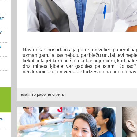
kam
?
a
Nav nekas nosodāms, ja pa retam vēlies paņemt papil
uzmanīgam, lai tas nebūtu par biežu un, lai tevi nepie
liekot lietā jebkuru no šiem attaisnojumiem, kad patie
drīz minētā ķibele var gadīties pa īstam. Ko tad
neizturami tālu, un viena atslodzes diena nudien nav 
Iesaki šo padomu citiem:
rā