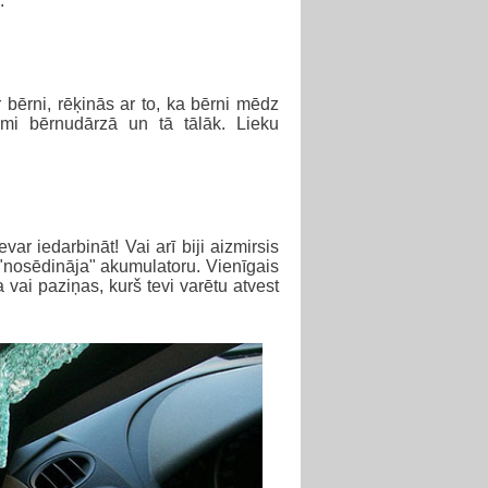
.
bērni, rēķinās ar to, ka bērni mēdz
umi bērnudārzā un tā tālāk. Lieku
var iedarbināt! Vai arī biji aizmirsis
 "nosēdināja" akumulatoru. Vienīgais
vai paziņas, kurš tevi varētu atvest