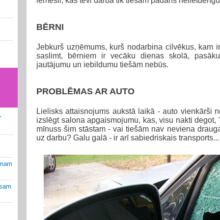
iemesli, kas tevi darbā tik tiešām padarīs nelietderīgu
BĒRNI
Jebkurš uzņēmums, kurš nodarbina cilvēkus, kam ir 
saslimt, bērniem ir vecāku dienas skolā, pasāk
jautājumu un iebildumu tiešām nebūs.
PROBLĒMAS AR AUTO
Lielisks attaisnojums aukstā laikā - auto vienkārši ne
"
izslēgt salona apgaismojumu, kas, visu nakti degot,
mīnuss šim stāstam - vai tiešām nav neviena drauga 
uz darbu? Galu galā - ir arī sabiedriskais transports...
umam
osam