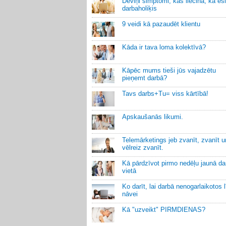
Deviņi simptomi, kas liecina, ka esi
darbaholiķis
9 veidi kā pazaudēt klientu
Kāda ir tava loma kolektīvā?
Kāpēc mums tieši jūs vajadzētu
pieņemt darbā?
Tavs darbs+Tu= viss kārtībā!
Apskaušanās likumi.
Telemārketings jeb zvanīt, zvanīt u
vēlreiz zvanīt.
Kā pārdzīvot pirmo nedēļu jaunā da
vietā
Ko darīt, lai darbā nenogarlaikotos 
nāvei
Kā "uzveikt" PIRMDIENAS?