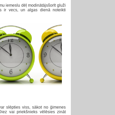
mu iemeslu dēļ modinātājsšorīt gluži
js ir vecs, un algas dienā noteikti
ar slēpties viss, sākot no ģimenes
iez vai priekšnieks vēlēsies zināt