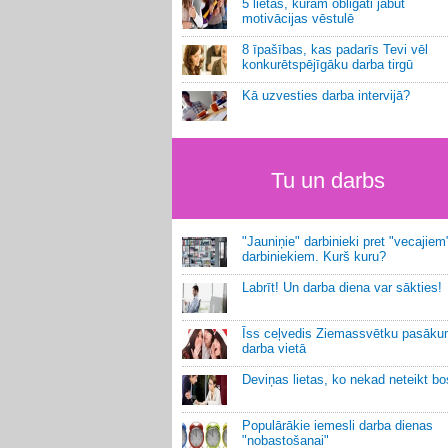
5 lietas, kurām obligāti jābūt
motivācijas vēstulē
8 īpašības, kas padarīs Tevi vēl
konkurētspējīgāku darba tirgū
Kā uzvesties darba intervijā?
Tu un darbs
"Jauniņie" darbinieki pret "vecajiem
darbiniekiem. Kurš kuru?
Labrīt! Un darba diena var sākties!
Īss ceļvedis Ziemassvētku pasāk
darba vietā
Deviņas lietas, ko nekad neteikt b
Populārākie iemesli darba dienas
"nobastošanai"