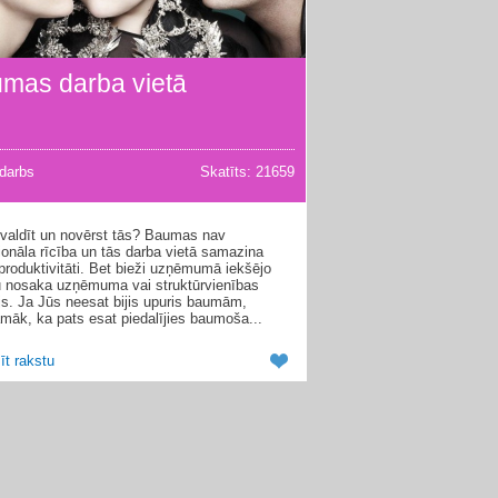
mas darba vietā
darbs
Skatīts: 21659
valdīt un novērst tās? Baumas nav
ionāla rīcība un tās darba vietā samazina
produktivitāti. Bet bieži uzņēmumā iekšējo
u nosaka uzņēmuma vai struktūrvienības
js. Ja Jūs neesat bijis upuris baumām,
amāk, ka pats esat piedalījies baumoša...
īt rakstu