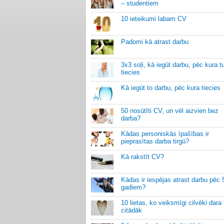
– studentiem
10 ieteikumi labam CV
Padomi kā atrast darbu
3x3 soļi, kā iegūt darbu, pēc kura t
tiecies
Kā iegūt to darbu, pēc kura tiecies
50 nosūtīti CV, un vēl aizvien bez
darba?
Kādas personiskās īpašības ir
pieprasītas darba tirgū?
Kā rakstīt CV?
Kādas ir iespējas atrast darbu pēc 
gadiem?
10 lietas, ko veiksmīgi cilvēki dara
citādāk