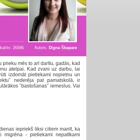
katīts: 26586
Autors:
Digna Škapare
lu prieku mēs to arī darītu, gadās, kad
nu atelpai. Kad zvani uz darbu, lai
rūti izdomāt pietiekami nopietnu un
ktu" nederēja pat pamatskolā, ir
pulārākos "bastošanas" iemeslus. Vai
dienas iepriekš liksi citiem manīt, ka
i migrēna - pietiekami nepatīkami