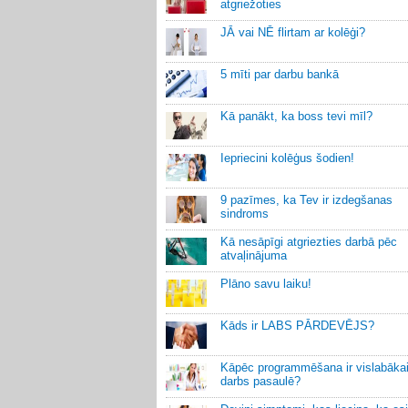
atgriežoties
JĀ vai NĒ flirtam ar kolēģi?
5 mīti par darbu bankā
Kā panākt, ka boss tevi mīl?
Iepriecini kolēģus šodien!
9 pazīmes, ka Tev ir izdegšanas
sindroms
Kā nesāpīgi atgriezties darbā pēc
atvaļinājuma
Plāno savu laiku!
Kāds ir LABS PĀRDEVĒJS?
Kāpēc programmēšana ir vislabāka
darbs pasaulē?