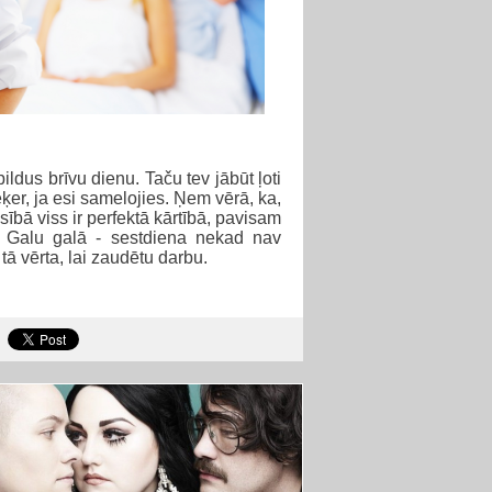
dus brīvu dienu. Taču tev jābūt ļoti
ķer, ja esi samelojies. Ņem vērā, ka,
sībā viss ir perfektā kārtībā, pavisam
? Galu galā - sestdiena nekad nav
tā vērta, lai zaudētu darbu.