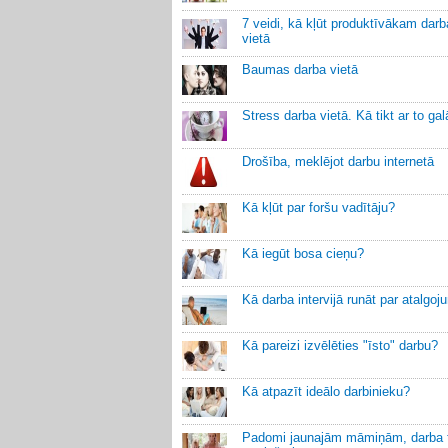
7 veidi, kā kļūt produktīvākam darb
vietā
Baumas darba vietā
Stress darba vietā. Kā tikt ar to gal
Drošība, meklējot darbu internetā
Kā kļūt par foršu vadītāju?
Kā iegūt bosa cieņu?
Kā darba intervijā runāt par atalgo
Kā pareizi izvēlēties "īsto" darbu?
Kā atpazīt ideālo darbinieku?
Padomi jaunajām māmiņām, darba t