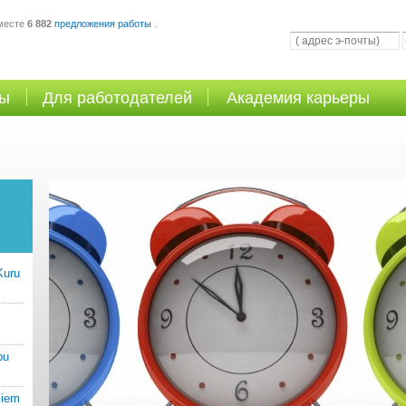
месте
6 882
предложения работы
.
ты
Для работодателей
Академия карьеры
Kuru
bu
jiem