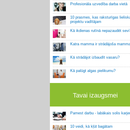
Profesionāla uzvedība darba vietā
10 prasmes, kas raksturīgas lielis
projektu vadītājam
Kā ikdienas rutīnā nepazaudēt sevi
Katra mamma ir strādājoša mamm
Kā strādājot izbaudīt vasaru?
Kā palūgt algas pielikumu?
Tavai izaugsmei
Pamest darbu - labākais solis karje
10 veidi, kā kļūt bagātam