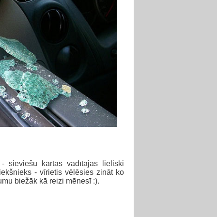
sieviešu kārtas vadītājas lieliski
riekšnieks - vīrietis vēlēsies zināt ko
umu biežāk kā reizi mēnesī :).