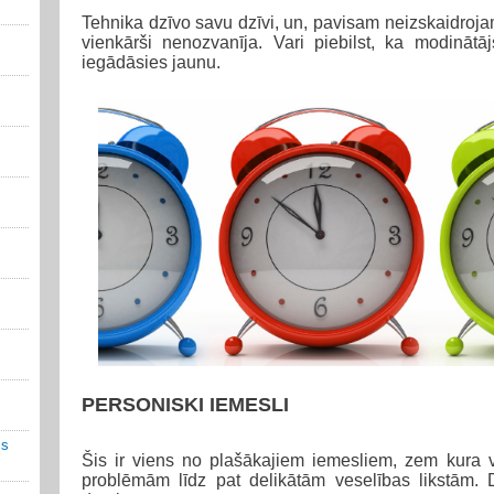
Tehnika dzīvo savu dzīvi, un, pavisam neizskaidroja
vienkārši nenozvanīja. Vari piebilst, ka modinātā
iegādāsies jaunu.
PERSONISKI IEMESLI
is
Šis ir viens no plašākajiem iemesliem, zem kura v
problēmām līdz pat delikātām veselības likstām. D