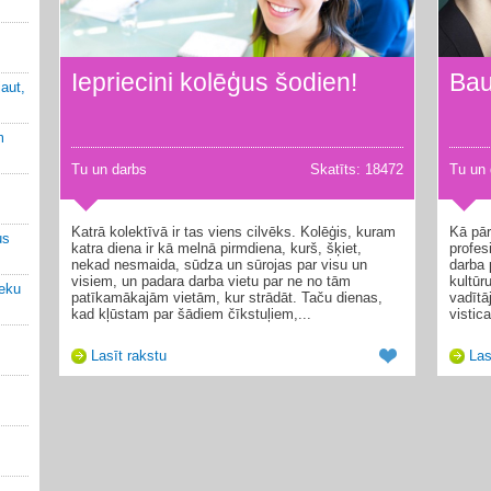
Iepriecini kolēģus šodien!
Bau
jaut,
m
Tu un darbs
Skatīts: 18472
Tu un 
Katrā kolektīvā ir tas viens cilvēks. Kolēģis, kuram
Kā pār
us
katra diena ir kā melnā pirmdiena, kurš, šķiet,
profes
nekad nesmaida, sūdza un sūrojas par visu un
darba 
visiem, un padara darba vietu par ne no tām
kultūr
ieku
patīkamākajām vietām, kur strādāt. Taču dienas,
vadītā
kad kļūstam par šādiem čīkstuļiem,...
vistic
Lasīt rakstu
Las