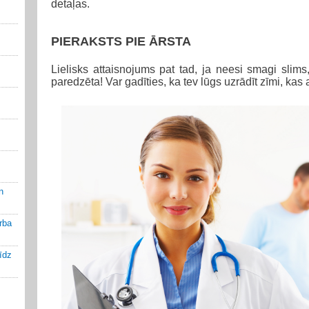
detaļas.
PIERAKSTS PIE ĀRSTA
Lielisks attaisnojums pat tad, ja neesi smagi slims, 
paredzēta! Var gadīties, ka tev lūgs uzrādīt zīmi, kas a
n
rba
līdz