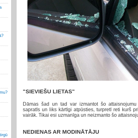
a
ā?
"SIEVIEŠU LIETAS"
jumu?
Dāmas šad un tad var izmantot šo attaisnojumu - 
sapratīs un liks kārtīgi atpūsties, turpretī reti kurš p
vairāk. Tikai esi uzmanīga un neizmanto šo attaisnoj
NEDIENAS AR MODINĀTĀJU
irgū