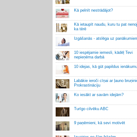
Kā pelnīt nestrādājot?
Kā ietaupīt naudu, kuru tu pat neno
ka tērē
Izgāšanās - atslēga uz panākumie
10 iespējamie iemesli, kādēļ Tevi
nepieņēma darbā
10 idejas, kā gūt papildus ienākum
Labākie ieroči cīņai ar ļauno bruņin
Prokrastināciju
Ko iesākt ar savām idejām?
Turīgo cilvēku ABC
9 paņēmieni, kā sevi motivēt
Izvairies no šīm frāzēm