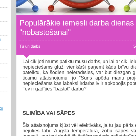
Populārākie iemesli darba dienas
"nobastošanai"
u
Tu un darbs
S
Lai cik ļoti mums patiktu mūsu darbs, un lai ar cik lie
nepieciešams gluži vienkārši paņemt kādu brīvu die
pateiktu, ka šodien neieradīsies, var būt diezgan g
ticamu attaisnojumu, jo "Suns apēda manu proje
nepieciešams kas labāks! Irdarbs.lv ir apkopojis po
Tev ir gadījies "bastot" darbu?
50
SLIMĪBA VAI SĀPES
Šis attaisnojums kļūst vēl efektīvāks, ja tu jau pāris 
nejūties labi. Augsta temperatūra, zobu sāpes va