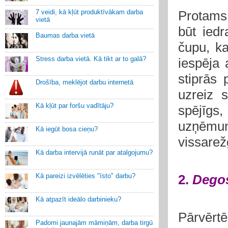
7 veidi, kā kļūt produktīvākam darba
Protams
vietā
būt iedr
Baumas darba vietā
čupu, 
Stress darba vietā. Kā tikt ar to galā?
iespēja 
stiprās 
Drošība, meklējot darbu internetā
uzreiz s
Kā kļūt par foršu vadītāju?
spējīgs
uzņēmuma
Kā iegūt bosa cieņu?
vissare
Kā darba intervijā runāt par atalgojumu?
Kā pareizi izvēlēties "īsto" darbu?
2.
Dego
Kā atpazīt ideālo darbinieku?
Pārvērtē
Padomi jaunajām māmiņām, darba tirgū