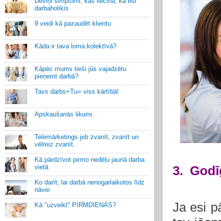
Deviņi simptomi, kas liecina, ka esi
darbaholiķis
9 veidi kā pazaudēt klientu
Kāda ir tava loma kolektīvā?
Kāpēc mums tieši jūs vajadzētu
pieņemt darbā?
Tavs darbs+Tu= viss kārtībā!
Apskaušanās likumi.
Telemārketings jeb zvanīt, zvanīt un
vēlreiz zvanīt.
Kā pārdzīvot pirmo nedēļu jaunā darba
vietā
3. Godī
Ko darīt, lai darbā nenogarlaikotos līdz
nāvei
Ja esi pā
Kā "uzveikt" PIRMDIENAS?