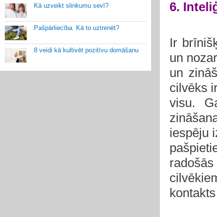
6. Intel
Kā uzveikt slinkumu sevī?
Pašpārliecība. Kā to uztrenēt?
Ir brīniš
8 veidi kā kultivēt pozitīvu domāšanu
un nozarē
un zināš
cilvēks i
visu. G
zināšan
iespēju i
pašpieti
radošās 
cilvēki
kontakts