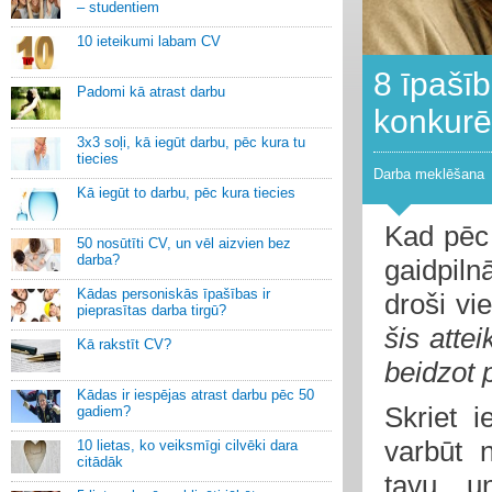
– studentiem
10 ieteikumi labam CV
8 īpašīb
Padomi kā atrast darbu
konkurē
3x3 soļi, kā iegūt darbu, pēc kura tu
tiecies
Darba meklēšana
Kā iegūt to darbu, pēc kura tiecies
Kad pēc 
50 nosūtīti CV, un vēl aizvien bez
darba?
gaidpiln
Kādas personiskās īpašības ir
droši v
pieprasītas darba tirgū?
šis atte
Kā rakstīt CV?
beidzot 
Kādas ir iespējas atrast darbu pēc 50
Skriet i
gadiem?
varbūt 
10 lietas, ko veiksmīgi cilvēki dara
citādāk
tavu un