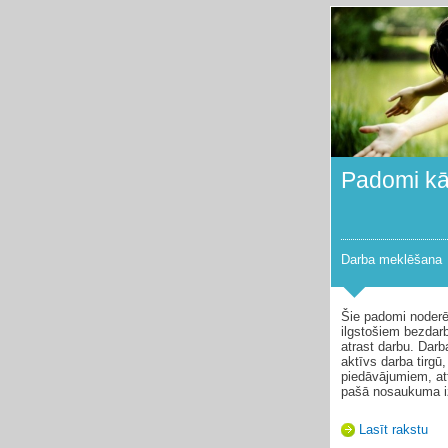
Padomi kā
Darba meklēšana
Šie padomi noderē
ilgstošiem bezdar
atrast darbu. Darba
aktīvs darba tirgū
piedāvājumiem, att
pašā nosaukuma iz
Lasīt rakstu