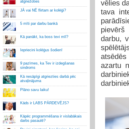
vēlies d
atgriežoties
tava int
JĀ vai NĒ flirtam ar kolēģi?
parādīsi
5 mīti par darbu bankā
pievērš
darbu, v
Kā panākt, ka boss tevi mīl?
spēlētā
Iepriecini kolēģus šodien!
atsēdēs
9 pazīmes, ka Tev ir izdegšanas
azartu 
sindroms
darbinie
Kā nesāpīgi atgriezties darbā pēc
atvaļinājuma
darbinie
Plāno savu laiku!
Kāds ir LABS PĀRDEVĒJS?
Kāpēc programmēšana ir vislabākais
darbs pasaulē?