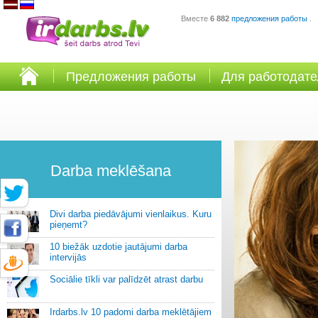
Вместе
6 882
предложения работы
.
Предложения работы
Для работодат
Darba meklēšana
Divi darba piedāvājumi vienlaikus. Kuru
pieņemt?
10 biežāk uzdotie jautājumi darba
intervijās
Sociālie tīkli var palīdzēt atrast darbu
Irdarbs.lv 10 padomi darba meklētājiem