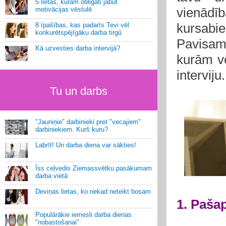
5 lietas, kurām obligāti jābūt
vienādī
motivācijas vēstulē
kursabi
8 īpašības, kas padarīs Tevi vēl
konkurētspējīgāku darba tirgū
Pavisam 
Kā uzvesties darba intervijā?
kurām vē
interviju.
Tu un darbs
"Jauniņie" darbinieki pret "vecajiem"
darbiniekiem. Kurš kuru?
Labrīt! Un darba diena var sākties!
Īss ceļvedis Ziemassvētku pasākumam
darba vietā
Deviņas lietas, ko nekad neteikt bosam
1. Pašap
Populārākie iemesli darba dienas
"nobastošanai"