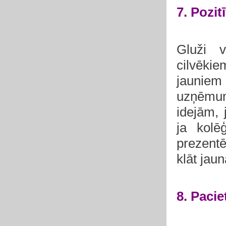
7. Pozit
Gluži v
cilvēki
jaunie
uzņēmum
idejām, 
ja kolē
prezentē
klāt jau
8. Pacie