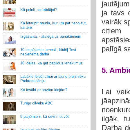
jautājumā
Kā pelnīt nestrādājot?
ja tavs
vairāk sp
Kā ietaupīt naudu, kuru tu pat nenojaut,
ka tērē
citiem 
Izgāšanās - atslēga uz panākumiem
apstāsie
palīgā s
10 iespējamie iemesli, kādēļ Tevi
nepieņēma darbā
10 idejas, kā gūt papildus ienākumus
5. Ambī
Labākie ieroči cīņai ar ļauno bruņinieku
Prokrastināciju
Lai vei
Ko iesākt ar savām idejām?
jāapzinā
Turīgo cilvēku ABC
noenkuro
9 paņēmieni, kā sevi motivēt
ilgāk, 
Darba de
Izvairies no šīm frāzēm