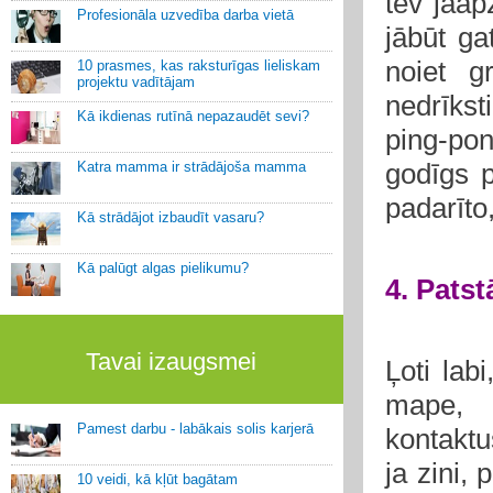
tev jāapz
Profesionāla uzvedība darba vietā
jābūt ga
noiet g
10 prasmes, kas raksturīgas lieliskam
projektu vadītājam
nedrīkst
Kā ikdienas rutīnā nepazaudēt sevi?
ping-po
godīgs p
Katra mamma ir strādājoša mamma
padarīto
Kā strādājot izbaudīt vasaru?
Kā palūgt algas pielikumu?
4. Patst
Tavai izaugsmei
Ļoti lab
mape, 
Pamest darbu - labākais solis karjerā
kontaktus
ja zini,
10 veidi, kā kļūt bagātam