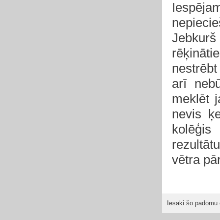
Iespēj
nepiecie
Jebkurš
rēķināti
nestrēbt
arī neb
meklēt 
nevis ķe
kolēģis
rezultātu
vētra pā
Iesaki šo padomu 