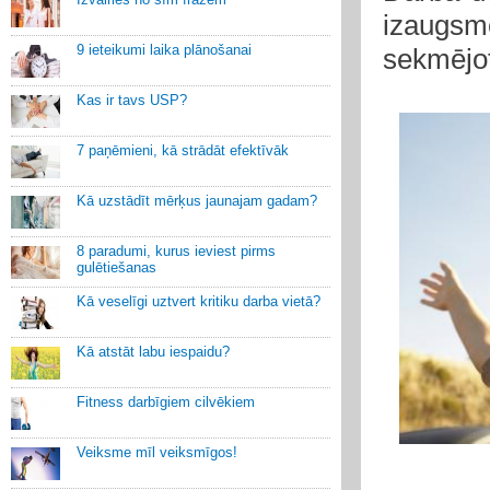
izaugsmē
9 ieteikumi laika plānošanai
sekmējo
Kas ir tavs USP?
7 paņēmieni, kā strādāt efektīvāk
Kā uzstādīt mērķus jaunajam gadam?
8 paradumi, kurus ieviest pirms
gulētiešanas
Kā veselīgi uztvert kritiku darba vietā?
Kā atstāt labu iespaidu?
Fitness darbīgiem cilvēkiem
Veiksme mīl veiksmīgos!