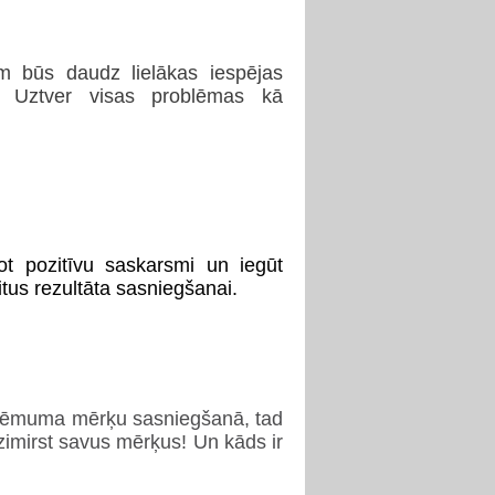
m būs daudz lielākas iespējas
su. Uztver visas problēmas kā
ot pozitīvu saskarsmi un iegūt
citus rezultāta sasniegšanai.
uzņēmuma mērķu sasniegšanā, tad
eazimirst savus mērķus! Un kāds ir