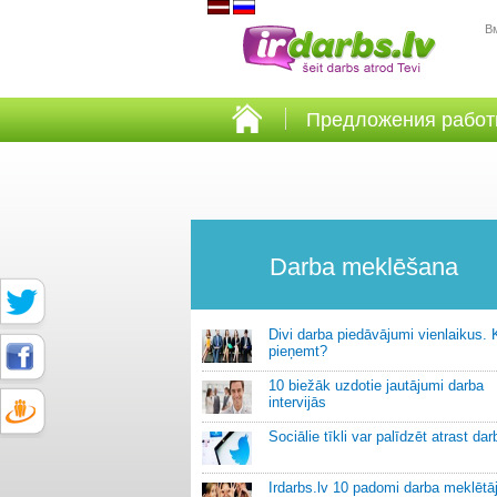
В
Предложения рабо
Darba meklēšana
Divi darba piedāvājumi vienlaikus. 
pieņemt?
10 biežāk uzdotie jautājumi darba
intervijās
Sociālie tīkli var palīdzēt atrast dar
Irdarbs.lv 10 padomi darba meklētā