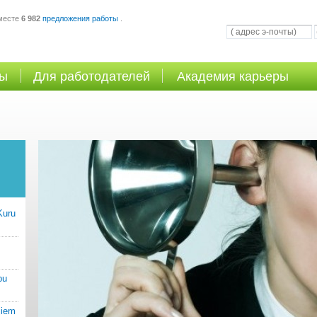
месте
6 982
предложения работы
.
ты
Для работодателей
Академия карьеры
Kuru
bu
jiem