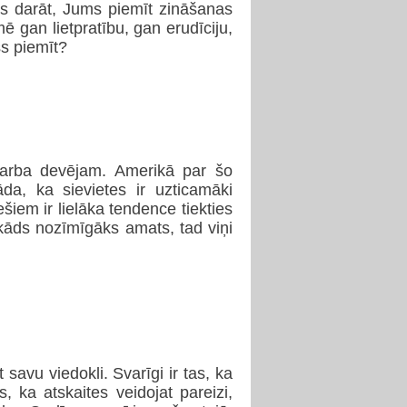
ūs darāt, Jums piemīt zināšanas
gan lietpratību, gan erudīciju,
ss piemīt?
i darba devējam. Amerikā par šo
āda, ka sievietes ir uzticamāki
iešiem ir lielāka tendence tiekties
s kāds nozīmīgāks amats, tad viņi
 savu viedokli. Svarīgi ir tas, ka
 ka atskaites veidojat pareizi,