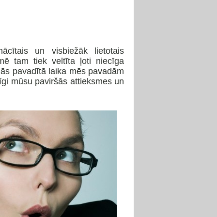
ācītais un visbiežāk lietotais
ē tam tiek veltīta ļoti niecīga
jās pavadītā laika mēs pavadām
ēdzīgi mūsu paviršās attieksmes un