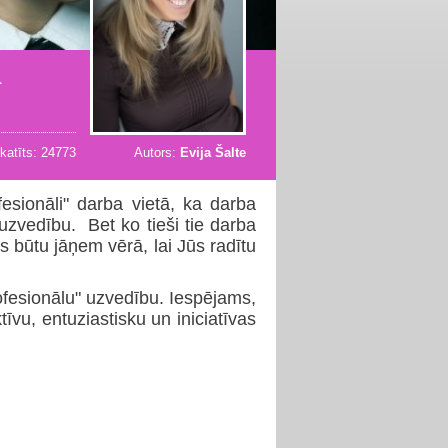
ā
katīts: 24773
Autors:
Evija Šalte
fesionāli" darba vietā, ka darba
uzvedību. Bet ko tieši tie darba
s būtu jāņem vērā, lai Jūs radītu
fesionālu" uzvedību. Iespējams,
vu, entuziastisku un iniciatīvas