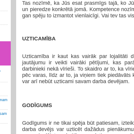
Tas nozīmē, ka Jūs esat prasmīgs tajā, ko J
un pieredze konkrētā jomā. Kompetence nozīmē 
gan spēju to izmantot vienlaicīgi. Vai tev tas vi
UZTICAMĪBA
Uzticamība ir kaut kas vairāk par lojalitāt
jautājumu ir veikti vairāki pētījumi, kas par
darbinieki nekā vīrieši. To skaidro ar to, ka vīr
"
pēc varas, līdz ar to, ja viņiem tiek piedāvāt
var arī nebūt uzticami savam darba devējam.
umam
GODĪGUMS
osam
Godīgums ir ne tikai spēja būt patiesam, izteikt
darba devējs var uzticēt dažādus pienākumus,