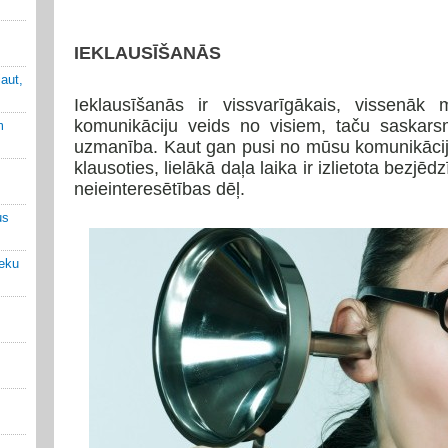
IEKLAUSĪŠANĀS
jaut,
Ieklausīšanās ir vissvarīgākais, vissenāk m
komunikāciju veids no visiem, taču saskarsm
m
uzmanība. Kaut gan pusi no mūsu komunikāci
klausoties, lielākā daļa laika ir izlietota bezj
neieinteresētības dēļ.
us
ieku