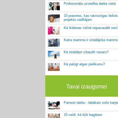
Profesionāla uzvedība darba vietā
10 prasmes, kas raksturīgas lielis
projektu vadītājam
Kā ikdienas rutīnā nepazaudēt sevi
Katra mamma ir strādājoša mamm
Kā strādājot izbaudīt vasaru?
Kā palūgt algas pielikumu?
Tavai izaugsmei
Pamest darbu - labākais solis karje
10 veidi, kā kļūt bagātam