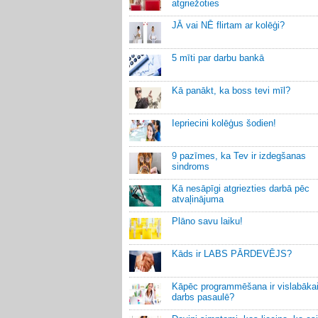
atgriežoties
JĀ vai NĒ flirtam ar kolēģi?
5 mīti par darbu bankā
Kā panākt, ka boss tevi mīl?
Iepriecini kolēģus šodien!
9 pazīmes, ka Tev ir izdegšanas
sindroms
Kā nesāpīgi atgriezties darbā pēc
atvaļinājuma
Plāno savu laiku!
Kāds ir LABS PĀRDEVĒJS?
Kāpēc programmēšana ir vislabāka
darbs pasaulē?