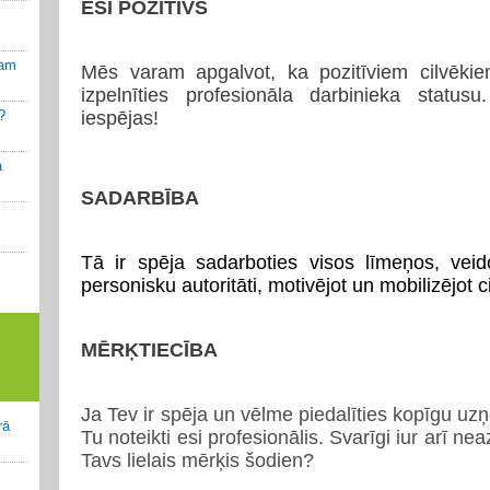
ESI POZITĪVS
kam
Mēs varam apgalvot, ka pozitīviem cilvēkie
izpelnīties profesionāla darbinieka statu
?
iespējas!
a
SADARBĪBA
Tā ir spēja sadarboties visos līmeņos, veid
personisku
autoritāti, motivējot un mobilizējot 
MĒRĶTIECĪBA
Ja Tev ir spēja un vēlme piedalīties kopīgu 
rā
Tu noteikti esi profesionālis. Svarīgi iur arī n
Tavs lielais mērķis šodien?