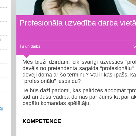
Profesionāla uzvedība darba viet
u
Tu un darbs
S
Mēs bieži dzirdam, cik svarīgi uzvesties "pro
devējs no pretendenta sagaida "profesionālu" 
devēji domā ar šo terminu? Vai ir kas īpašs, ka
"profesionālu" iespaidu?
Te būs daži padomi, kas palīdzēs apdomāt "pro
tad arī Jūsu vadība domās par Jums kā par aktī
bagātu komandas spēlētāju.
50
KOMPETENCE