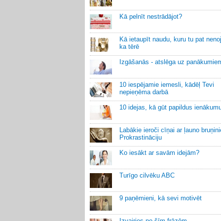
Kā pelnīt nestrādājot?
Kā ietaupīt naudu, kuru tu pat neno
ka tērē
Izgāšanās - atslēga uz panākumie
10 iespējamie iemesli, kādēļ Tevi
nepieņēma darbā
10 idejas, kā gūt papildus ienākum
Labākie ieroči cīņai ar ļauno bruņin
Prokrastināciju
Ko iesākt ar savām idejām?
Turīgo cilvēku ABC
9 paņēmieni, kā sevi motivēt
Izvairies no šīm frāzēm