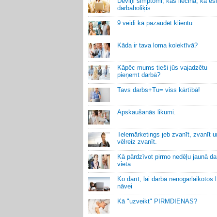
Deviņi simptomi, kas liecina, ka esi
darbaholiķis
9 veidi kā pazaudēt klientu
Kāda ir tava loma kolektīvā?
Kāpēc mums tieši jūs vajadzētu
pieņemt darbā?
Tavs darbs+Tu= viss kārtībā!
Apskaušanās likumi.
Telemārketings jeb zvanīt, zvanīt u
vēlreiz zvanīt.
Kā pārdzīvot pirmo nedēļu jaunā da
vietā
Ko darīt, lai darbā nenogarlaikotos 
nāvei
Kā "uzveikt" PIRMDIENAS?