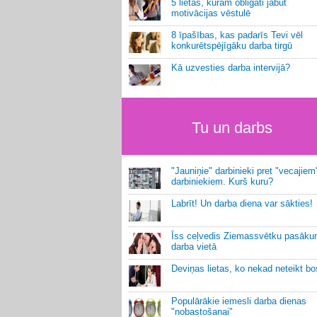
5 lietas, kurām obligāti jābūt
motivācijas vēstulē
8 īpašības, kas padarīs Tevi vēl
konkurētspējīgāku darba tirgū
Kā uzvesties darba intervijā?
Tu un darbs
"Jauniņie" darbinieki pret "vecajiem
darbiniekiem. Kurš kuru?
Labrīt! Un darba diena var sākties!
Īss ceļvedis Ziemassvētku pasāk
darba vietā
Deviņas lietas, ko nekad neteikt b
Populārākie iemesli darba dienas
"nobastošanai"