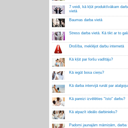
7 veidi, kā kļūt produktīvākam darb
vietā
Baumas darba vietā
Stress darba vietā. Kā tikt ar to gal
Drošība, meklējot darbu internetā
Kā kļūt par foršu vadītāju?
Kā iegūt bosa cieņu?
Kā darba intervijā runāt par atalgo
Kā pareizi izvēlēties "īsto" darbu?
Kā atpazīt ideālo darbinieku?
Padomi jaunajām māmiņām, darba t