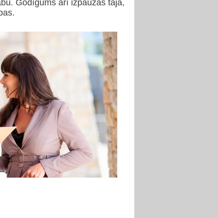
abu. Godīgums arī izpaužas tajā,
bas.