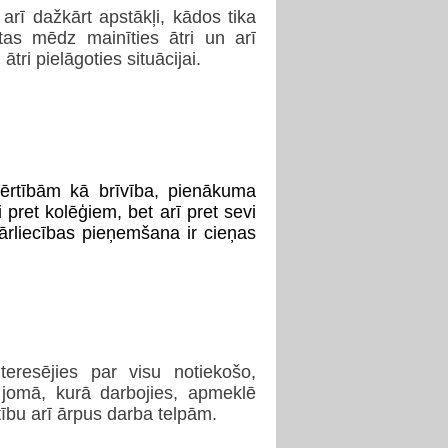
 arī dažkārt apstākļi, kādos tika
etas mēdz mainīties ātri un arī
ātri pielāgoties situācijai.
vērtībām kā brīvība, pienākuma
 pret kolēģiem, bet arī pret sevi
pārliecības pieņemšana ir cieņas
nteresējies par visu notiekošo,
jomā, kurā darbojies, apmeklē
ību arī ārpus darba telpām.