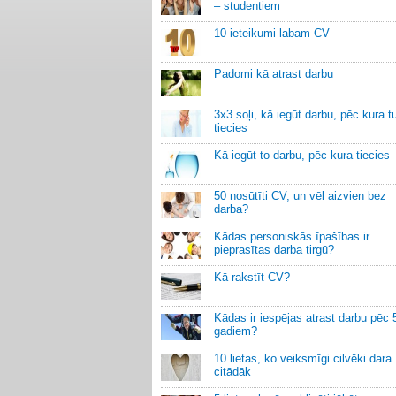
– studentiem
10 ieteikumi labam CV
Padomi kā atrast darbu
3x3 soļi, kā iegūt darbu, pēc kura t
tiecies
Kā iegūt to darbu, pēc kura tiecies
50 nosūtīti CV, un vēl aizvien bez
darba?
Kādas personiskās īpašības ir
pieprasītas darba tirgū?
Kā rakstīt CV?
Kādas ir iespējas atrast darbu pēc 
gadiem?
10 lietas, ko veiksmīgi cilvēki dara
citādāk