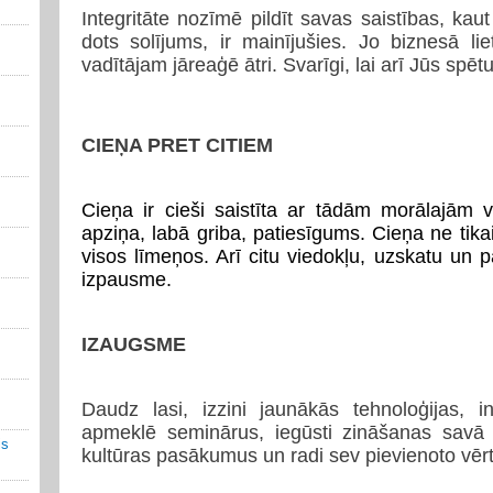
Integritāte nozīmē pildīt savas saistības, kaut
dots solījums, ir mainījušies. Jo biznesā li
vadītājam jāreaģē ātri. Svarīgi, lai arī Jūs spētu 
CIEŅA PRET CITIEM
Cieņa ir cieši saistīta ar tādām morālajām 
apziņa, labā griba, patiesīgums. Cieņa ne tikai
visos līmeņos. Arī citu viedokļu, uzskatu un 
izpausme.
IZAUGSME
Daudz lasi, izzini jaunākās tehnoloģijas, i
apmeklē seminārus, iegūsti zināšanas savā 
is
kultūras pasākumus un radi sev pievienoto vērt