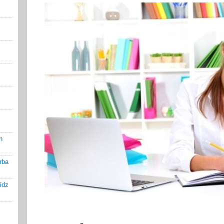
n
rba
līdz