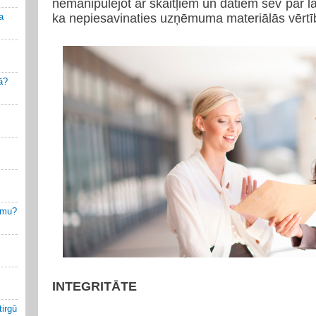
nemanipulējot ar skaitļiem un datiem sev par l
a
ka nepiesavinaties uzņēmuma materiālās vērtī
ā?
jumu?
INTEGRITĀTE
irgū