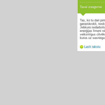
Tavai izaugsmei
Tas, ko tu dari pi
garastāvokli, nosk
Jebkura nodarboš
enerģijas līmeni n
veiksmīgus cilvē
kurus uz sasniegum
Lasīt rakstu