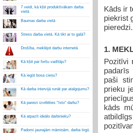
Kāds ir 
7 veidi, kā kļūt produktīvākam darba
vietā
piekrist
Baumas darba vietā
pieredzi.
Stress darba vietā. Kā tikt ar to galā?
1. MEK
Drošība, meklējot darbu internetā
Pozitīvi
Kā kļūt par foršu vadītāju?
padarīs 
Kā iegūt bosa cieņu?
paši st
prieku j
Kā darba intervijā runāt par atalgojumu?
priecīg
Kā pareizi izvēlēties "īsto" darbu?
kāds mū
atbildīg
Kā atpazīt ideālo darbinieku?
pozitīvam
Padomi jaunajām māmiņām, darba tirgū