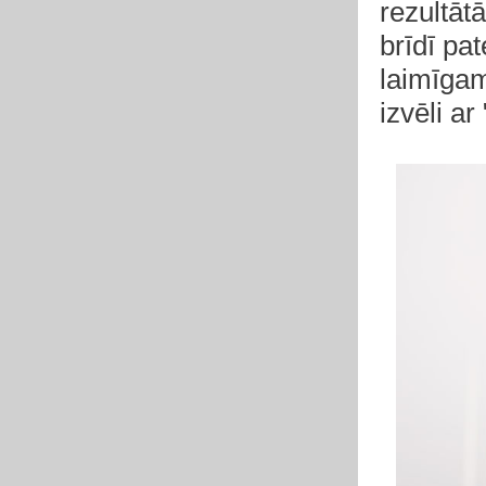
rezultāt
brīdī pat
laimīgam
izvēli ar