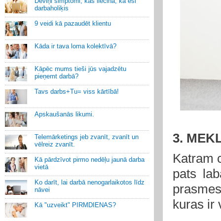
Deviņi simptomi, kas liecina, ka esi
darbaholiķis
9 veidi kā pazaudēt klientu
Kāda ir tava loma kolektīvā?
Kāpēc mums tieši jūs vajadzētu
pieņemt darbā?
Tavs darbs+Tu= viss kārtībā!
Apskaušanās likumi.
3. MEK
Telemārketings jeb zvanīt, zvanīt un
vēlreiz zvanīt.
Katram c
Kā pārdzīvot pirmo nedēļu jaunā darba
vietā
pats lab
Ko darīt, lai darbā nenogarlaikotos līdz
prasmes
nāvei
kuras ir 
Kā "uzveikt" PIRMDIENAS?