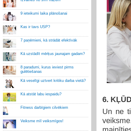
9 ieteikumi laika plānošanai
Kas ir tavs USP?
7 paņēmieni, kā strādāt efektīvāk
Kā uzstādīt mērķus jaunajam gadam?
8 paradumi, kurus ieviest pirms
gulētiešanas
Kā veselīgi uztvert kritiku darba vietā?
Kā atstāt labu iespaidu?
6. KĻŪD
Fitness darbīgiem cilvēkiem
Un ne ti
veiksme
Veiksme mīl veiksmīgos!
mainītie