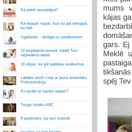
mums vi
Kā pelnīt nestrādājot?
kājas ga
Kā ietaupīt naudu, kuru tu pat nenojaut,
bezdarb
ka tērē
domāšanu
Izgāšanās - atslēga uz panākumiem
gars. Ej
10 iespējamie iemesli, kādēļ Tevi
Meklē i
nepieņēma darbā
pastaig
10 idejas, kā gūt papildus ienākumus
tikšanās
Labākie ieroči cīņai ar ļauno bruņinieku
spēj Tev
Prokrastināciju
Ko iesākt ar savām idejām?
Turīgo cilvēku ABC
9 paņēmieni, kā sevi motivēt
Izvairies no šīm frāzēm