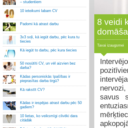
– studentiem
10 ieteikumi labam CV
8 veidi 
Padomi kā atrast darbu
domāša
3x3 soļi, kā iegūt darbu, pēc kura tu
tiecies
Tavai izaugsmei
Kā iegūt to darbu, pēc kura tiecies
Intervē
50 nosūtīti CV, un vēl aizvien bez
darba?
pozitīvi
Kādas personiskās īpašības ir
intervēja
pieprasītas darba tirgū?
nervozi,
Kā rakstīt CV?
savus s
Kādas ir iespējas atrast darbu pēc 50
entuzias
gadiem?
mērķtie
10 lietas, ko veiksmīgi cilvēki dara
citādāk
apkopojā