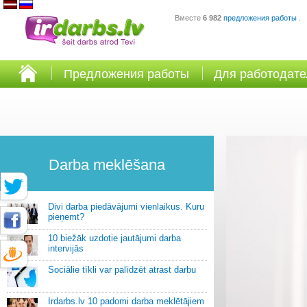
Вместе
6 982
предложения работы
.
Предложения работы
Для работодат
Darba meklēšana
Divi darba piedāvājumi vienlaikus. Kuru
pieņemt?
10 biežāk uzdotie jautājumi darba
intervijās
Sociālie tīkli var palīdzēt atrast darbu
Irdarbs.lv 10 padomi darba meklētājiem