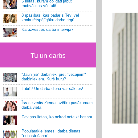
5 lietas, kurām obligāti jābūt
motivācijas vēstulē
8 īpašības, kas padarīs Tevi vēl
konkurētspējīgāku darba tirgū
Kā uzvesties darba intervijā?
Tu un darbs
"Jauniņie" darbinieki pret "vecajiem"
darbiniekiem. Kurš kuru?
Labrīt! Un darba diena var sākties!
Īss ceļvedis Ziemassvētku pasākumam
darba vietā
Deviņas lietas, ko nekad neteikt bosam
Populārākie iemesli darba dienas
"nobastošanai"