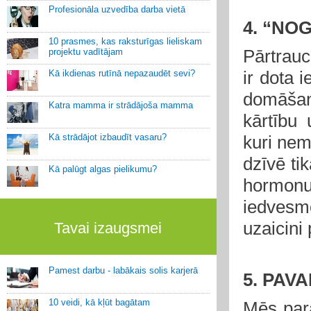
Profesionāla uzvedība darba vietā
4. “NO
10 prasmes, kas raksturīgas lieliskam
Pārtrauc
projektu vadītājam
ir dota 
Kā ikdienas rutīnā nepazaudēt sevi?
domāšana
Katra mamma ir strādājoša mamma
kārtību 
Kā strādājot izbaudīt vasaru?
kuri nemi
dzīvē ti
Kā palūgt algas pielikumu?
hormonu.
iedvesm
uzaicini
Tavai izaugsmei
Pamest darbu - labākais solis karjerā
5. PAV
10 veidi, kā kļūt bagātam
Mēs par