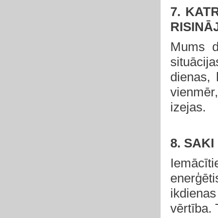
7. KATR
RISINĀ
Mums dz
situācij
dienas, 
vienmēr,
izejas.
8. SAKI
Iemācīti
enerģēti
ikdienas
vērtība. 