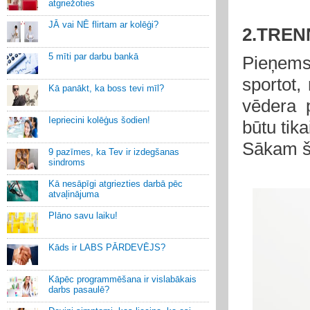
atgriežoties
JĀ vai NĒ flirtam ar kolēģi?
2.TREN
5 mīti par darbu bankā
Pieņems
sportot
Kā panākt, ka boss tevi mīl?
vēdera 
Iepriecini kolēģus šodien!
būtu tik
Sākam š
9 pazīmes, ka Tev ir izdegšanas
sindroms
Kā nesāpīgi atgriezties darbā pēc
atvaļinājuma
Plāno savu laiku!
Kāds ir LABS PĀRDEVĒJS?
Kāpēc programmēšana ir vislabākais
darbs pasaulē?