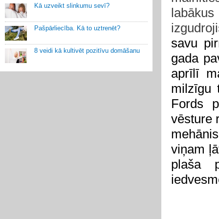
Kā uzveikt slinkumu sevī?
labāku
izgudroj
Pašpārliecība. Kā to uztrenēt?
savu pi
8 veidi kā kultivēt pozitīvu domāšanu
gada pav
aprīlī m
milzīgu 
Fords p
vēsture 
mehānism
viņam ļā
plaša p
iedvesmoj