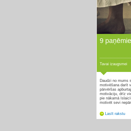
9 paņēmien
Tavai izaugsmei
Daudzi no mums sa
motivēšana darīt v
pārvēršas apburtaj
motivāciju, drīz v
pie nākamā īslaicī
motivēt sevi nepārt
Lasīt rakstu