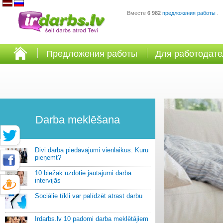
Вместе
6 982
предложения работы
.
Предложения работы
Для работодат
Darba meklēšana
Divi darba piedāvājumi vienlaikus. Kuru
pieņemt?
10 biežāk uzdotie jautājumi darba
intervijās
Sociālie tīkli var palīdzēt atrast darbu
Irdarbs.lv 10 padomi darba meklētājiem