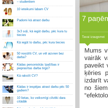
– studentiem
10 ieteikumi labam CV
7 paņēmi
Padomi kā atrast darbu
3x3 soļi, kā iegūt darbu, pēc kura tu
tiecies
Tavai izaugsmei
Kā iegūt to darbu, pēc kura tiecies
Mums vi
50 nosūtīti CV, un vēl aizvien bez
vairāk 
darba?
paveikt 
Kādas personiskās īpašības ir
pieprasītas darba tirgū?
ķēries 
Kā rakstīt CV?
izdarīt 
no šiem
Kādas ir iespējas atrast darbu pēc 50
gadiem?
“efektol
10 lietas, ko veiksmīgi cilvēki dara
citādāk