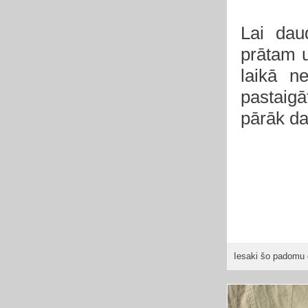
Lai dau
prātam u
laikā n
pastaig
pārāk da
Iesaki šo padomu 