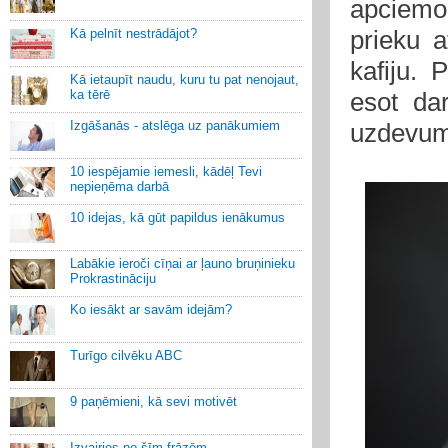
apciemo 
prieku a
Kā pelnīt nestrādājot?
kafiju.
Kā ietaupīt naudu, kuru tu pat nenojaut,
ka tērē
esot dar
Izgāšanās - atslēga uz panākumiem
uzdevumi
10 iespējamie iemesli, kādēļ Tevi
nepieņēma darbā
10 idejas, kā gūt papildus ienākumus
Labākie ieroči cīņai ar ļauno bruņinieku
Prokrastināciju
Ko iesākt ar savām idejām?
Turīgo cilvēku ABC
9 paņēmieni, kā sevi motivēt
Izvairies no šīm frāzēm