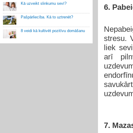
Kā uzveikt slinkumu sevī?
6. Pabe
Pašpārliecība. Kā to uztrenēt?
Nepabei
8 veidi kā kultivēt pozitīvu domāšanu
stresu. 
liek sev
arī pil
uzdevums
endorfīn
savukār
uzdevuma
7. Maza