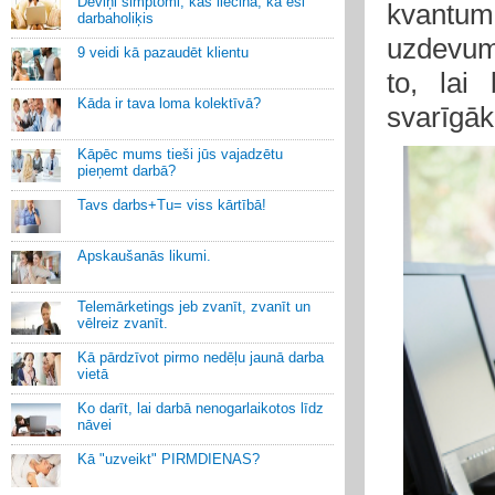
Deviņi simptomi, kas liecina, ka esi
kvantu
darbaholiķis
uzdevumu
9 veidi kā pazaudēt klientu
to, lai
Kāda ir tava loma kolektīvā?
svarīgāk
Kāpēc mums tieši jūs vajadzētu
pieņemt darbā?
Tavs darbs+Tu= viss kārtībā!
Apskaušanās likumi.
Telemārketings jeb zvanīt, zvanīt un
vēlreiz zvanīt.
Kā pārdzīvot pirmo nedēļu jaunā darba
vietā
Ko darīt, lai darbā nenogarlaikotos līdz
nāvei
Kā "uzveikt" PIRMDIENAS?