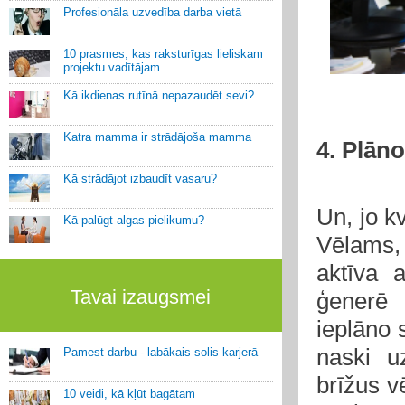
Profesionāla uzvedība darba vietā
10 prasmes, kas raksturīgas lieliskam
projektu vadītājam
Kā ikdienas rutīnā nepazaudēt sevi?
Katra mamma ir strādājoša mamma
4. Plān
Kā strādājot izbaudīt vasaru?
Un, jo k
Kā palūgt algas pielikumu?
Vēlams, 
aktīva 
Tavai izaugsmei
ģenerē 
ieplāno 
naski uz
Pamest darbu - labākais solis karjerā
brīžus v
10 veidi, kā kļūt bagātam