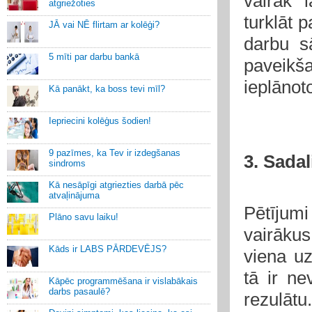
vairāk 
atgriežoties
turklāt p
JĀ vai NĒ flirtam ar kolēģi?
darbu s
5 mīti par darbu bankā
paveikš
ieplānot
Kā panākt, ka boss tevi mīl?
Iepriecini kolēģus šodien!
9 pazīmes, ka Tev ir izdegšanas
3. Sadal
sindroms
Kā nesāpīgi atgriezties darbā pēc
atvaļinājuma
Pētījumi
Plāno savu laiku!
vairākus
Kāds ir LABS PĀRDEVĒJS?
viena u
tā ir ne
Kāpēc programmēšana ir vislabākais
darbs pasaulē?
rezulātu.