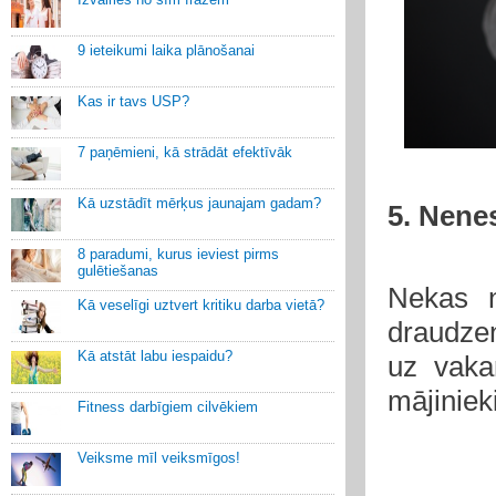
9 ieteikumi laika plānošanai
Kas ir tavs USP?
7 paņēmieni, kā strādāt efektīvāk
Kā uzstādīt mērķus jaunajam gadam?
5. Nene
8 paradumi, kurus ieviest pirms
gulētiešanas
Nekas n
Kā veselīgi uztvert kritiku darba vietā?
draudzen
Kā atstāt labu iespaidu?
uz vaka
mājiniek
Fitness darbīgiem cilvēkiem
Veiksme mīl veiksmīgos!