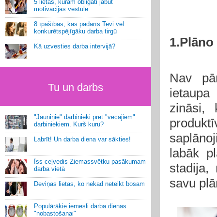
5 lietas, kurām obligāti jābūt
motivācijas vēstulē
8 īpašības, kas padarīs Tevi vēl
konkurētspējīgāku darba tirgū
1.Plāno
Kā uzvesties darba intervijā?
Nav pār
Tu un darbs
ietaupa
zināsi,
"Jauniņie" darbinieki pret "vecajiem"
produkt
darbiniekiem. Kurš kuru?
saplānoj
Labrīt! Un darba diena var sākties!
labāk p
Īss ceļvedis Ziemassvētku pasākumam
stadija,
darba vietā
savu plā
Deviņas lietas, ko nekad neteikt bosam
Populārākie iemesli darba dienas
"nobastošanai"