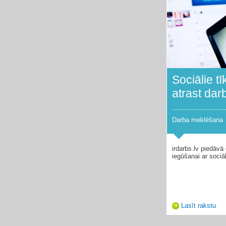
Sociālie tī
atrast dar
Darba meklēšana
irdarbs.lv piedāvā
iegūšanai ar sociāl
Lasīt rakstu