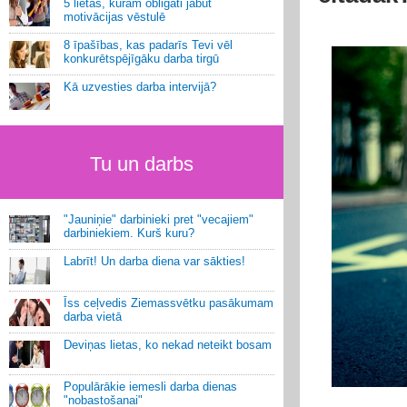
5 lietas, kurām obligāti jābūt
motivācijas vēstulē
8 īpašības, kas padarīs Tevi vēl
konkurētspējīgāku darba tirgū
Kā uzvesties darba intervijā?
Tu un darbs
"Jauniņie" darbinieki pret "vecajiem"
darbiniekiem. Kurš kuru?
Labrīt! Un darba diena var sākties!
Īss ceļvedis Ziemassvētku pasākumam
darba vietā
Deviņas lietas, ko nekad neteikt bosam
Populārākie iemesli darba dienas
"nobastošanai"