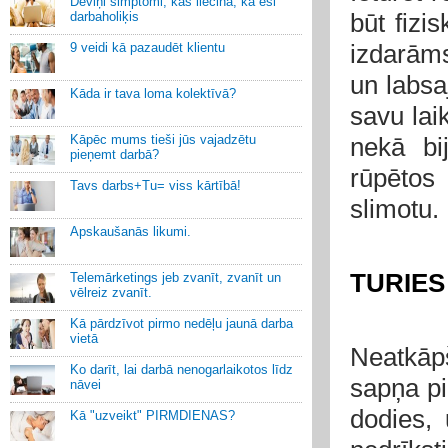
Deviņi simptomi, kas liecina, ka esi
būt fizis
darbaholiķis
izdarāms
9 veidi kā pazaudēt klientu
un labsa
Kāda ir tava loma kolektīvā?
savu lai
Kāpēc mums tieši jūs vajadzētu
nekā bij
pieņemt darbā?
rūpētos
Tavs darbs+Tu= viss kārtībā!
slimotu.
Apskaušanās likumi.
TURIES
Telemārketings jeb zvanīt, zvanīt un
vēlreiz zvanīt.
Kā pārdzīvot pirmo nedēļu jaunā darba
vietā
Neatkāp
Ko darīt, lai darbā nenogarlaikotos līdz
sapņa pie
nāvei
dodies, 
Kā "uzveikt" PIRMDIENAS?