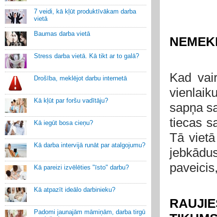
7 veidi, kā kļūt produktīvākam darba
vietā
Baumas darba vietā
NEMEKL
Stress darba vietā. Kā tikt ar to galā?
Kad vai
Drošība, meklējot darbu internetā
vienlai
Kā kļūt par foršu vadītāju?
sapņa sa
tiecas s
Kā iegūt bosa cieņu?
Tā vietā
Kā darba intervijā runāt par atalgojumu?
jebkādu
paveicis
Kā pareizi izvēlēties "īsto" darbu?
Kā atpazīt ideālo darbinieku?
RAUJI
Padomi jaunajām māmiņām, darba tirgū