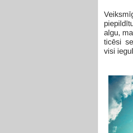
Veiksmī
piepildī
algu, ma
ticēsi s
visi ieg