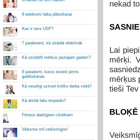
nekad to
9 ieteikumi laika plānošanai
SASNIE
Kas ir tavs USP?
7 paņēmieni, kā strādāt efektīvāk
Lai piepi
Kā uzstādīt mērķus jaunajam gadam?
mērķi. V
sasniedz
8 paradumi, kurus ieviest pirms
gulētiešanas
mērķus p
Kā veselīgi uztvert kritiku darba vietā?
tieši Tev
Kā atstāt labu iespaidu?
BLOĶĒ 
Fitness darbīgiem cilvēkiem
Veiksme mīl veiksmīgos!
Veiksmī