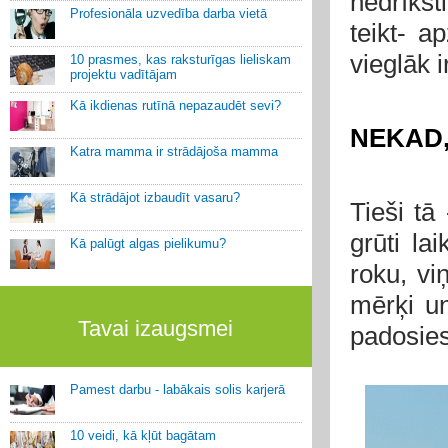
nedrīksti
Profesionāla uzvedība darba vietā
teikt- a
vieglāk 
10 prasmes, kas raksturīgas lieliskam
projektu vadītājam
Kā ikdienas rutīnā nepazaudēt sevi?
NEKAD
Katra mamma ir strādājoša mamma
Kā strādājot izbaudīt vasaru?
Tieši tā
grūti la
Kā palūgt algas pielikumu?
roku, vi
mērķi un
Tavai izaugsmei
padosies
Pamest darbu - labākais solis karjerā
10 veidi, kā kļūt bagātam