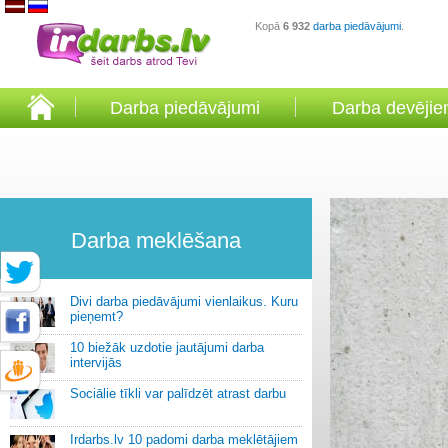
Kopā
6 932
darba piedāvājumi
.
Darba piedāvājumi
Darba devēji
Darba meklēšana
Divi darba piedāvājumi vienlaikus. Kuru
pieņemt?
10 biežāk uzdotie jautājumi darba
intervijās
Sociālie tīkli var palīdzēt atrast darbu
Irdarbs.lv 10 padomi darba meklētājiem