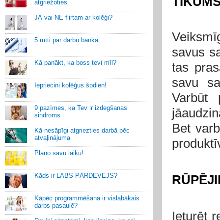
TIKUMS
atgriežoties
JĀ vai NĒ flirtam ar kolēģi?
Veiksmīg
5 mīti par darbu bankā
savus sa
Kā panākt, ka boss tevi mīl?
tas pras
savu sa
Iepriecini kolēģus šodien!
Varbūt 
9 pazīmes, ka Tev ir izdegšanas
jāaudzin
sindroms
Bet varb
Kā nesāpīgi atgriezties darbā pēc
atvaļinājuma
produktīv
Plāno savu laiku!
Kāds ir LABS PĀRDEVĒJS?
RŪPĒJI
Kāpēc programmēšana ir vislabākais
darbs pasaulē?
Ieturēt r