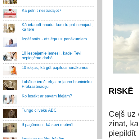
Kā pelnīt nestrādājot?
Kā ietaupīt naudu, kuru tu pat nenojaut,
ka tērē
Izgāšanās - atslēga uz panākumiem
10 iespējamie iemesli, kādēļ Tevi
nepieņēma darbā
10 idejas, kā gūt papildus ienākumus
Labākie ieroči cīņai ar ļauno bruņinieku
Prokrastināciju
RISKĒ
Ko iesākt ar savām idejām?
Turīgo cilvēku ABC
Ceļš uz 
zināt, ka
9 paņēmieni, kā sevi motivēt
piepildī
Izvairies no šīm frāzēm