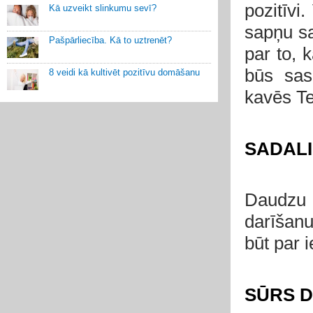
pozitīvi
Kā uzveikt slinkumu sevī?
sapņu sa
Pašpārliecība. Kā to uztrenēt?
par to, 
būs sas
8 veidi kā kultivēt pozitīvu domāšanu
kavēs Te
SADALI
Daudzu 
darīšanu
būt par i
SŪRS 