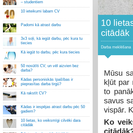
– studentiem
10 ieteikumi labam CV
10 lieta
Padomi kā atrast darbu
citādāk
3x3 soļi, kā iegūt darbu, pēc kura tu
tiecies
Darba meklēšana
Kā iegūt to darbu, pēc kura tiecies
50 nosūtīti CV, un vēl aizvien bez
darba?
Mūsu sap
Kādas personiskās īpašības ir
kļūt par 
pieprasītas darba tirgū?
to panāk
Kā rakstīt CV?
savus sa
Kādas ir iespējas atrast darbu pēc 50
vispār. K
gadiem?
Ko veik
10 lietas, ko veiksmīgi cilvēki dara
citādāk
citādāk