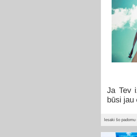
Ja Tev i
būsi jau
Iesaki šo padomu 