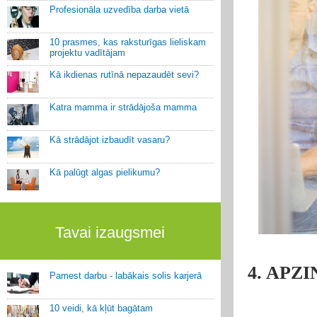
Profesionāla uzvedība darba vietā
10 prasmes, kas raksturīgas lieliskam
projektu vadītājam
Kā ikdienas rutīnā nepazaudēt sevi?
Katra mamma ir strādājoša mamma
Kā strādājot izbaudīt vasaru?
Kā palūgt algas pielikumu?
Tavai izaugsmei
4. APZ
Pamest darbu - labākais solis karjerā
10 veidi, kā kļūt bagātam