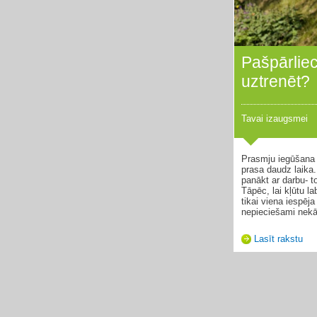
Pašpārliec
uztrenēt?
Tavai izaugsmei
Prasmju iegūšana p
prasa daudz laika.
panākt ar darbu- t
Tāpēc, lai kļūtu lab
tikai viena iespēj
nepieciešami nekād
Lasīt rakstu