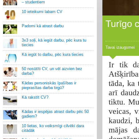
– studentiem
10 ieteikumi labam CV
Turīgo 
Padomi kā atrast darbu
3x3 soļi, kā iegūt darbu, pēc kura tu
tiecies
Tavai izaugsmei
Kā iegūt to darbu, pēc kura tiecies
Ir tik d
50 nosūtīti CV, un vēl aizvien bez
Atšķirīb
darba?
tāda, ka 
Kādas personiskās īpašības ir
pieprasītas darba tirgū?
arī daudz
Kā rakstīt CV?
tiktu. M
veicas, 
Kādas ir iespējas atrast darbu pēc 50
gadiem?
kaudzi, b
10 lietas, ko veiksmīgi cilvēki dara
mājas da
citādāk