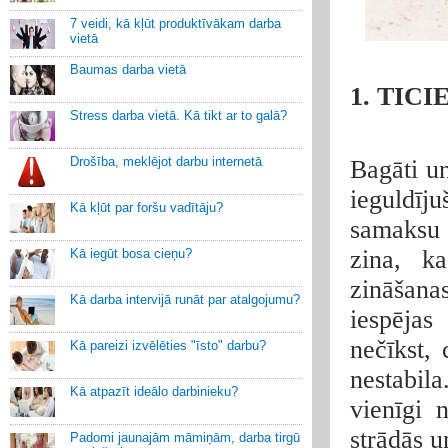
7 veidi, kā kļūt produktīvākam darba
vietā
Baumas darba vietā
1. TIC
Stress darba vietā. Kā tikt ar to galā?
Drošība, meklējot darbu internetā
Bagāti un
ieguldīj
Kā kļūt par foršu vadītāju?
samaksu 
zina, k
Kā iegūt bosa cieņu?
zināšana
Kā darba intervijā runāt par atalgojumu?
iespēja
nečīkst, 
Kā pareizi izvēlēties "īsto" darbu?
nestabila
Kā atpazīt ideālo darbinieku?
vienīgi 
strādās u
Padomi jaunajām māmiņām, darba tirgū