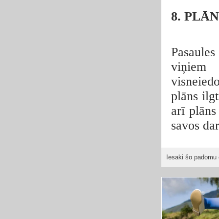
8. PLĀ
Pasaules 
viņiem
visneied
plāns ilg
arī plān
savos dar
Iesaki šo padomu 