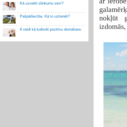
ar ierobe
Kā uzveikt slinkumu sevī?
galamērķ
nokļūt 
Pašpārliecība. Kā to uztrenēt?
izdomās, 
8 veidi kā kultivēt pozitīvu domāšanu