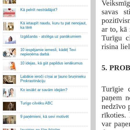
Veiksmīgi
Kā pelnīt nestrādājot?
savas st
pozitīvis
Kā ietaupīt naudu, kuru tu pat nenojaut,
ar to, kā
ka tērē
Turīgu c
Izgāšanās - atslēga uz panākumiem
risina li
10 iespējamie iemesli, kādēļ Tevi
nepieņēma darbā
10 idejas, kā gūt papildus ienākumus
5. PRO
Labākie ieroči cīņai ar ļauno bruņinieku
Prokrastināciju
Turīgie 
Ko iesākt ar savām idejām?
paņem no
Turīgo cilvēku ABC
nedzīvo 
rīkoties
9 paņēmieni, kā sevi motivēt
var paņe
Izvairies no šīm frāzēm