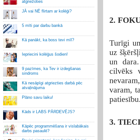
atgriežoties
JĀ vai NĒ flirtam ar kolēģi?
2. FOK
5 mīti par darbu bankā
Kā panākt, ka boss tevi mīl?
Turīgi un
uz šķēršļ
Iepriecini kolēģus šodien!
un dara.
9 pazīmes, ka Tev ir izdegšanas
cilvēks
sindroms
nevaram,
Kā nesāpīgi atgriezties darbā pēc
atvaļinājuma
varam, ta
patiesību
Plāno savu laiku!
Kāds ir LABS PĀRDEVĒJS?
3. TIE
Kāpēc programmēšana ir vislabākais
darbs pasaulē?