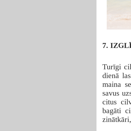
7. IZG
Turīgi ci
dienā la
maina se
savus uzs
citus ci
bagāti c
zinātkāri