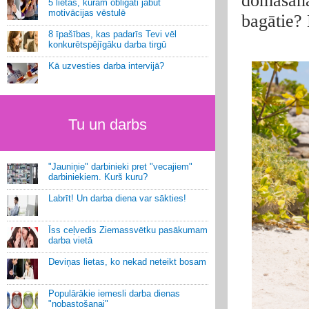
domāšana
5 lietas, kurām obligāti jābūt
motivācijas vēstulē
bagātie?
8 īpašības, kas padarīs Tevi vēl
konkurētspējīgāku darba tirgū
Kā uzvesties darba intervijā?
Tu un darbs
"Jauniņie" darbinieki pret "vecajiem"
darbiniekiem. Kurš kuru?
Labrīt! Un darba diena var sākties!
Īss ceļvedis Ziemassvētku pasākumam
darba vietā
Deviņas lietas, ko nekad neteikt bosam
Populārākie iemesli darba dienas
"nobastošanai"