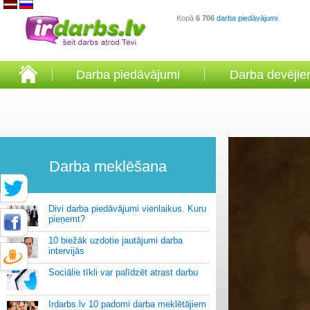
Kopā
6 706
darba piedāvājumi
.
Darba piedāvājumi
Darba devēji
Darba meklēšana
Divi darba piedāvājumi vienlaikus. Kuru
pieņemt?
10 biežāk uzdotie jautājumi darba
intervijās
Sociālie tīkli var palīdzēt atrast darbu
Irdarbs.lv 10 padomi darba meklētājiem