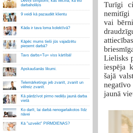
Deviņi simptomi, kas liecina, ka esi
Turīgi c
darbaholiķis
nemitīgi
9 veidi kā pazaudēt klientu
vai bērn
Kāda ir tava loma kolektīvā?
draudzīg
attiecība
Kāpēc mums tieši jūs vajadzētu
pieņemt darbā?
briesmīg
Tavs darbs+Tu= viss kārtībā!
Lielisks 
iespēja 
Apskaušanās likumi.
šajā vals
Telemārketings jeb zvanīt, zvanīt un
negatīvo
vēlreiz zvanīt.
jaunā vie
Kā pārdzīvot pirmo nedēļu jaunā darba
vietā
Ko darīt, lai darbā nenogarlaikotos līdz
nāvei
Kā "uzveikt" PIRMDIENAS?