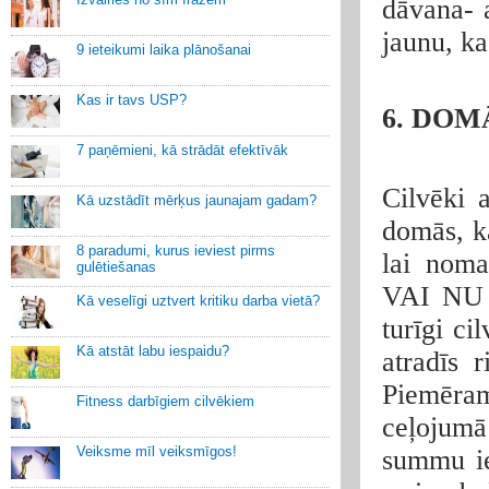
dāvana- 
jaunu, ka
9 ieteikumi laika plānošanai
Kas ir tavs USP?
6. DOM
7 paņēmieni, kā strādāt efektīvāk
Cilvēki 
Kā uzstādīt mērķus jaunajam gadam?
domās, ka
8 paradumi, kurus ieviest pirms
lai noma
gulētiešanas
VAI NU k
Kā veselīgi uztvert kritiku darba vietā?
turīgi c
Kā atstāt labu iespaidu?
atradīs r
Piemēra
Fitness darbīgiem cilvēkiem
ceļojumā 
Veiksme mīl veiksmīgos!
summu ie