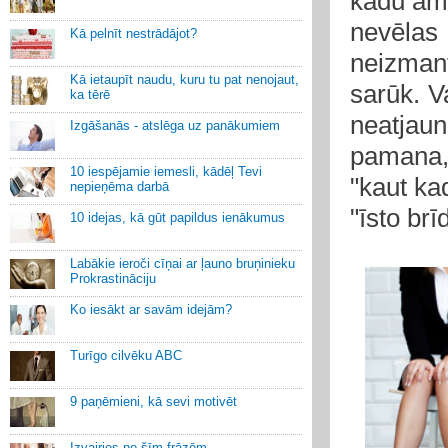
kādu ama
nevēlas
Kā pelnīt nestrādājot?
neizman
Kā ietaupīt naudu, kuru tu pat nenojaut,
sarūk. V
ka tērē
neatjaun
Izgāšanās - atslēga uz panākumiem
pamana, u
10 iespējamie iemesli, kādēļ Tevi
"kaut ka
nepieņēma darbā
"īsto brīd
10 idejas, kā gūt papildus ienākumus
Labākie ieroči cīņai ar ļauno bruņinieku
Prokrastināciju
Ko iesākt ar savām idejām?
Turīgo cilvēku ABC
9 paņēmieni, kā sevi motivēt
Izvairies no šīm frāzēm