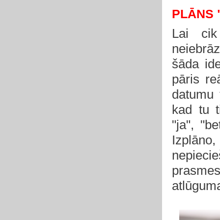
PLĀNS 
Lai cik
neiebrāz
šāda ide
pāris r
datumu 
kad tu 
"ja", "b
Izplāno,
nepiecie
prasmes
atlūguma