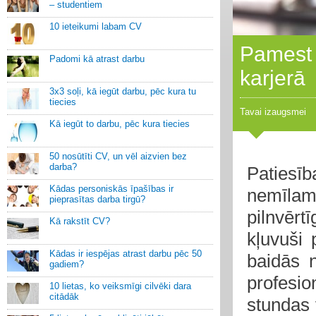
– studentiem
10 ieteikumi labam CV
Pamest 
Padomi kā atrast darbu
karjerā
3x3 soļi, kā iegūt darbu, pēc kura tu
tiecies
Tavai izaugsmei
Kā iegūt to darbu, pēc kura tiecies
50 nosūtīti CV, un vēl aizvien bez
darba?
Patiesī
Kādas personiskās īpašības ir
nemīla
pieprasītas darba tirgū?
pilnvērtī
Kā rakstīt CV?
kļuvuši 
Kādas ir iespējas atrast darbu pēc 50
baidās 
gadiem?
profesio
10 lietas, ko veiksmīgi cilvēki dara
citādāk
stundas v