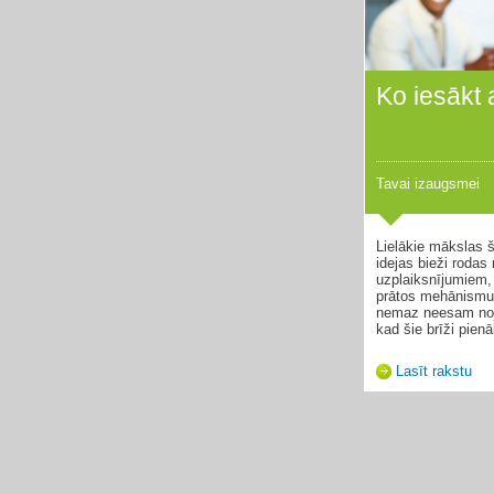
Ko iesākt
Tavai izaugsmei
Lielākie mākslas 
idejas bieži roda
uzplaiksnījumiem,
prātos mehānismu,
nemaz neesam noj
kad šie brīži pienā
Lasīt rakstu