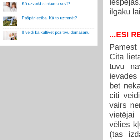
iespēja
Kā uzveikt slinkumu sevī?
ilgāku la
Pašpārliecība. Kā to uztrenēt?
8 veidi kā kultivēt pozitīvu domāšanu
...ESI 
Pamest d
Cita lie
tuvu na
ievades 
bet neka
citi vei
vairs ne
vietējai
vēlies kļ
(tas iz