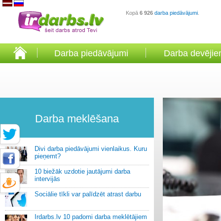
Kopā
6 926
darba piedāvājumi
.
Darba piedāvājumi
Darba devēji
Darba meklēšana
Divi darba piedāvājumi vienlaikus. Kuru
pieņemt?
10 biežāk uzdotie jautājumi darba
intervijās
Sociālie tīkli var palīdzēt atrast darbu
Irdarbs.lv 10 padomi darba meklētājiem