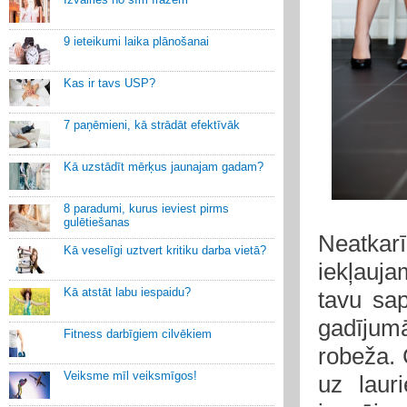
9 ieteikumi laika plānošanai
Kas ir tavs USP?
7 paņēmieni, kā strādāt efektīvāk
Kā uzstādīt mērķus jaunajam gadam?
8 paradumi, kurus ieviest pirms
gulētiešanas
Neatkar
Kā veselīgi uztvert kritiku darba vietā?
iekļauja
Kā atstāt labu iespaidu?
tavu sap
gadījumā
Fitness darbīgiem cilvēkiem
robeža. C
Veiksme mīl veiksmīgos!
uz laur