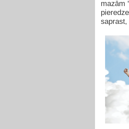
mazām "h
pieredz
saprast, 