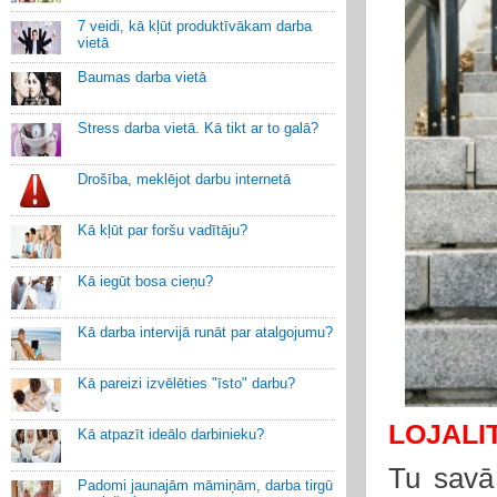
7 veidi, kā kļūt produktīvākam darba
vietā
Baumas darba vietā
Stress darba vietā. Kā tikt ar to galā?
Drošība, meklējot darbu internetā
Kā kļūt par foršu vadītāju?
Kā iegūt bosa cieņu?
Kā darba intervijā runāt par atalgojumu?
Kā pareizi izvēlēties "īsto" darbu?
LOJALI
Kā atpazīt ideālo darbinieku?
Tu savā
Padomi jaunajām māmiņām, darba tirgū