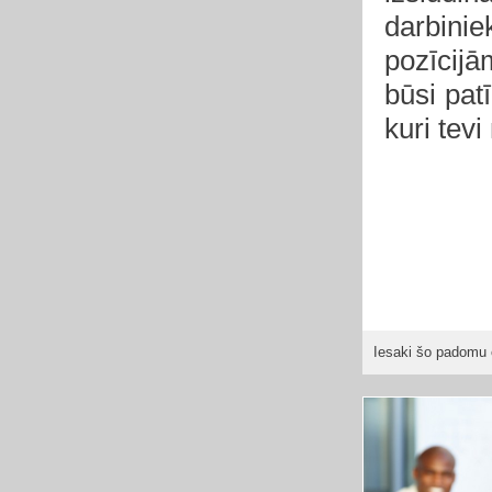
darbini
pozīcijā
būsi patī
kuri tevi
Iesaki šo padomu 