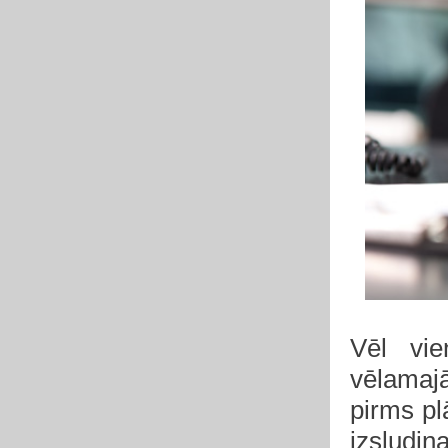
Vēl vie
vēlamajā
pirms p
izsludin