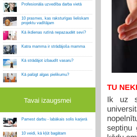
Profesionāla uzvedība darba vietā
10 prasmes, kas raksturīgas lieliskam
projektu vadītājam
Kā ikdienas rutīnā nepazaudēt sevi?
Katra mamma ir strādājoša mamma
Kā strādājot izbaudīt vasaru?
Kā palūgt algas pielikumu?
TU NEK
Ik uz s
Tavai izaugsmei
universi
nopelnīt
Pamest darbu - labākais solis karjerā
septiņu 
10 veidi, kā kļūt bagātam