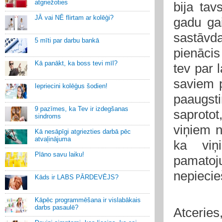
atgriežoties
bija ta
JĀ vai NĒ flirtam ar kolēģi?
gadu ga
sastāvda
5 mīti par darbu bankā
pienācis 
Kā panākt, ka boss tevi mīl?
tev par 
saviem 
Iepriecini kolēģus šodien!
paaugst
9 pazīmes, ka Tev ir izdegšanas
saproto
sindroms
viņiem n
Kā nesāpīgi atgriezties darbā pēc
atvaļinājuma
ka viņi
Plāno savu laiku!
pamatoj
nepiecie
Kāds ir LABS PĀRDEVĒJS?
Kāpēc programmēšana ir vislabākais
darbs pasaulē?
Atceries