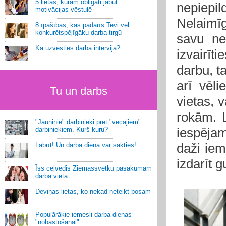
5 lietas, kurām obligāti jābūt
nepiepil
motivācijas vēstulē
Nelaimīg
8 īpašības, kas padarīs Tevi vēl
konkurētspējīgāku darba tirgū
savu ne
Kā uzvesties darba intervijā?
izvairīt
darbu, ta
arī vēl
Tu un darbs
vietas, v
rokām. L
"Jauniņie" darbinieki pret "vecajiem"
iespējam
darbiniekiem. Kurš kuru?
daži iem
Labrīt! Un darba diena var sākties!
izdarīt g
Īss ceļvedis Ziemassvētku pasākumam
darba vietā
Deviņas lietas, ko nekad neteikt bosam
Populārākie iemesli darba dienas
"nobastošanai"