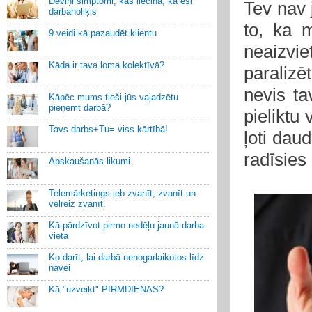
Deviņi simptomi, kas liecina, ka esi
Tev nav j
darbaholiķis
to, ka 
9 veidi kā pazaudēt klientu
neaizvie
Kāda ir tava loma kolektīvā?
paralizēt
nevis ta
Kāpēc mums tieši jūs vajadzētu
pieņemt darbā?
pieliktu 
Tavs darbs+Tu= viss kārtībā!
ļoti dau
radīsies
Apskaušanās likumi.
Telemārketings jeb zvanīt, zvanīt un
vēlreiz zvanīt.
Kā pārdzīvot pirmo nedēļu jaunā darba
vietā
Ko darīt, lai darbā nenogarlaikotos līdz
nāvei
Kā "uzveikt" PIRMDIENAS?