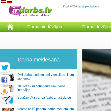
Kopā
6 706
darba piedāvājumi
.
Darba piedāvājumi
Darba devēji
Darba meklēšana
Divi darba piedāvājumi vienlaikus. Kuru
pieņemt?
10 biežāk uzdotie jautājumi darba
intervijās
Sociālie tīkli var palīdzēt atrast darbu
Irdarbs.lv 10 padomi darba meklētājiem