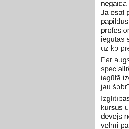
negaida 
Ja esat g
papildus
profesion
iegūtās s
uz ko pre
Par augs
speciali
iegūtā i
jau šobr
Izglītīb
kursus u
devējs n
vēlmi pa