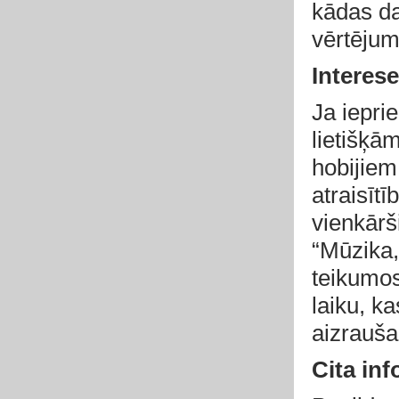
kādas da
vērtējum
Interese
Ja iepri
lietišķā
hobijiem
atraisīt
vienkārš
“Mūzika, 
teikumos
laiku, k
aizrauša
Cita inf