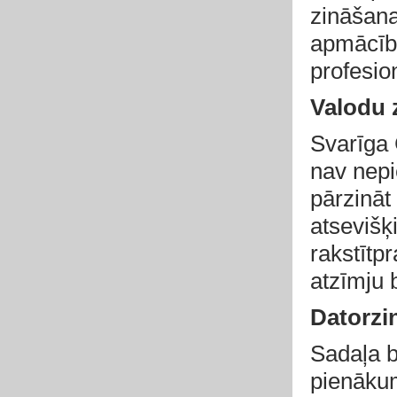
zināšanas
apmācību
profesion
Valodu 
Svarīga 
nav nepi
pārzināt
atsevišķ
rakstītp
atzīmju 
Datorzi
Sadaļa b
pienākum