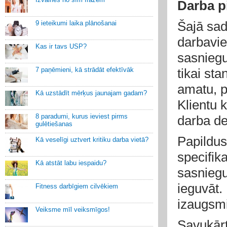
Darba p
Šajā sad
9 ieteikumi laika plānošanai
darbavie
Kas ir tavs USP?
sasniegu
7 paņēmieni, kā strādāt efektīvāk
tikai st
amatu, p
Kā uzstādīt mērķus jaunajam gadam?
Klientu 
8 paradumi, kurus ieviest pirms
darba de
gulētiešanas
Papildus
Kā veselīgi uztvert kritiku darba vietā?
specifika
Kā atstāt labu iespaidu?
sasniegu
ieguvāt. 
Fitness darbīgiem cilvēkiem
izaugsmi
Veiksme mīl veiksmīgos!
Savukārt