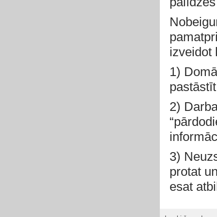
palīdzēs
Nobeigum
pamatpri
izveidot
1) Domāj
pastāstī
2) Darba
“pārdodie
informāc
3) Neuzsk
protat u
esat atbi