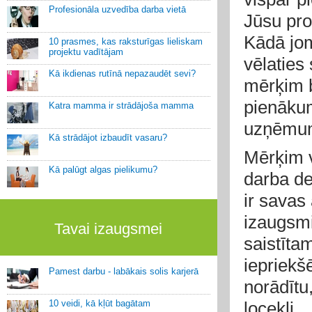
Profesionāla uzvedība darba vietā
Jūsu pro
Kādā jom
10 prasmes, kas raksturīgas lieliskam
projektu vadītājam
vēlaties
Kā ikdienas rutīnā nepazaudēt sevi?
mērķim b
pienāku
Katra mamma ir strādājoša mamma
uzņēmum
Kā strādājot izbaudīt vasaru?
Mērķim v
Kā palūgt algas pielikumu?
darba de
ir savas 
izaugsmi
Tavai izaugsmei
saistīta
iepriekš
Pamest darbu - labākais solis karjerā
norādītu
10 veidi, kā kļūt bagātam
locekli.