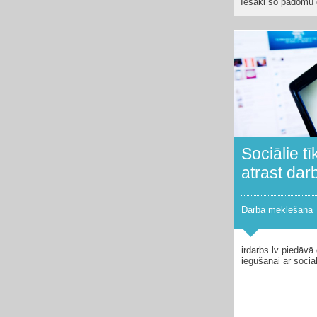
Iesaki šo padomu 
Sociālie tī
atrast dar
Darba meklēšana
irdarbs.lv piedāvā
iegūšanai ar sociāl