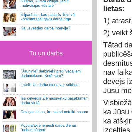
5 lietas, kurām obligāti jābūt
motivācijas vēstulē
lietas:
8 īpašības, kas padarīs Tevi vēl
1) atras
konkurētspējīgāku darba tirgū
Kā uzvesties darba intervijā?
2) veikt
Tātad da
Tu un darbs
publicēš
desmitu
nav laika
"Jauniņie" darbinieki pret "vecajiem"
darbiniekiem. Kurš kuru?
devējs iz
Labrīt! Un darba diena var sākties!
Jūsu mēr
Īss ceļvedis Ziemassvētku pasākumam
Visbiežā
darba vietā
ka Jūsu 
Deviņas lietas, ko nekad neteikt bosam
ka atšķir
Populārākie iemesli darba dienas
izceltie
"nobastošanai"