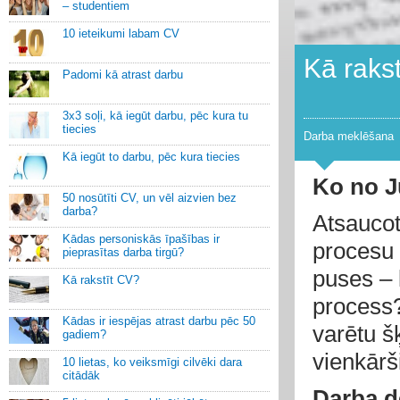
– studentiem
10 ieteikumi labam CV
Kā raks
Padomi kā atrast darbu
3x3 soļi, kā iegūt darbu, pēc kura tu
tiecies
Darba meklēšana
Kā iegūt to darbu, pēc kura tiecies
Ko no J
50 nosūtīti CV, un vēl aizvien bez
darba?
Atsaucot
Kādas personiskās īpašības ir
procesu 
pieprasītas darba tirgū?
puses – 
Kā rakstīt CV?
process?
Kādas ir iespējas atrast darbu pēc 50
varētu šķ
gadiem?
vienkārš
10 lietas, ko veiksmīgi cilvēki dara
citādāk
Darba de