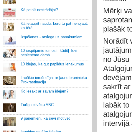
Mērķi va
Kā pelnīt nestrādājot?
saprotam
Kā ietaupīt naudu, kuru tu pat nenojaut,
plašāk t
ka tērē
Izgāšanās - atslēga uz panākumiem
Norādīt 
jautājum
10 iespējamie iemesli, kādēļ Tevi
nepieņēma darbā
no Jūsu 
10 idejas, kā gūt papildus ienākumus
Atalgoju
devējam 
Labākie ieroči cīņai ar ļauno bruņinieku
Prokrastināciju
sakrīt a
Ko iesākt ar savām idejām?
atalgoju
labāk to 
Turīgo cilvēku ABC
atalgoju
9 paņēmieni, kā sevi motivēt
intervij
Izvairies no šīm frāzēm