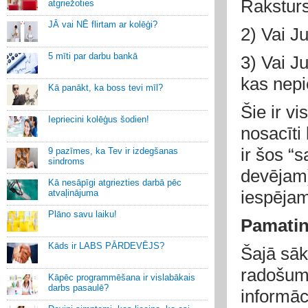
Raksturs
atgriežoties
JĀ vai NĒ flirtam ar kolēģi?
2) Vai J
5 mīti par darbu bankā
3) Vai J
kas nep
Kā panākt, ka boss tevi mīl?
Šie ir vi
Iepriecini kolēģus šodien!
nosacīti
ir šos “
9 pazīmes, ka Tev ir izdegšanas
sindroms
devējam)
Kā nesāpīgi atgriezties darbā pēc
iespējam
atvaļinājuma
Plāno savu laiku!
Pamatin
Kāds ir LABS PĀRDEVĒJS?
Šajā sā
radošuma
Kāpēc programmēšana ir vislabākais
darbs pasaulē?
informāc