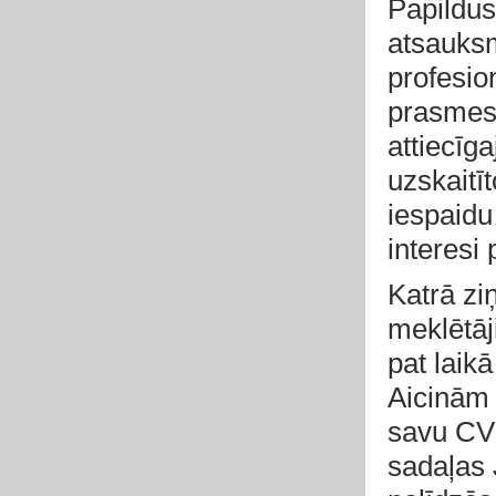
Papildus
atsauks
profesio
prasmes 
attiecīg
uzskaitīt
iespaidu
interesi 
Katrā zi
meklētāj
pat laik
Aicinām J
savu CV 
sadaļas 