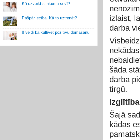
Kā uzveikt slinkumu sevī?
nenozīmī
izlaist,
Pašpārliecība. Kā to uztrenēt?
darba vi
8 veidi kā kultivēt pozitīvu domāšanu
Visbeidz
nekādas
nebaidiet
šāda stā
darba pi
tirgū.
Izglītība
Šajā sada
kādas es
pamatsko