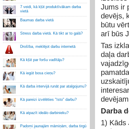
Jums ir 
7 veidi, kā kļūt produktīvākam darba
vietā
devējs, 
Baumas darba vietā
būtu vēr
arī būs 
Stress darba vietā. Kā tikt ar to galā?
Tas izkl
Drošība, meklējot darbu internetā
daļa dar
Kā kļūt par foršu vadītāju?
vajadzīg
pamatdati
Kā iegūt bosa cieņu?
uzskaitī
Kā darba intervijā runāt par atalgojumu?
interesan
devējam,
Kā pareizi izvēlēties "īsto" darbu?
Darba d
Kā atpazīt ideālo darbinieku?
1) Kāds 
Padomi jaunajām māmiņām, darba tirgū