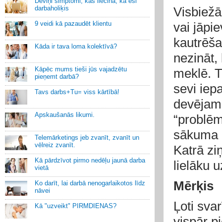
Deviņi simptomi, kas liecina, ka esi
darbaholiķis
Visbiežā
9 veidi kā pazaudēt klientu
vai jāpi
kautrēša
Kāda ir tava loma kolektīvā?
nezināt, 
Kāpēc mums tieši jūs vajadzētu
meklē. T
pieņemt darbā?
sevi iep
Tavs darbs+Tu= viss kārtībā!
devējam 
Apskaušanās likumi.
“problēm
sākuma u
Telemārketings jeb zvanīt, zvanīt un
vēlreiz zvanīt.
Katrā zi
Kā pārdzīvot pirmo nedēļu jaunā darba
lielāku 
vietā
Mērķis
Ko darīt, lai darbā nenogarlaikotos līdz
nāvei
Ļoti sva
Kā "uzveikt" PIRMDIENAS?
vispār pi