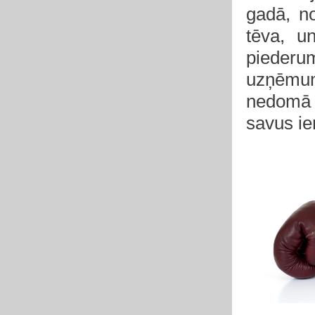
gadā, n
tēva, u
pieder
uzņēmum
nedomā 
savus ie