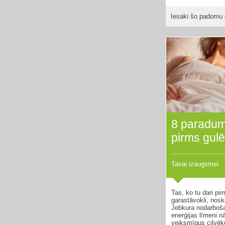
Iesaki šo padomu 
8 paradumi
pirms gul
Tavai izaugsmei
Tas, ko tu dari pi
garastāvokli, nosk
Jebkura nodarboš
enerģijas līmeni n
veiksmīgus cilvē