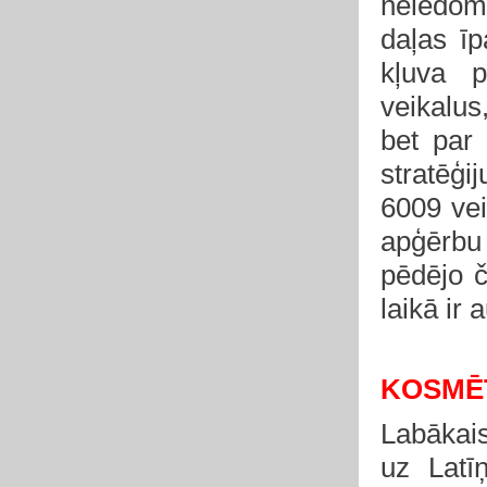
neiedomā
daļas ī
kļuva p
veikalu
bet par
stratēģi
6009 vei
apģērbu
pēdējo č
laikā ir 
KOSMĒ
Labākai
uz Latī