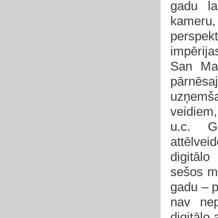
gadu la
kameru
perspek
impērija
San Ma
pārnēsa
uzņemša
veidiem
u.c.
G
attēlve
digitāl
sešos m
gadu – p
nav nep
digitālo 