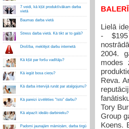
7 veidi, kā kļūt produktīvākam darba
BALER
vietā
Baumas darba vietā
Lielā id
Stress darba vietā. Kā tikt ar to galā?
- $195
nostrād
Drošība, meklējot darbu internetā
2004. g
Kā kļūt par foršu vadītāju?
modes z
produkt
Kā iegūt bosa cieņu?
Reva. Ar
Kā darba intervijā runāt par atalgojumu?
reputāc
fanātisk
Kā pareizi izvēlēties "īsto" darbu?
Tory Bur
Kā atpazīt ideālo darbinieku?
Group ga
Koens. B
Padomi jaunajām māmiņām, darba tirgū