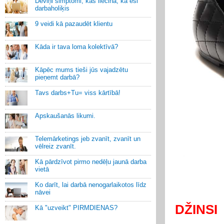
Deviņi simptomi, kas liecina, ka esi
darbaholiķis
9 veidi kā pazaudēt klientu
Kāda ir tava loma kolektīvā?
Kāpēc mums tieši jūs vajadzētu
pieņemt darbā?
Tavs darbs+Tu= viss kārtībā!
Apskaušanās likumi.
Telemārketings jeb zvanīt, zvanīt un
vēlreiz zvanīt.
Kā pārdzīvot pirmo nedēļu jaunā darba
vietā
Ko darīt, lai darbā nenogarlaikotos līdz
nāvei
DŽINSI
Kā "uzveikt" PIRMDIENAS?