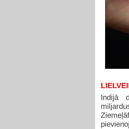
LIELVE
Indijā 
miljardu
Ziemeļā
pievien