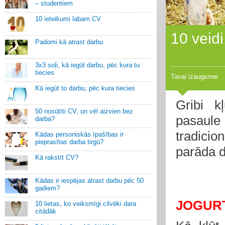
– studentiem
10 ieteikumi labam CV
10 veidi
Padomi kā atrast darbu
3x3 soļi, kā iegūt darbu, pēc kura tu
tiecies
Tavai izaugsmei
Kā iegūt to darbu, pēc kura tiecies
Gribi k
50 nosūtīti CV, un vēl aizvien bez
pasaule
darba?
tradicio
Kādas personiskās īpašības ir
pieprasītas darba tirgū?
parāda d
Kā rakstīt CV?
Kādas ir iespējas atrast darbu pēc 50
gadiem?
JOGUR
10 lietas, ko veiksmīgi cilvēki dara
citādāk