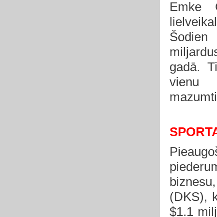
Emke Gr
lielveik
Šodien
miljar
gadā.
T
vienu 
mazumti
SPORT
Pieaug
piederu
biznesu
(DKS), k
$1.1 mil