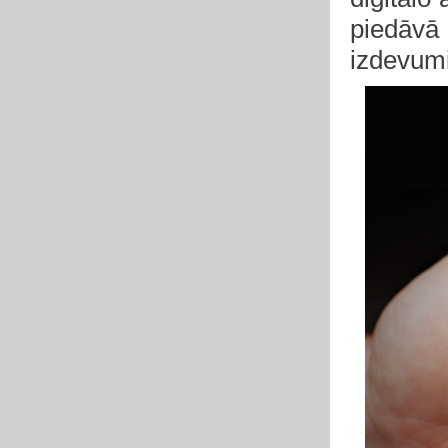
piedāvā ļ
izdevumi