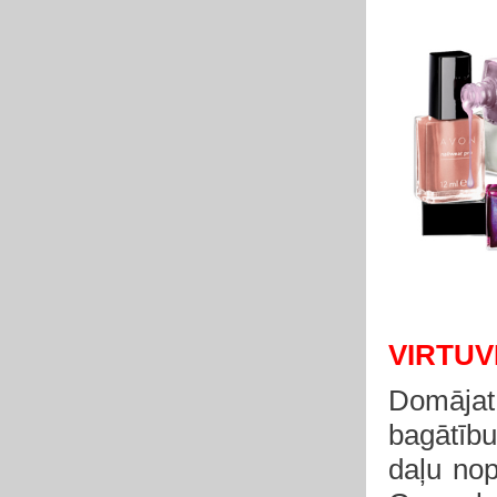
VIRTUV
Domājat
bagātīb
daļu nop