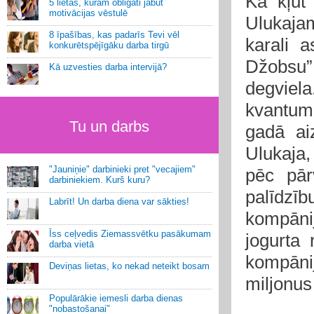
Kā kļūt
5 lietas, kurām obligāti jābūt
motivācijas vēstulē
Ulukaja
8 īpašības, kas padarīs Tevi vēl
karali 
konkurētspējīgāku darba tirgū
Džobsu”,
Kā uzvesties darba intervijā?
degviel
kvantum
Tu un darbs
gadā ai
Ulukaja
"Jauniņie" darbinieki pret "vecajiem"
pēc pār
darbiniekiem. Kurš kuru?
palīdzīb
Labrīt! Un darba diena var sākties!
kompānij
Īss ceļvedis Ziemassvētku pasākumam
jogurta
darba vietā
kompāni
Deviņas lietas, ko nekad neteikt bosam
miljonus
Populārākie iemesli darba dienas
"nobastošanai"