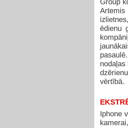
Group ko
Artemis
izlietne
ēdienu 
kompāni
jaunāka
pasaul
nodaļas 
dzērien
vērtībā.
EKSTR
Iphone v
kamerai