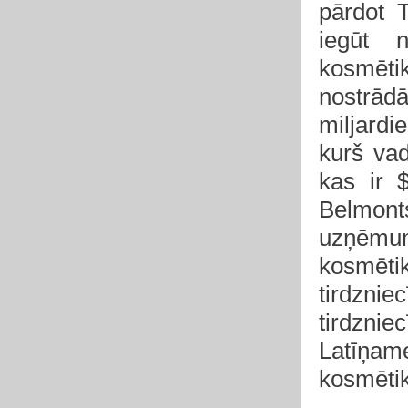
pārdot 
iegūt n
kosmēti
nostrād
miljard
kurš vad
kas ir 
Belmont
uzņēmu
kosmēt
tirdz
tirdznie
Latīņam
kosmētik