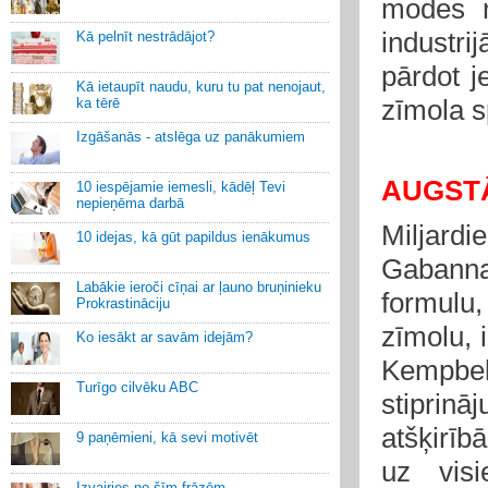
modes n
industrij
Kā pelnīt nestrādājot?
pārdot j
Kā ietaupīt naudu, kuru tu pat nenojaut,
zīmola s
ka tērē
Izgāšanās - atslēga uz panākumiem
AUGST
10 iespējamie iemesli, kādēļ Tevi
nepieņēma darbā
Miljardi
10 idejas, kā gūt papildus ienākumus
Gabanna 
Labākie ieroči cīņai ar ļauno bruņinieku
formulu
Prokrastināciju
zīmolu, 
Ko iesākt ar savām idejām?
Kempbel
Turīgo cilvēku ABC
stiprin
atšķirīb
9 paņēmieni, kā sevi motivēt
uz vis
Izvairies no šīm frāzēm