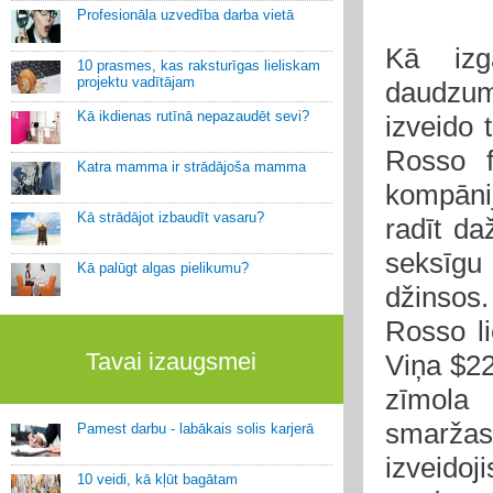
Profesionāla uzvedība darba vietā
Kā izga
10 prasmes, kas raksturīgas lieliskam
projektu vadītājam
daudzum
Kā ikdienas rutīnā nepazaudēt sevi?
izveido 
Rosso f
Katra mamma ir strādājoša mamma
kompānij
Kā strādājot izbaudīt vasaru?
radīt da
seksīg
Kā palūgt algas pielikumu?
džinsos.
Rosso li
Tavai izaugsmei
Viņa $22
zīmola 
smaržas
Pamest darbu - labākais solis karjerā
izveidoj
10 veidi, kā kļūt bagātam