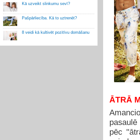
Kā uzveikt slinkumu sevī?
Pašpārliecība. Kā to uztrenēt?
8 veidi kā kultivēt pozitīvu domāšanu
ĀTRĀ 
Amancio
pasaulē 
pēc ''ā