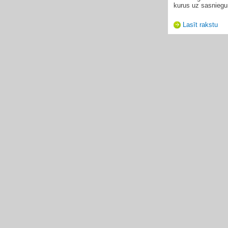
kurus uz sasniegum
Lasīt rakstu