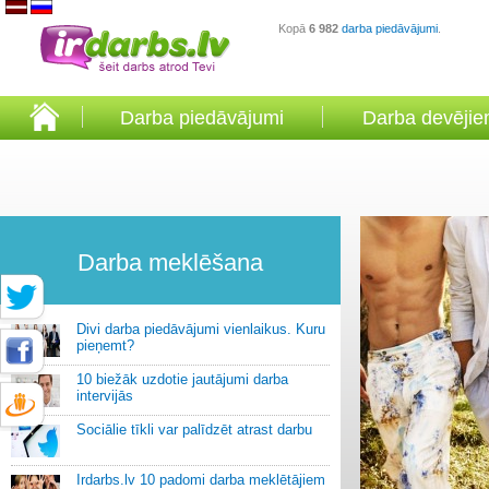
Kopā
6 982
darba piedāvājumi
.
Darba piedāvājumi
Darba devēji
Darba meklēšana
Divi darba piedāvājumi vienlaikus. Kuru
pieņemt?
10 biežāk uzdotie jautājumi darba
intervijās
Sociālie tīkli var palīdzēt atrast darbu
Irdarbs.lv 10 padomi darba meklētājiem