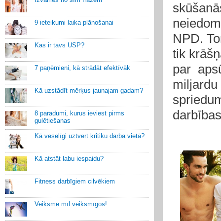
skūšanās
neiedom
9 ieteikumi laika plānošanai
NPD.
To
Kas ir tavs USP?
tik krāš
par aps
7 paņēmieni, kā strādāt efektīvāk
miljardu
Kā uzstādīt mērķus jaunajam gadam?
spried
darbības
8 paradumi, kurus ieviest pirms
gulētiešanas
Kā veselīgi uztvert kritiku darba vietā?
Kā atstāt labu iespaidu?
Fitness darbīgiem cilvēkiem
Veiksme mīl veiksmīgos!