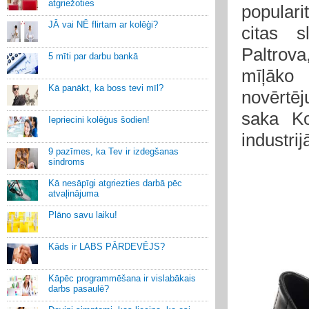
atgriežoties
populari
JĀ vai NĒ flirtam ar kolēģi?
citas s
Paltrov
5 mīti par darbu bankā
mīļāko 
Kā panākt, ka boss tevi mīl?
novērtēj
saka Ko
Iepriecini kolēģus šodien!
industrijā
9 pazīmes, ka Tev ir izdegšanas
sindroms
Kā nesāpīgi atgriezties darbā pēc
atvaļinājuma
Plāno savu laiku!
Kāds ir LABS PĀRDEVĒJS?
Kāpēc programmēšana ir vislabākais
darbs pasaulē?