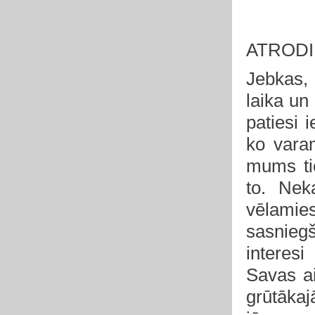
ATRODI
Jebkas, 
laika un
patiesi 
ko varam
mums ti
to.
Nek
vēlami
sasniegš
interesi
Savas a
grūtākaj