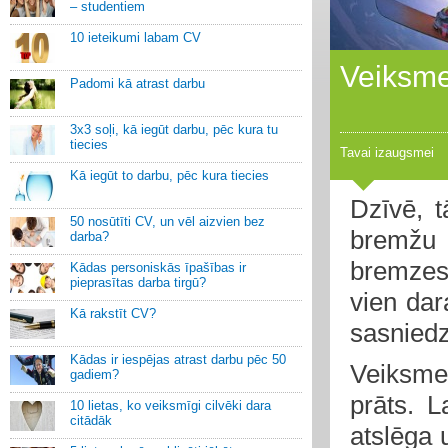
– studentiem
10 ieteikumi labam CV
Veiksme
Padomi kā atrast darbu
3x3 soļi, kā iegūt darbu, pēc kura tu
tiecies
Tavai izaugsmei
Kā iegūt to darbu, pēc kura tiecies
Dzīvē, t
50 nosūtīti CV, un vēl aizvien bez
bremžu p
darba?
bremzes 
Kādas personiskās īpašības ir
pieprasītas darba tirgū?
vien dar
Kā rakstīt CV?
sasniedz
Kādas ir iespējas atrast darbu pēc 50
Veiksme i
gadiem?
prāts. L
10 lietas, ko veiksmīgi cilvēki dara
citādāk
atslēga 