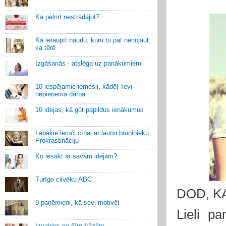
Kā pelnīt nestrādājot?
Kā ietaupīt naudu, kuru tu pat nenojaut,
ka tērē
Izgāšanās - atslēga uz panākumiem
10 iespējamie iemesli, kādēļ Tevi
nepieņēma darbā
10 idejas, kā gūt papildus ienākumus
Labākie ieroči cīņai ar ļauno bruņinieku
Prokrastināciju
Ko iesākt ar savām idejām?
Turīgo cilvēku ABC
DOD, K
9 paņēmieni, kā sevi motivēt
Lieli pa
Izvairies no šīm frāzēm