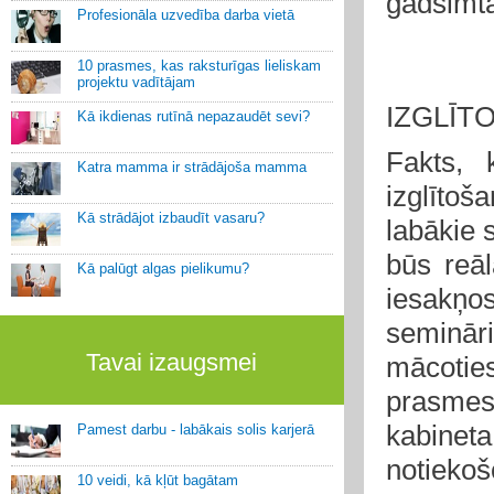
gadsimt
Profesionāla uzvedība darba vietā
10 prasmes, kas raksturīgas lieliskam
projektu vadītājam
IZGLĪT
Kā ikdienas rutīnā nepazaudēt sevi?
Fakts, 
Katra mamma ir strādājoša mamma
izglītoš
Kā strādājot izbaudīt vasaru?
labākie 
būs reāl
Kā palūgt algas pielikumu?
iesakņo
semināri
Tavai izaugsmei
mācoties
prasmes
kabineta
Pamest darbu - labākais solis karjerā
notiekoš
10 veidi, kā kļūt bagātam