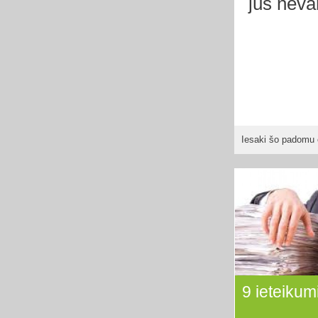
jūs neva
Iesaki šo padomu 
9 ieteikum