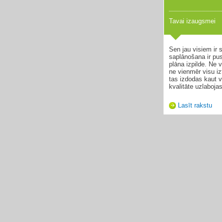
Tavai izaugsmei
Sen jau visiem ir s
saplānošana ir pu
plāna izpilde. Ne 
ne vienmēr visu izt
tas izdodas kaut v
kvalitāte uzlaboja
Lasīt rakstu