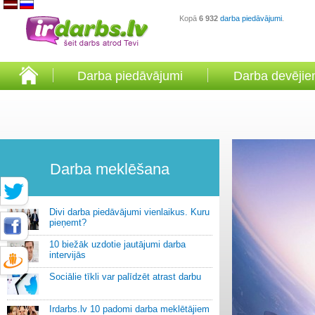
Kopā
6 932
darba piedāvājumi
.
Darba piedāvājumi
Darba devēji
Darba meklēšana
Divi darba piedāvājumi vienlaikus. Kuru
pieņemt?
10 biežāk uzdotie jautājumi darba
intervijās
Sociālie tīkli var palīdzēt atrast darbu
Irdarbs.lv 10 padomi darba meklētājiem