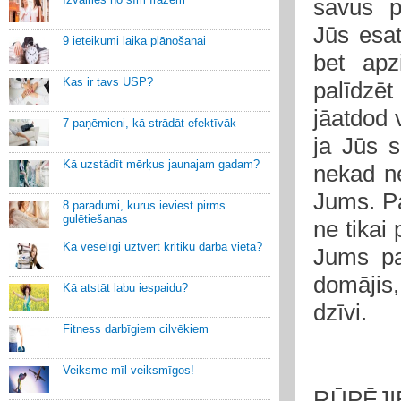
savus p
Jūs esat
9 ieteikumi laika plānošanai
bet apz
Kas ir tavs USP?
palīdzē
jāatdod 
7 paņēmieni, kā strādāt efektīvāk
ja Jūs s
Kā uzstādīt mērķus jaunajam gadam?
nekad ne
Jums. Pa
8 paradumi, kurus ieviest pirms
gulētiešanas
ne tikai 
Kā veselīgi uztvert kritiku darba vietā?
Jums pa
domājis, 
Kā atstāt labu iespaidu?
dzīvi.
Fitness darbīgiem cilvēkiem
Veiksme mīl veiksmīgos!
RŪPĒJI