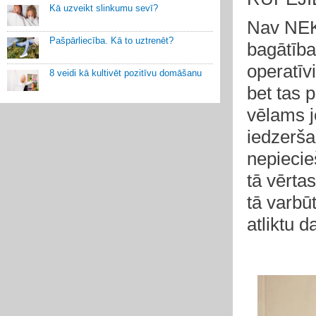
Kā uzveikt slinkumu sevī?
Nav NEK
Pašpārliecība. Kā to uztrenēt?
bagātība
operatīvi
8 veidi kā kultivēt pozitīvu domāšanu
bet tas 
vēlams j
iedzerša
nepiecie
tā vērt
tā varbū
atliktu d