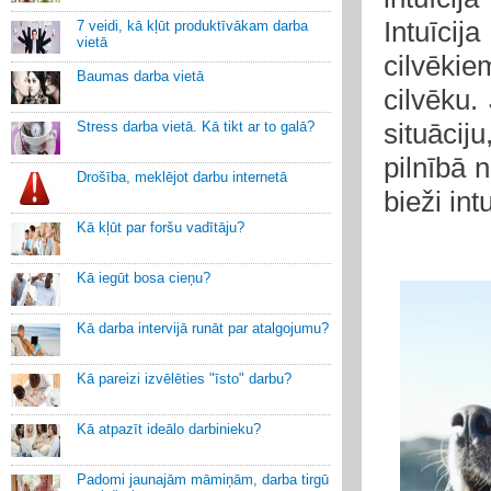
Intuīci
7 veidi, kā kļūt produktīvākam darba
vietā
cilvēkie
Baumas darba vietā
cilvēku.
situācij
Stress darba vietā. Kā tikt ar to galā?
pilnībā n
Drošība, meklējot darbu internetā
bieži int
Kā kļūt par foršu vadītāju?
Kā iegūt bosa cieņu?
Kā darba intervijā runāt par atalgojumu?
Kā pareizi izvēlēties "īsto" darbu?
Kā atpazīt ideālo darbinieku?
Padomi jaunajām māmiņām, darba tirgū