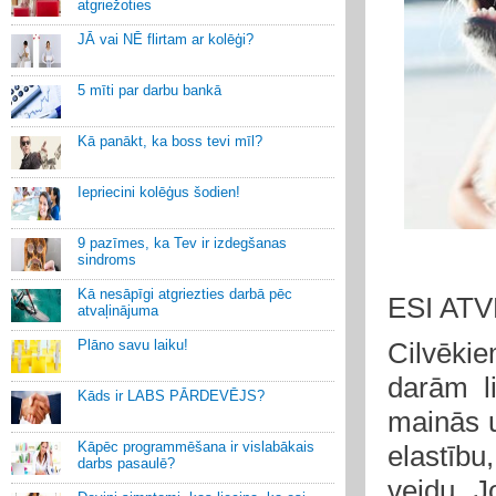
atgriežoties
JĀ vai NĒ flirtam ar kolēģi?
5 mīti par darbu bankā
Kā panākt, ka boss tevi mīl?
Iepriecini kolēģus šodien!
9 pazīmes, ka Tev ir izdegšanas
sindroms
Kā nesāpīgi atgriezties darbā pēc
ESI AT
atvaļinājuma
Plāno savu laiku!
Cilvēki
darām li
Kāds ir LABS PĀRDEVĒJS?
mainās u
Kāpēc programmēšana ir vislabākais
elastību
darbs pasaulē?
veidu.
J