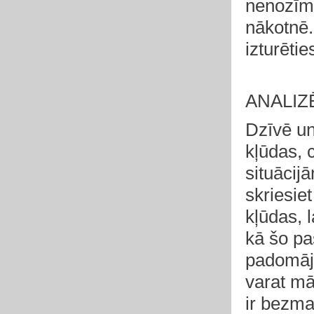
nenozīm
nākotnē
izturētie
ANALIZ
Dzīvē un
kļūdas, 
situācij
skriesiet
kļūdas, 
kā šo pa
padomāji
varat māc
ir bezma