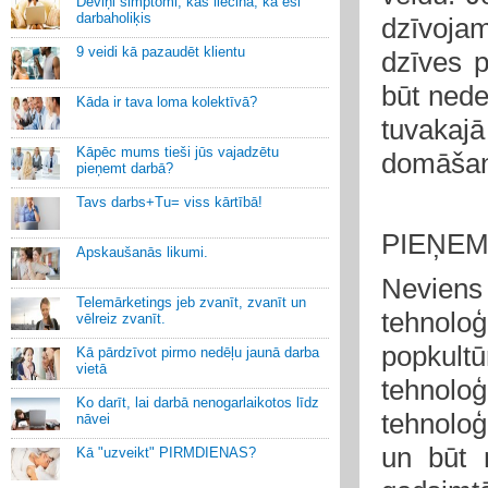
Deviņi simptomi, kas liecina, ka esi
darbaholiķis
dzīvoja
9 veidi kā pazaudēt klientu
dzīves p
būt nede
Kāda ir tava loma kolektīvā?
tuvakaj
Kāpēc mums tieši jūs vajadzētu
domāšan
pieņemt darbā?
Tavs darbs+Tu= viss kārtībā!
PIEŅEM
Apskaušanās likumi.
Neviens
Telemārketings jeb zvanīt, zvanīt un
tehnoloģ
vēlreiz zvanīt.
popkultū
Kā pārdzīvot pirmo nedēļu jaunā darba
vietā
tehnolo
Ko darīt, lai darbā nenogarlaikotos līdz
tehnoloģi
nāvei
un būt 
Kā "uzveikt" PIRMDIENAS?