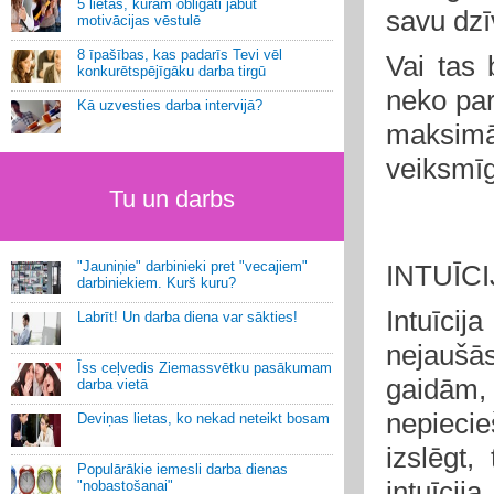
5 lietas, kurām obligāti jābūt
savu dzī
motivācijas vēstulē
8 īpašības, kas padarīs Tevi vēl
Vai tas
konkurētspējīgāku darba tirgū
neko par
Kā uzvesties darba intervijā?
maksimā
veiksmīg
Tu un darbs
"Jauniņie" darbinieki pret "vecajiem"
INTUĪCI
darbiniekiem. Kurš kuru?
Intuīci
Labrīt! Un darba diena var sākties!
nejaušā
Īss ceļvedis Ziemassvētku pasākumam
gaidām,
darba vietā
nepiecie
Deviņas lietas, ko nekad neteikt bosam
izslēgt,
Populārākie iemesli darba dienas
intuīcij
"nobastošanai"