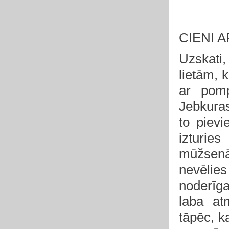
CIENI 
Uzskati
lietām, 
ar pomp
Jebkuras
to pievi
izturies
mūžsenā
nevēlie
noderīga
laba at
tāpēc, k